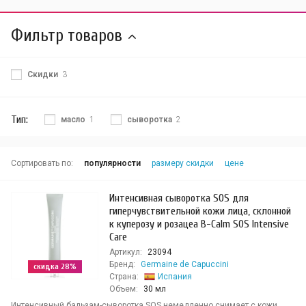
Фильтр товаров
Скидки
3
Тип:
масло
1
сыворотка
2
Сортировать по:
популярности
размеру скидки
цене
Интенсивная сыворотка SOS для
гиперчувствительной кожи лица, склонной
к куперозу и розацеа B-Calm SOS Intensive
Care
Артикул:
23094
Бренд:
Germaine de Capuccini
скидка 28%
Страна:
Испания
Объем:
30 мл
Интенсивный бальзам-сыворотка SOS немедленно снимает с кожи