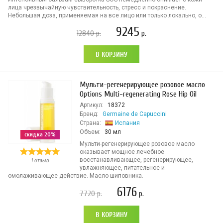
лица чрезвычайную чувствительность, стресс и покраснение.
Небольшая доза, применяемая на все лицо или только локально, о...
9245
12840
р.
р.
В КОРЗИНУ
Мульти-регенерирующее розовое масло
Options Multi-regenerating Rose Hip Oil
Артикул:
18372
Бренд:
Germaine de Capuccini
Страна:
Испания
Объем:
30 мл
скидка 20%
Мульти-регенерирующее розовое масло
оказывает мощное лечебное
восстанавливающее, регенерирующее,
1 отзыв
увлажняющее, питательное и
омолаживающее действие. Масло шиповника.
6176
7720
р.
р.
В КОРЗИНУ