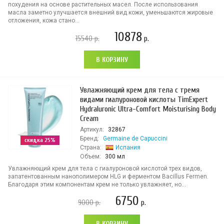
похудения на основе растительных масел. После использования
масла заметно улучшается внешний вид кожи, уменьшаются жировые
отложения, кожа стано...
10878
15540
р.
р.
В КОРЗИНУ
Увлажняющий крем для тела с тремя
видами гиалуроновой кислоты TimExpert
Hydraluronic Ultra-Comfort Moisturising Body
Cream
Артикул:
32867
Бренд:
Germaine de Capuccini
скидка 25%
Страна:
Испания
Объем:
300 мл
Увлажняющий крем для тела с гиалуроновой кислотой трех видов,
запатентованным нанополимером HLG и ферментом Bacillus Fermen.
Благодаря этим компонентам крем не только увлажняет, но...
6750
9000
р.
р.
В КОРЗИНУ