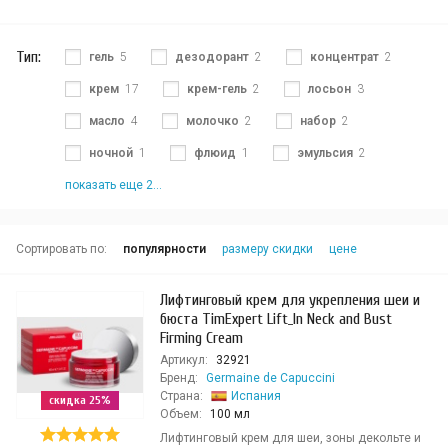
Тип:
гель
5
дезодорант
2
концентрат
2
крем
17
крем-гель
2
лосьон
3
масло
4
молочко
2
набор
2
ночной
1
флюид
1
эмульсия
2
показать еще 2...
Сортировать по:
популярности
размеру скидки
цене
Лифтинговый крем для укрепления шеи и
бюста TimExpert Lift_In Neck and Bust
Firming Cream
Артикул:
32921
Бренд:
Germaine de Capuccini
Страна:
Испания
скидка 25%
Объем:
100 мл
Лифтинговый крем для шеи, зоны декольте и