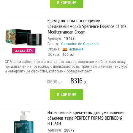
В КОРЗИНУ
Крем для тела с эссенциями
Средиземноморья Sperience Essence of the
Mediterranean Cream
Артикул:
18428
Бренд:
Germaine de Capuccini
Страна:
Испания
скидка 23%
Объем:
200 мл
СПА-крем заботливо и интенсивно питает, освежает и обновляет кожу,
придавая ей неповторимую шелковистость. Приятная и легкая текстура
и невероятные свойства, которыми обладают раст...
8316
10800
р.
р.
В КОРЗИНУ
Интенсивный крем-гель для уменьшения
объемов тела PERFECT FORMS DEFINED &
FIT 24H
Артикул:
28679