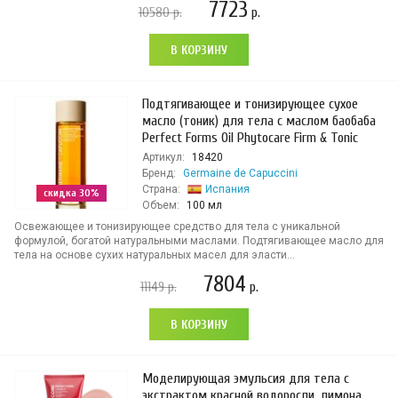
7723
10580
р.
р.
В КОРЗИНУ
Подтягивающее и тонизирующее сухое
масло (тоник) для тела с маслом баобаба
Perfect Forms Oil Phytocare Firm & Tonic
Артикул:
18420
Бренд:
Germaine de Capuccini
Страна:
Испания
скидка 30%
Объем:
100 мл
Освежающее и тонизирующее средство для тела с уникальной
формулой, богатой натуральными маслами. Подтягивающее масло для
тела на основе сухих натуральных масел для эласти...
7804
11149
р.
р.
В КОРЗИНУ
Моделирующая эмульсия для тела с
экстрактом красной водоросли, лимона,