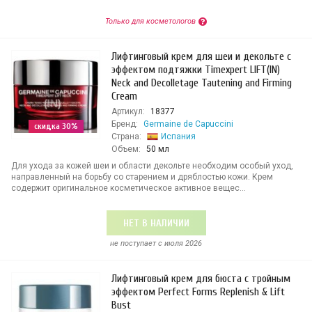
Только для косметологов
Лифтинговый крем для шеи и декольте с
эффектом подтяжки Timexpert LIFT(IN)
Neck and Decolletage Tautening and Firming
Cream
Артикул:
18377
Бренд:
Germaine de Capuccini
скидка 30%
Страна:
Испания
Объем:
50 мл
Для ухода за кожей шеи и области декольте необходим особый уход,
направленный на борьбу со старением и дряблостью кожи. Крем
содержит оригинальное косметическое активное вещес...
НЕТ В НАЛИЧИИ
не поступает c июля 2026
Лифтинговый крем для бюста с тройным
эффектом Perfect Forms Replenish & Lift
Bust