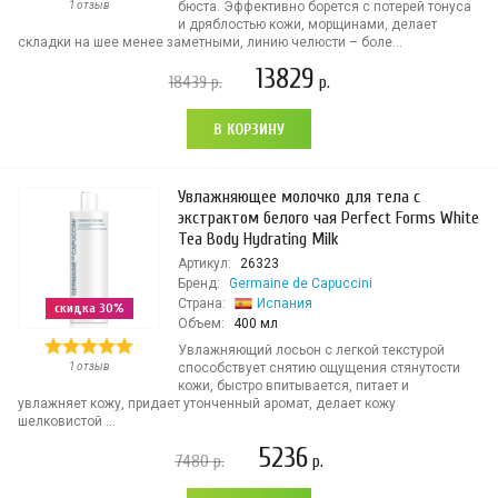
1 отзыв
бюста. Эффективно борется с потерей тонуса
и дряблостью кожи, морщинами, делает
складки на шее менее заметными, линию челюсти – боле...
13829
18439
р.
р.
В КОРЗИНУ
Увлажняющее молочко для тела с
экстрактом белого чая Perfect Forms White
Tea Body Hydrating Milk
Артикул:
26323
Бренд:
Germaine de Capuccini
Страна:
Испания
скидка 30%
Объем:
400 мл
Увлажняющий лосьон с легкой текстурой
1 отзыв
способствует снятию ощущения стянутости
кожи, быстро впитывается, питает и
увлажняет кожу, придает утонченный аромат, делает кожу
шелковистой ...
5236
7480
р.
р.