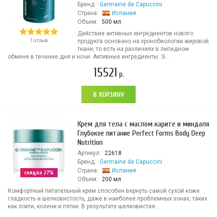
Бренд:
Germaine de Capuccini
Страна:
Испания
Объем:
500 мл
Действие активных ингредиентов нового
1 отзыв
продукта основано на хронобиологии жировой
ткани, то есть на различиях в липидном
обмене в течение дня и ночи. Активные ингредиенты: Э...
15521
р.
В КОРЗИНУ
Крем для тела с маслом карите и миндаля
Глубокое питание Perfect Forms Body Deep
Nutrition
Артикул:
22618
Бренд:
Germaine de Capuccini
Страна:
Испания
скидка 27%
Объем:
200 мл
Комфортный питательный крем способен вернуть самой сухой коже
гладкость и шелковистость, даже в наиболее проблемных зонах, таких
как локти, колени и пятки. В результате шелковистая...