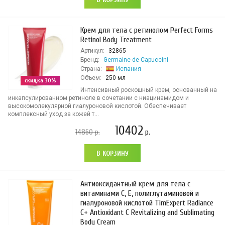
Крем для тела с ретинолом Perfect Forms
Retinol Body Treatment
Артикул:
32865
Бренд:
Germaine de Capuccini
Страна:
Испания
Объем:
250 мл
скидка 30%
Интенсивный роскошный крем, основанный на
инкапсулированном ретиноле в сочетании с ниацинамидом и
высокомолекулярной гиалуроновой кислотой. Обеспечивает
комплексный уход за кожей т...
10402
14860
р.
р.
В КОРЗИНУ
Антиоксидантный крем для тела с
витаминами С, Е, полиглутаминовой и
гиалуроновой кислотой TimExpert Radiance
C+ Antioxidant C Revitalizing and Sublimating
Body Cream