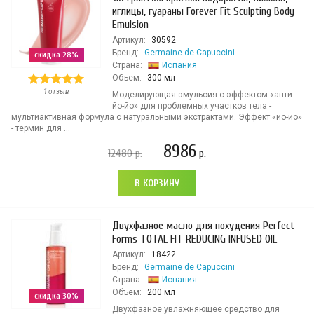
иглицы, гуараны Forever Fit Sculpting Body
Emulsion
Артикул:
30592
Бренд:
Germaine de Capuccini
скидка 28%
Страна:
Испания
Объем:
300 мл
1 отзыв
Моделирующая эмульсия с эффектом «анти
йо-йо» для проблемных участков тела -
мультиактивная формула с натуральными экстрактами. Эффект «йо-йо»
- термин для ...
8986
12480
р.
р.
В КОРЗИНУ
Двухфазное масло для похудения Perfect
Forms TOTAL FIT REDUCING INFUSED OIL
Артикул:
18422
Бренд:
Germaine de Capuccini
Страна:
Испания
Объем:
200 мл
скидка 30%
Двухфазное увлажняющее средство для