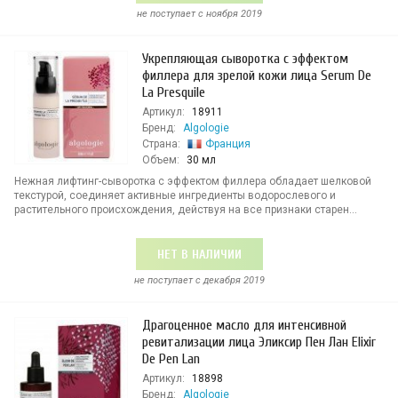
не поступает c ноября 2019
Укрепляющая сыворотка с эффектом
филлера для зрелой кожи лица Serum De
La Presquile
Артикул:
18911
Бренд:
Algologie
Страна:
Франция
Объем:
30 мл
Нежная лифтинг-сыворотка с эффектом филлера обладает шелковой
текстурой, соединяет активные ингредиенты водорослевого и
растительного происхождения, действуя на все признаки старен...
НЕТ В НАЛИЧИИ
не поступает c декабря 2019
Драгоценное масло для интенсивной
ревитализации лица Эликсир Пен Лан Elixir
De Pen Lan
Артикул:
18898
Бренд:
Algologie