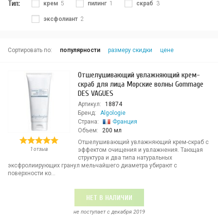
Тип:
крем
5
пилинг
1
скраб
3
эксфолиант
2
Сортировать по:
популярности
размеру скидки
цене
Отшелушивающий увлажняющий крем-
скраб для лица Морские волны Gommage
DES VAGUES
Артикул:
18874
Бренд:
Algologie
Страна:
Франция
Объем:
200 мл
Отшелушивающий увлажняющий крем-скраб с
1 отзыв
эффектом очищения и увлажнения. Тающая
структура и два типа натуральных
эксфролиирующих гранул мельчайшего диаметра убирают с
поверхности ко...
НЕТ В НАЛИЧИИ
не поступает c декабря 2019