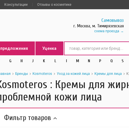
Консультации
Отзывы о косметике
Самовывоз
г. Москва, м. Тимирязевская
схема проезда
цпредложения
Уценка
G
H
J
K
L
l
M
N
P
Q
S
лавная
Бренды
Kosmoteros
Уход за кожей лица
Кремы для лица
К
Kosmoteros : Кремы для жир
проблемной кожи лица
Фильтр товаров