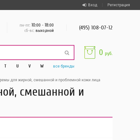
Вход
Регистрация
10
18
пн-пт:
:00 -
:00
(495) 108-07-12
сб-вс:
выходной
0
руб.
T
U
V
W
все
бренды
ремы для жирной, смешанной и проблемной кожи лица
ной, смешанной и