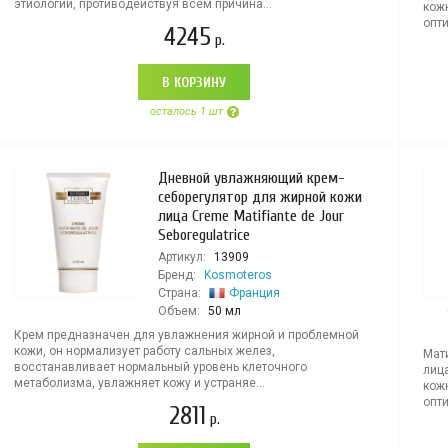
этиологии, противодействуя всем причина...
кож
опти
4245
р.
В КОРЗИНУ
осталось 1 шт
Дневной увлажняющий крем-
себорегулятор для жирной кожи
лица Creme Matifiante de Jour
Seboregulatrice
Артикул:
13909
Бренд:
Kosmoteros
Страна:
Франция
Объем:
50 мл
Крем предназначен для увлажнения жирной и проблемной
кожи, он нормализует работу сальных желез,
Мат
восстанавливает нормальный уровень клеточного
лиц
метаболизма, увлажняет кожу и устраняе...
кож
опти
2811
р.