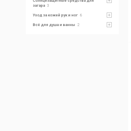
Солнцезащитные средства для
загара
3
Уход за кожей рук и ног
6
Всё для душа и ванны
2