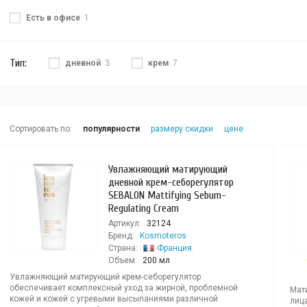
Есть в офисе
1
Тип:
дневной
3
крем
7
Сортировать по:
популярности
размеру скидки
цене
Увлажняющий матирующий
дневной крем-себорегулятор
SEBALON Mattifying Sebum-
Regulating Cream
Артикул:
32124
Бренд:
Kosmoteros
Страна:
Франция
Объем:
200 мл
Увлажняющий матирующий крем-себорегулятор
обеспечивает комплексный уход за жирной, проблемной
Мат
кожей и кожей с угревыми высыпаниями различной
лиц