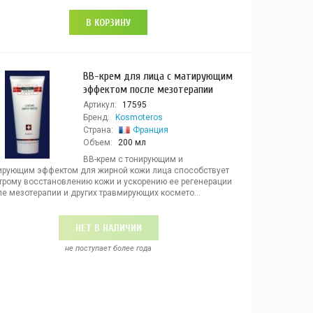
В КОРЗИНУ
ВВ-крем для лица с матирующим
эффектом после мезотерапии
Артикул:
17595
Бренд:
Kosmoteros
Страна:
Франция
Объем:
200 мл
ВВ-крем с тонирующим и
ирующим эффектом для жирной кожи лица способствует
трому восстановлению кожи и ускорению ее регенерации
е мезотерапии и других травмирующих космето...
НЕТ В НАЛИЧИИ
не поступает более года