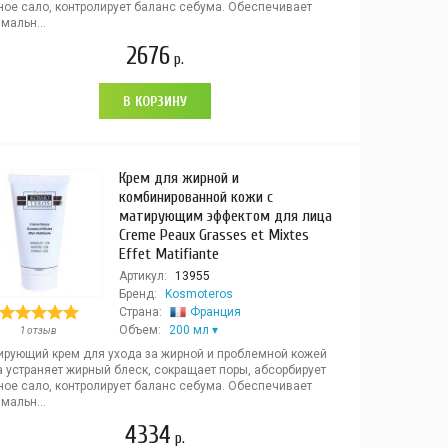
ное сало, контролирует баланс себума. Обеспечивает
мальн...
2676
р.
В КОРЗИНУ
Крем для жирной и
комбинированной кожи с
матирующим эффектом для лица
Creme Peaux Grasses et Mixtes
Effet Matifiante
Артикул:
13955
Бренд:
Kosmoteros
Страна:
Франция
Объем:
200 мл
1 отзыв
ирующий крем для ухода за жирной и проблемной кожей
а устраняет жирный блеск, сокращает поры, абсорбирует
ное сало, контролирует баланс себума. Обеспечивает
мальн...
4334
р.