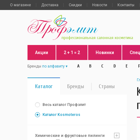
О магазине
Доставка
Скидки
Новости
Контакты
профессиональная салонная косметика
Акции
2 + 1 = 2
Новинки
Спе
A
B
C
D
E
F
Бренды
по алфавиту
Г
Каталог
Бренды
Страны
Весь каталог Профэлит
Каталог Kosmoteros
Химические и фруктовые пилинги