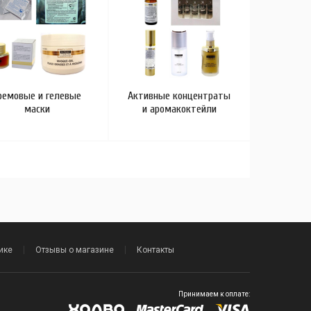
ремовые и гелевые
Активные концентраты
Химиче
маски
и аромакоктейли
ике
Отзывы о магазине
Контакты
Принимаем к оплате: