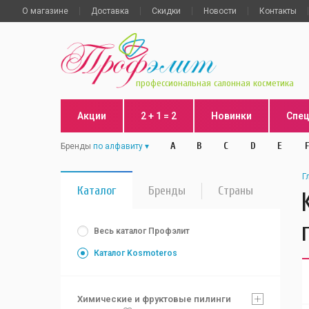
О магазине
Доставка
Скидки
Новости
Контакты
профессиональная салонная косметика
Акции
2 + 1 = 2
Новинки
Спе
A
B
C
D
E
F
Бренды
по алфавиту
Г
Каталог
Бренды
Страны
Весь каталог Профэлит
Каталог Kosmoteros
Химические и фруктовые пилинги