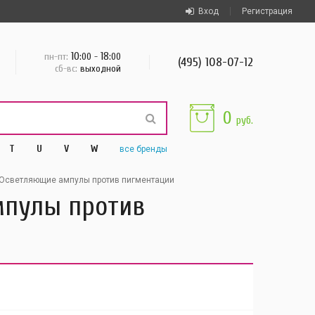
Вход
Регистрация
10
18
пн-пт:
:00 -
:00
(495) 108-07-12
сб-вс:
выходной
0
руб.
T
U
V
W
все
бренды
Осветляющие ампулы против пигментации
мпулы против