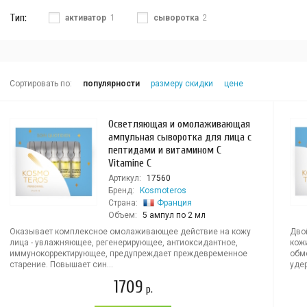
Тип:
активатор
1
сыворотка
2
Сортировать по:
популярности
размеру скидки
цене
Осветляющая и омолаживающая
ампульная сыворотка для лица с
пептидами и витамином С
Vitamine C
Артикул:
17560
Бренд:
Kosmoteros
Страна:
Франция
Объем:
5 ампул по 2 мл
Оказывает комплексное омолаживающее действие на кожу
Дво
лица - увлажняющее, регенерирующее, антиоксидантное,
кож
иммунокорректирующее, предупреждает преждевременное
обм
старение. Повышает син...
удер
1709
р.