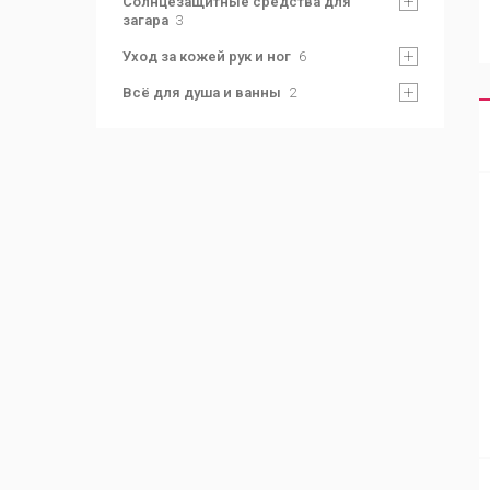
Солнцезащитные средства для
загара
3
Уход за кожей рук и ног
6
Всё для душа и ванны
2