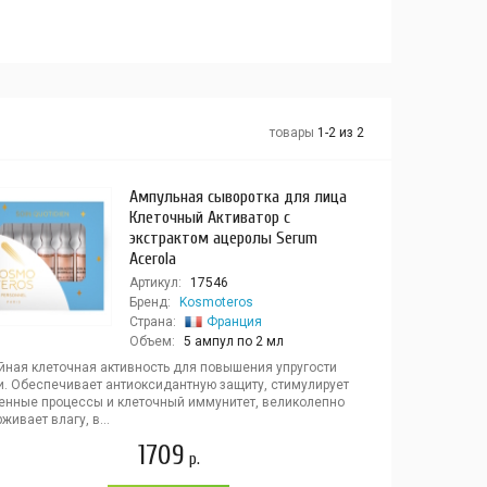
товары
1-2 из 2
Ампульная сыворотка для лица
Клеточный Активатор с
экстрактом ацеролы Serum
Acerola
Артикул:
17546
Бренд:
Kosmoteros
Страна:
Франция
Объем:
5 ампул по 2 мл
йная клеточная активность для повышения упругости
и. Обеспечивает антиоксидантную защиту, стимулирует
енные процессы и клеточный иммунитет, великолепно
живает влагу, в...
1709
р.