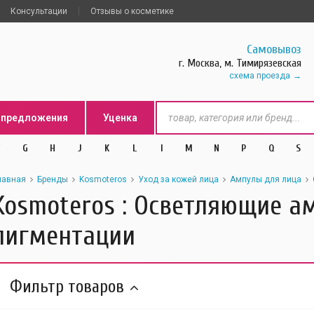
Консультации
Отзывы о косметике
Самовывоз
г. Москва, м. Тимирязевская
схема проезда
цпредложения
Уценка
G
H
J
K
L
l
M
N
P
Q
S
лавная
Бренды
Kosmoteros
Уход за кожей лица
Ампулы для лица
Kosmoteros : Осветляющие а
пигментации
Фильтр товаров