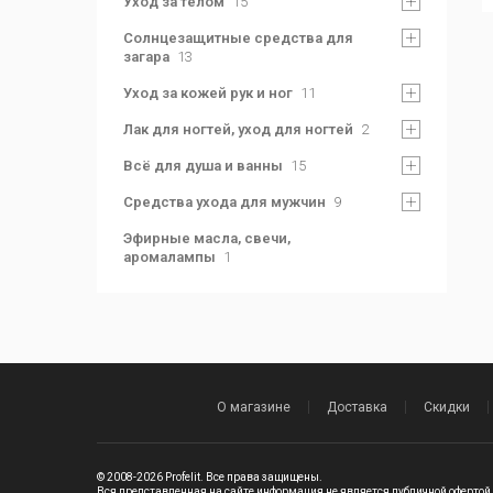
Уход за телом
15
Солнцезащитные средства для
загара
13
Уход за кожей рук и ног
11
Лак для ногтей, уход для ногтей
2
Всё для душа и ванны
15
Средства ухода для мужчин
9
Эфирные масла, свечи,
аромалампы
1
О магазине
Доставка
Скидки
© 2008-2026 Profelit. Все права защищены.
Вся представленная на сайте информация не является публичной офертой