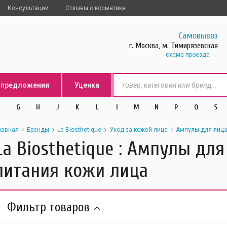
Консультации
Отзывы о косметике
Самовывоз
г. Москва, м. Тимирязевская
схема проезда
цпредложения
Уценка
G
H
J
K
L
l
M
N
P
Q
S
лавная
Бренды
La Biosthetique
Уход за кожей лица
Ампулы для лиц
La Biosthetique : Ампулы дл
питания кожи лица
Фильтр товаров