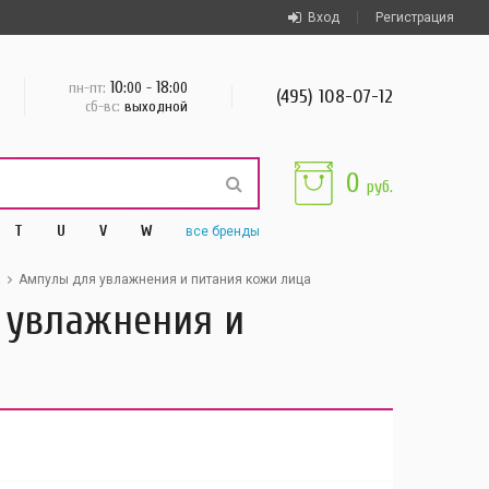
Вход
Регистрация
10
18
пн-пт:
:00 -
:00
(495) 108-07-12
сб-вс:
выходной
0
руб.
T
U
V
W
все
бренды
а
Ампулы для увлажнения и питания кожи лица
я увлажнения и