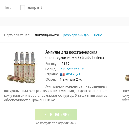
Тип:
ампула
2
Сортировать по:
популярности
размеру скидки
цене
Ампулы для восстановления
очень сухой кожи Extraits huileux
Артикул:
3187
Бренд:
La Biosthetique
Страна:
Франция
Объем:
1 ампула 2 мл
Ампульный концентрат, насыщенный
натуральными экстрактами и витаминами, надолго наполняет
нат
кожу влагой и восстанавливает ее тургор. Уникальный состав
кожу
обеспечивает выраженный эф...
обе
НЕТ В НАЛИЧИИ
не поступает c апреля 2017