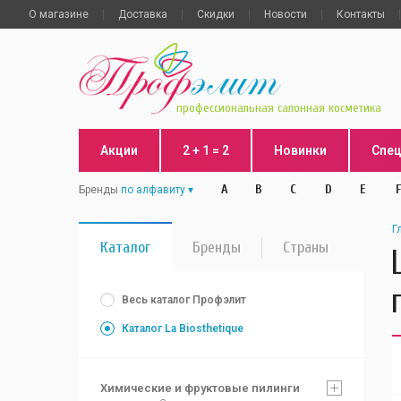
О магазине
Доставка
Скидки
Новости
Контакты
профессиональная салонная косметика
Акции
2 + 1 = 2
Новинки
Спе
A
B
C
D
E
F
Бренды
по алфавиту
Г
Каталог
Бренды
Страны
Весь каталог Профэлит
Каталог La Biosthetique
Химические и фруктовые пилинги