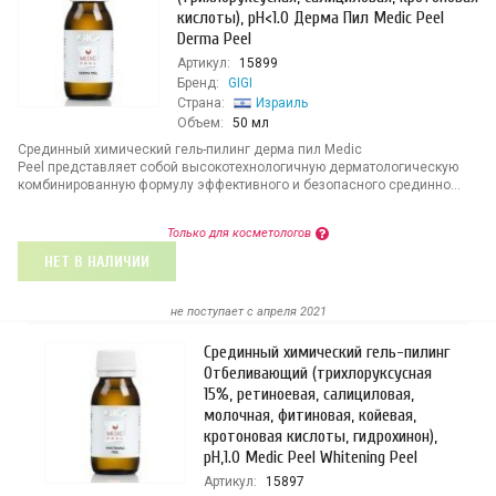
кислоты), pH<1.0 Дерма Пил Medic Peel
Derma Peel
Артикул:
15899
Бренд:
GIGI
Страна:
Израиль
Объем:
50 мл
Срединный химический гель-пилинг дерма пил Medic
Peel представляет собой высокотехнологичную дерматологическую
комбинированную формулу эффективного и безопасного срединно...
Только для косметологов
НЕТ В НАЛИЧИИ
не поступает c апреля 2021
Срединный химический гель-пилинг
Отбеливающий (трихлоруксусная
15%, ретиноевая, салициловая,
молочная, фитиновая, койевая,
кротоновая кислоты, гидрохинон),
pH,1.0 Medic Peel Whitening Peel
Артикул:
15897