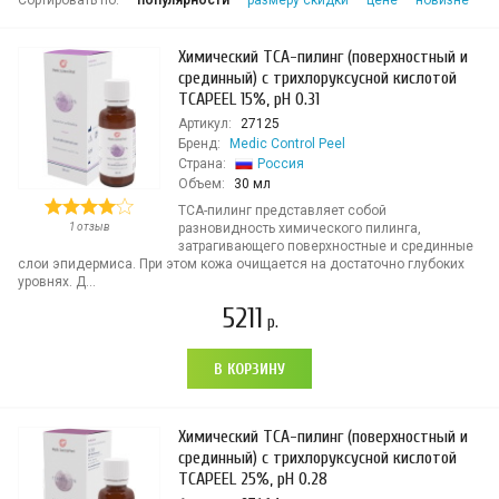
Сортировать по:
популярности
размеру скидки
цене
новизне
Химический ТСА-пилинг (поверхностный и
срединный) с трихлоруксусной кислотой
TСAPEEL 15%, pH 0.31
Артикул:
27125
Бренд:
Medic Control Peel
Страна:
Россия
Объем:
30 мл
ТСА-пилинг представляет собой
1 отзыв
разновидность химического пилинга,
затрагивающего поверхностные и срединные
слои эпидермиса. При этом кожа очищается на достаточно глубоких
уровнях. Д...
5211
р.
В КОРЗИНУ
Химический ТСА-пилинг (поверхностный и
срединный) с трихлоруксусной кислотой
TСAPEEL 25%, pH 0.28