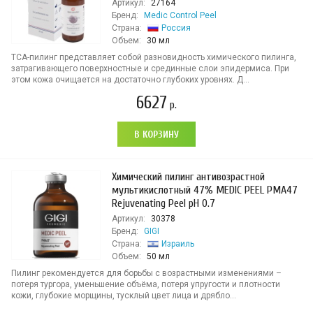
Артикул:
27164
Бренд:
Medic Control Peel
Страна:
Россия
Объем:
30 мл
ТСА-пилинг представляет собой разновидность химического пилинга,
затрагивающего поверхностные и срединные слои эпидермиса. При
этом кожа очищается на достаточно глубоких уровнях. Д...
6627
р.
В КОРЗИНУ
Химический пилинг антивозрастной
мультикислотный 47% MEDIC PEEL PMA47
Rejuvenating Peel pH 0.7
Артикул:
30378
Бренд:
GIGI
Страна:
Израиль
Объем:
50 мл
Пилинг рекомендуется для борьбы с возрастными изменениями –
потеря тургора, уменьшение объёма, потеря упругости и плотности
кожи, глубокие морщины, тусклый цвет лица и дрябло...