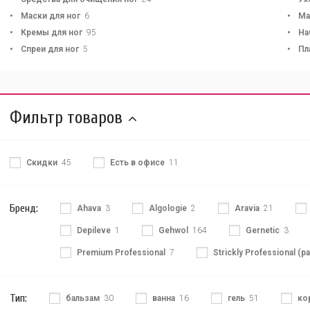
Маски для ног
6
Ма
Кремы для ног
95
На
Спреи для ног
5
Пл
Фильтр товаров
Скидки
45
Есть в офисе
11
Бренд:
Ahava
3
Algologie
2
Aravia
21
Depileve
1
Gehwol
164
Gernetic
3
Premium Professional
7
Strickly Professional (ра
Тип:
бальзам
30
ванна
16
гель
51
ко