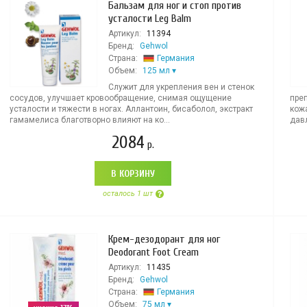
Бальзам для ног и стоп против
усталости Leg Balm
Артикул:
11394
Бренд:
Gehwol
Страна:
Германия
Объем:
125 мл
Служит для укрепления вен и стенок
сосудов, улучшает кровообращение, снимая ощущение
преп
усталости и тяжести в ногах. Аллантоин, бисаболол, экстракт
кож
гамамелиса благотворно влияют на ко...
давл
2084
р.
В КОРЗИНУ
осталось 1 шт
Крем-дезодорант для ног
Deodorant Foot Cream
Артикул:
11435
Бренд:
Gehwol
Страна:
Германия
Объем:
75 мл