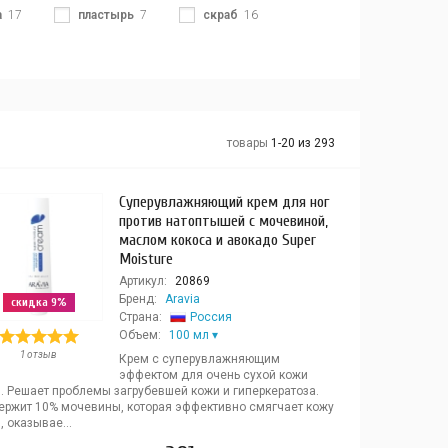
а
17
пластырь
7
скраб
16
товары
1-20 из 293
Суперувлажняющий крем для ног
против натоптышей с мочевиной,
маслом кокоса и авокадо Super
Moisture
Артикул:
20869
Бренд:
Aravia
скидка 9%
Страна:
Россия
Объем:
100 мл
1 отзыв
Крем с суперувлажняющим
эффектом для очень сухой кожи
. Решает проблемы загрубевшей кожи и гиперкератоза.
ержит 10% мочевины, которая эффективно смягчает кожу
, оказывае...