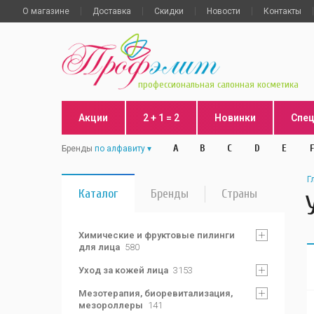
О магазине
Доставка
Скидки
Новости
Контакты
профессиональная салонная косметика
Акции
2 + 1 = 2
Новинки
Спе
A
B
C
D
E
F
Бренды
по алфавиту
Г
Каталог
Бренды
Страны
Химические и фруктовые пилинги
для лица
580
Уход за кожей лица
3153
Мезотерапия, биоревитализация,
мезороллеры
141