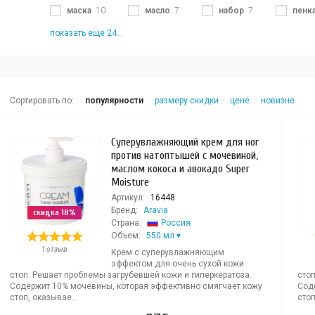
маска
10
масло
7
набор
7
пенк
показать еще 24...
Сортировать по:
популярности
размеру скидки
цене
новизне
Суперувлажняющий крем для ног
против натоптышей с мочевиной,
маслом кокоса и авокадо Super
Moisture
Артикул:
16448
Бренд:
Aravia
скидка 18%
Страна:
Россия
Объем:
550 мл
1 отзыв
Крем с суперувлажняющим
эффектом для очень сухой кожи
стоп. Решает проблемы загрубевшей кожи и гиперкератоза.
стоп
Содержит 10% мочевины, которая эффективно смягчает кожу
Сод
стоп, оказывае...
стоп