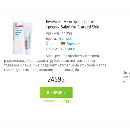
Лечебная мазь для стоп от
трещин Salve for Cracked Skin
Артикул:
11433
Бренд:
Gehwol
Страна:
Германия
Объем:
125 мл
Мазь решает проблему жёсткой,
растрескавшейся, сухой и грубой кожи ног, заживляет
трещины и раны. Она содержит натуральные эфирные масла
(лаванда, розмарин, эвкалипт), пантенол, би...
Инт
ног
2459
р.
мас
В КОРЗИНУ
осталось 1 шт