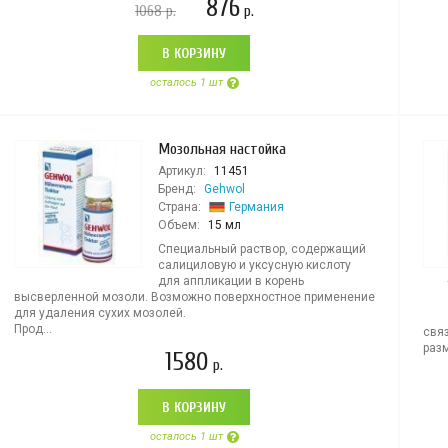
876
1068
р.
р.
В КОРЗИНУ
осталось 1 шт
Мозольная настойка
Артикул:
11451
Бренд:
Gehwol
Страна:
Германия
Объем:
15 мл
Специальный раствор, содержащий
салициловую и уксусную кислоту
для аппликации в корень
высверленной мозоли. Возможно поверхностное применение
для удаления сухих мозолей.
Прод...
свя
разм
1580
р.
В КОРЗИНУ
осталось 1 шт