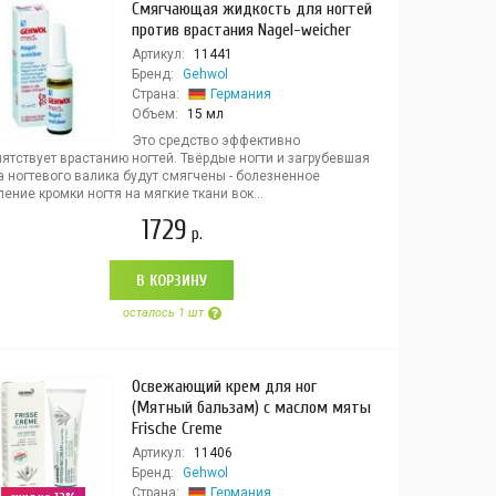
Смягчающая жидкость для ногтей
против врастания Nagel-weicher
Артикул:
11441
Бренд:
Gehwol
Страна:
Германия
Объем:
15 мл
Это средство эффективно
ятствует врастанию ногтей. Твёрдые ногти и загрубевшая
а ногтевого валика будут смягчены - болезненное
ение кромки ногтя на мягкие ткани вок...
1729
р.
В КОРЗИНУ
осталось 1 шт
Освежающий крем для ног
(Мятный бальзам) с маслом мяты
Frische Creme
Артикул:
11406
Бренд:
Gehwol
Страна:
Германия