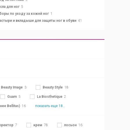
сла для ног
5
боры по уходу за кожей ног
1
астыри и вкладыши для защиты ног в обуви
41
Beauty Image
3
Beauty Style
18
Guam
5
La Biosthetique
2
нее Bellitas)
16
показать еще 18...
рректор
7
крем
78
лосьон
16