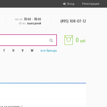
Вход
Регистрация
10
18
пн-пт:
:00 -
:00
(495) 108-07-12
сб-вс:
выходной
0
руб.
T
U
V
W
все
бренды
од за ногтями
5