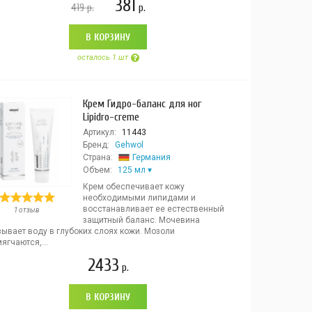
381
419
р.
р.
В КОРЗИНУ
осталось 1 шт
Крем Гидро-баланс для ног
Lipidro-creme
Артикул:
11443
Бренд:
Gehwol
Страна:
Германия
Объем:
125 мл
Крем обеспечивает кожу
необходимыми липидами и
восстанавливает ее естественный
1 отзыв
защитный баланс. Мочевина
зывает воду в глубоких слоях кожи. Мозоли
ягчаются,...
2433
р.
В КОРЗИНУ