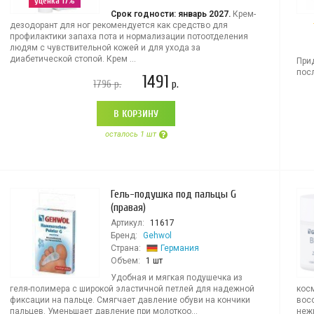
уценка 17%
Срок годности: январь 2027.
Крем-
дезодорант для ног рекомендуется как средство для
профилактики запаха пота и нормализации потоотделения
людям с чувствительной кожей и для ухода за
диабетической стопой. Крем ...
При
посл
1491
1796
р.
р.
В КОРЗИНУ
осталось 1 шт
Гель-подушка под пальцы G
(правая)
Артикул:
11617
Бренд:
Gehwol
Страна:
Германия
Объем:
1 шт
Удобная и мягкая подушечка из
геля-полимера с широкой эластичной петлей для надежной
кос
фиксации на пальце. Смягчает давление обуви на кончики
вос
пальцев. Уменьшает давление при молоткоо...
неж