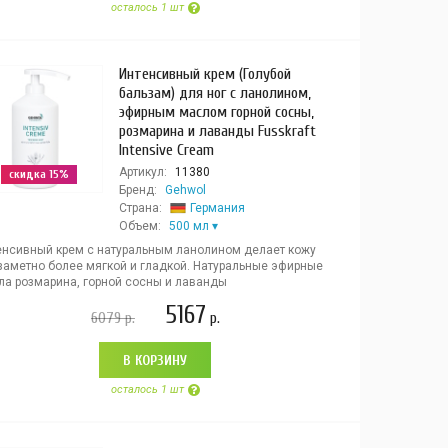
осталось 1 шт
Интенсивный крем (Голубой
бальзам) для ног с ланолином,
эфирным маслом горной сосны,
розмарина и лаванды Fusskraft
Intensive Cream
Артикул:
11380
скидка 15%
Бренд:
Gehwol
Страна:
Германия
Объем:
500 мл
енсивный крем с натуральным ланолином делает кожу
 заметно более мягкой и гладкой. Натуральные эфирные
ла розмарина, горной сосны и лаванды
5167
6079
р.
р.
В КОРЗИНУ
осталось 1 шт