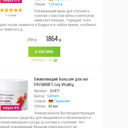
скидка 12%
Объем:
125 мл
Освежающий крем для ступней и
1 отзыв
голеней с маслом мяты и ментолом
оживляет ноющие, "горящие" ноги.
даёт ногам свежесть и бодрость в любое время, особенно
е тяжёлого д...
1864
2118
р.
р.
В КОРЗИНУ
осталось 1 шт
Оживляющий бальзам для ног
FUSSKRAFT Leg Vitality
Артикул:
32471
Бренд:
Gehwol
Страна:
Германия
Объем:
50 мл
скидка 8%
Универсальное быстродействующее
метическое средство для ежедневного питательного и
станавливающего ухода за ногами и ступнями. Это
ирный освежающий бальзам комплексного де...