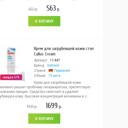
563
612
р.
р.
В КОРЗИНУ
Крем для загрубевшей кожи стоп
Callus Cream
Артикул:
11447
Бренд:
Gehwol
Страна:
Германия
Объем:
75 мл
скидка 12%
Крем для загрубевшей кожи
ективно решает проблему гиперкератоза, препятствует
азованию трещин. Средство смягчает и удаляет
рубевшую кожу. Высокая концентрация мочевины в с...
1699
1931
р.
р.
В КОРЗИНУ