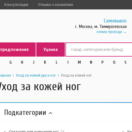
Консультации
Отзывы о косметике
Самовывоз
г. Москва, м. Тимирязевская
схема проезда
цпредложения
Уценка
G
H
J
K
L
l
M
N
P
Q
S
лавная
Уход за кожей рук и ног
Уход за кожей ног
Уход за кожей ног
Подкатегории
Средства для очищения ног
24
Ух