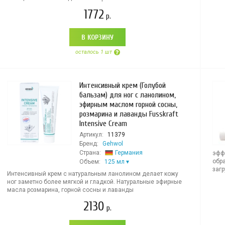
1772
р.
В КОРЗИНУ
осталось 1 шт
Интенсивный крем (Голубой
бальзам) для ног с ланолином,
эфирным маслом горной сосны,
розмарина и лаванды Fusskraft
Intensive Cream
Артикул:
11379
Бренд:
Gehwol
Страна:
Германия
эфф
обр
Объем:
125 мл
заг
Интенсивный крем с натуральным ланолином делает кожу
ног заметно более мягкой и гладкой. Натуральные эфирные
масла розмарина, горной сосны и лаванды
2130
р.