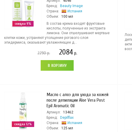
Артикул:
4046
Бренд:
Beauty Image
Страна:
Испания
Объем:
100 мл
скидка 9%
В состав крема входят фруктовые
кислоты, полученные из экстракта
лимона. Они отшелушивают мертвые
Лос
клетки кожи, устраняют утолщение рогового слоя
депи
эпидермиса, оказывают увлажняющее д...
акт
вос
2084
2290
р.
р.
В КОРЗИНУ
Масло с алоэ для ухода за кожей
после депиляции Aloe Vera Post
Epil Aromatic Oil
Артикул:
13462
Бренд:
Depilflax
Страна:
Испания
скидка 12%
Объем:
125 мл