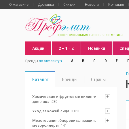
О магазине
Доставка
Скидки
Новости
Контакты
профессиональная салонная косметика
Акции
2 + 1 = 2
Новинки
Спе
A
B
C
D
E
F
Бренды
по алфавиту
Г
Каталог
Бренды
Страны
Химические и фруктовые пилинги
для лица
580
Уход за кожей лица
3153
Мезотерапия, биоревитализация,
мезороллеры
141