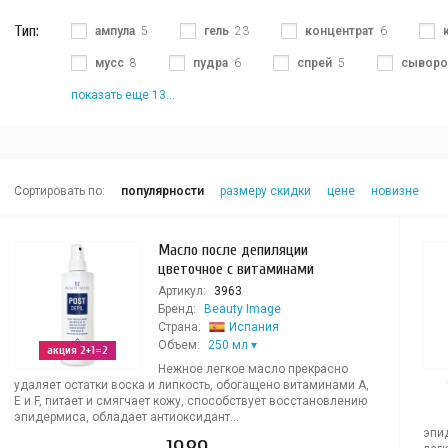
Тип:
ампула
5
гель
23
концентрат
6
мусс
8
пудра
6
спрей
5
сыворо
показать еще 13...
Сортировать по:
популярности
размеру скидки
цене
новизне
Масло после депиляции
цветочное с витаминами
Артикул:
3963
Бренд:
Beauty Image
Страна:
Испания
Объем:
250 мл
акция 2+1=2
Нежное легкое масло прекрасно
удаляет остатки воска и липкость, обогащено витаминами А,
Е и F, питает и смягчает кожу, способствует восстановлению
эпидермиса, обладает антиоксидант...
эпид