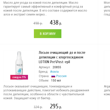
Масло для ухода за кожей после депиляции. Масло
Мол
гарантирует самый эффективный и комфортный уход за
деп
кожей после депиляции. В его составе содержится масло
увла
алоэ и экстракт семян морко...
глад
438
498
р.
р.
В КОРЗИНУ
Лосьон очищающий до и после
депиляции с хлоргексидином
LOTION Pre\Post-epil
Артикул:
20855
Бренд:
Aravia
Страна:
Россия
скидка 9%
Объем:
150 мл
Лосьон оказывает очищающее, тонизирующее и
Arga
успокаивающее действие, помогает избежать раздражения
деп
после депиляции, особенно в области с чувствительной
кож
кожей. Защищает кожу от бактер...
295
324
р.
р.