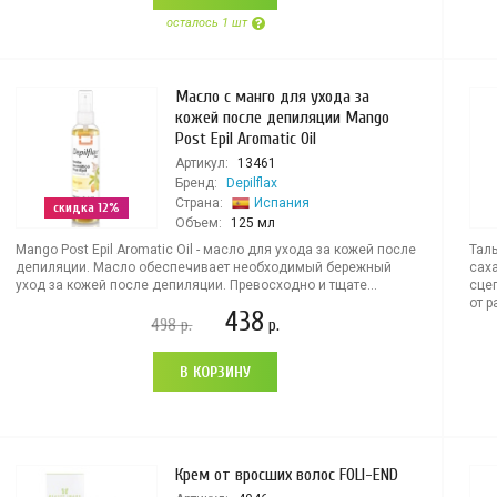
осталось 1 шт
Масло с манго для ухода за
кожей после депиляции Mango
Post Epil Aromatic Oil
Артикул:
13461
Бренд:
Depilflax
Страна:
Испания
скидка 12%
Объем:
125 мл
Mango Post Epil Aromatic Oil - масло для ухода за кожей после
Тал
депиляции. Масло обеспечивает необходимый бережный
сах
уход за кожей после депиляции. Превосходно и тщате...
сцеп
от р
438
498
р.
р.
В КОРЗИНУ
Крем от вросших волос FOLI-END