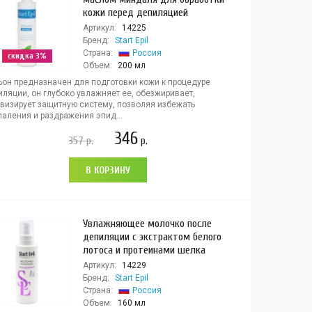
кожи перед депиляцией
Артикул:
14225
Бренд:
Start Epil
Страна:
Россия
скидка 3%
Объем:
200 мл
ьон предназначен для подготовки кожи к процедуре
ляции, он глубоко увлажняет ее, обезжиривает,
ивизирует защитную систему, позволяя избежать
паления и раздражения эпид...
346
357
р.
р.
В КОРЗИНУ
Увлажняющее молочко после
депиляции с экстрактом белого
лотоса и протеинами шелка
Артикул:
14229
Бренд:
Start Epil
Страна:
Россия
Объем:
160 мл