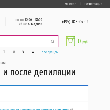
Вход
Регистрация
10
18
пн-пт:
:00 -
:00
(495) 108-07-12
сб-вс:
выходной
0
руб.
T
U
V
W
все
бренды
яции
 и после депиляции
сметические препараты до и после депиляции
61