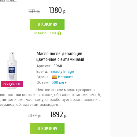
им охла...
1380
1517
р.
р.
В КОРЗИНУ
осталось 1 шт
Масло после депиляции
цветочное с витаминами
Артикул:
3960
Бренд:
Beauty Image
Страна:
Испания
Объем:
500 мл
скидка 9%
Нежное легкое масло прекрасно
яет остатки воска и липкость, обогащено витаминами А,
F, питает и смягчает кожу, способствует восстановлению
ермиса, обладает антиоксидант...
1892
2079
р.
р.
В КОРЗИНУ