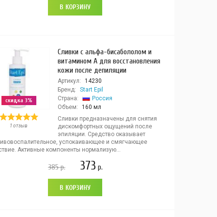
В КОРЗИНУ
Сливки с альфа-бисабололом и
витамином А для восстановления
кожи после депиляции
Артикул:
14230
Бренд:
Start Epil
Страна:
Россия
скидка 3%
Объем:
160 мл
Сливки предназначены для снятия
1 отзыв
дискомфортных ощущений после
эпиляции. Средство оказывает
тивовоспалительное, успокаивающее и смягчающее
ствие. Активные компоненты нормализую...
373
385
р.
р.
В КОРЗИНУ