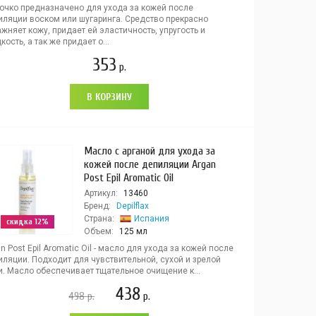
очко предназначено для ухода за кожей после
иляции воском или шугаринга. Средство прекрасно
жняет кожу, придает ей эластичность, упругость и
кость, а так же придает о...
353
р.
В КОРЗИНУ
Масло с арганой для ухода за
кожей после депиляции Argan
Post Epil Aromatic Oil
Артикул:
13460
Бренд:
Depilflax
Страна:
Испания
скидка 12%
Объем:
125 мл
n Post Epil Aromatic Oil - масло для ухода за кожей после
иляции. Подходит для чувствительной, сухой и зрелой
и. Масло обеспечивает тщательное очищение к...
438
498
р.
р.