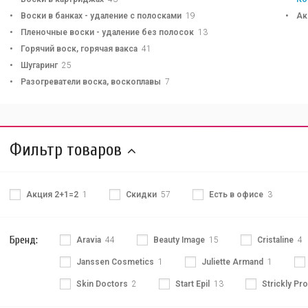
Воски в банках - удаление с полосками
19
Ак
Пленочные воски - удаление без полосок
13
Горячий воск, горячая вакса
41
Шугаринг
25
Разогреватели воска, воскоплавы
7
Фильтр товаров
Акция 2+1=2
1
Скидки
57
Есть в офисе
3
Бренд:
Aravia
44
Beauty Image
15
Cristaline
4
Janssen Cosmetics
1
Juliette Armand
1
Skin Doctors
2
Start Epil
13
Strickly Pro