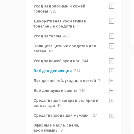
Уход за волосами и кожей
головы
823
Декоративная косметика и
тональные средства
41
Уход за телом
466
Солнцезащитные средства для
загара
163
Уход за кожей рук и ног
244
Всё для депиляции
214
Лак для ногтей, уход для ногтей
7
Всё для душа и ванны
110
Средства для загара в солярии и
автозагара
41
Средства ухода для мужчин
107
Эфирные масла, свечи,
аромалампы
3