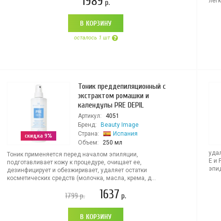
1989
легк
р.
В КОРЗИНУ
осталось 1 шт
Тоник преддепиляционный с
экстрактом ромашки и
календулы PRE DEPIL
Артикул:
4051
Бренд:
Beauty Image
Страна:
Испания
скидка 9%
Объем:
250 мл
удал
Тоник применяется перед началом эпиляции,
Е и 
подготавливает кожу к процедуре, очищает ее,
эпид
дезинфицирует и обезжиривает, удаляет остатки
косметических средств (молочка, масла, крема, д...
1637
1799
р.
р.
В КОРЗИНУ