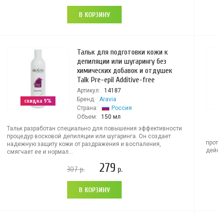
В КОРЗИНУ
Тальк для подготовки кожи к
депиляции или шугарингу без
химических добавок и отдушек
Talk Pre-epil Additive-free
Артикул:
14187
Бренд:
Aravia
скидка 9%
Страна:
Россия
Объем:
150 мл
Тальк разработан специально для повышения эффективности
процедур восковой депиляции или шугаринга. Он создает
про
надежную защиту кожи от раздражения и воспаления,
дей
смягчает ее и нормал...
279
307
р.
р.
В КОРЗИНУ