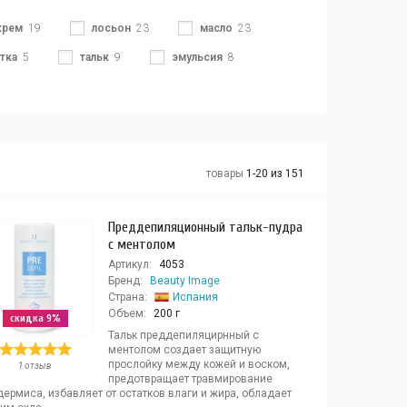
крем
19
лосьон
23
масло
23
тка
5
тальк
9
эмульсия
8
товары
1-20 из 151
Преддепиляционный тальк-пудра
с ментолом
Артикул:
4053
Бренд:
Beauty Image
Страна:
Испания
Объем:
200 г
скидка 9%
Тальк преддепиляцирнный с
ментолом создает защитную
прослойку между кожей и воском,
1 отзыв
предотвращает травмирование
ермиса, избавляет от остатков влаги и жира, обладает