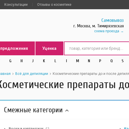
Консультации
Отзывы о косметике
Самовывоз
г. Москва, м. Тимирязевская
схема проезда
цпредложения
Уценка
G
H
J
K
L
l
M
N
P
Q
S
лавная
Всё для депиляции
Косметические препараты до и после депил
Косметические препараты до
Смежные категории
Воски в картриджах
43
Ко