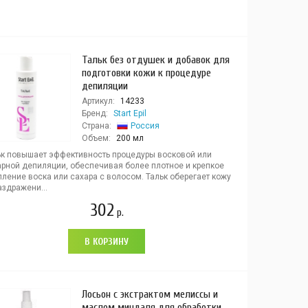
Тальк без отдушек и добавок для
подготовки кожи к процедуре
депиляции
Артикул:
14233
Бренд:
Start Epil
Страна:
Россия
Объем:
200 мл
ьк повышает эффективность процедуры восковой или
арной депиляции, обеспечивая более плотное и крепкое
ление воска или сахара с волосом. Тальк оберегает кожу
аздражени...
302
р.
В КОРЗИНУ
Лосьон с экстрактом мелиссы и
маслом миндаля для обработки