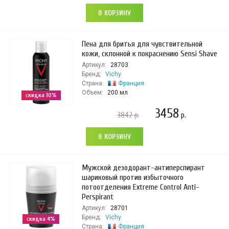
В КОРЗИНУ
Пена для бритья для чувствительной
кожи, склонной к покраснению Sensi Shave
Артикул:
28703
Бренд:
Vichy
Страна:
Франция
Объем:
200 мл
скидка 10%
3458
3842
р.
р.
В КОРЗИНУ
Мужской дезодорант-антиперспирант
шариковый против избыточного
потоотделения Extreme Control Anti-
Perspirant
Артикул:
28701
Бренд:
Vichy
скидка 4%
Страна:
Франция