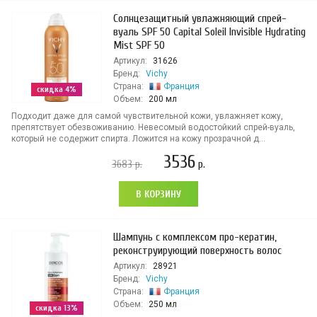
Солнцезащитный увлажняющий спрей-
вуаль SPF 50 Capital Soleil Invisible Hydrating
Mist SPF 50
Артикул:
31626
Бренд:
Vichy
Страна:
Франция
скидка 4%
Объем:
200 мл
Подходит даже для самой чувствительной кожи, увлажняет кожу,
препятствует обезвоживанию. Невесомый водостойкий спрей-вуаль,
который не содержит спирта. Ложится на кожу прозрачной д...
3536
3683
р.
р.
В КОРЗИНУ
Шампунь с комплексом про-кератин,
реконструирующий поверхность волос
Артикул:
28921
Бренд:
Vichy
Страна:
Франция
Объем:
250 мл
скидка 13%