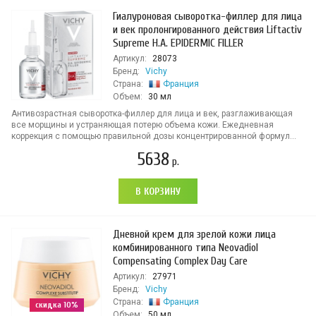
Гиалуроновая сыворотка-филлер для лица
и век пролонгированного действия Liftactiv
Supreme H.A. EPIDERMIC FILLER
Артикул:
28073
Бренд:
Vichy
Страна:
Франция
Объем:
30 мл
Антивозрастная сыворотка-филлер для лица и век, разглаживающая
все морщины и устраняющая потерю объема кожи. Ежедневная
коррекция с помощью правильной дозы концентрированной формул...
5638
р.
В КОРЗИНУ
Дневной крем для зрелой кожи лица
комбинированного типа Neovadiol
Compensating Complex Day Care
Артикул:
27971
Бренд:
Vichy
Страна:
Франция
скидка 10%
Объем:
50 мл