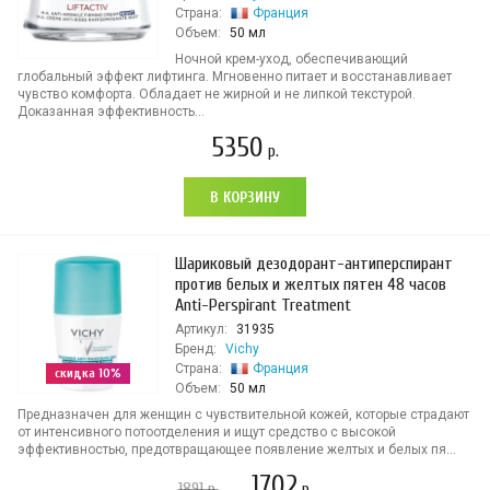
Страна:
Франция
Объем:
50 мл
Ночной крем-уход, обеспечивающий
глобальный эффект лифтинга. Мгновенно питает и восстанавливает
чувство комфорта. Обладает не жирной и не липкой текстурой.
Доказанная эффективность...
5350
р.
В КОРЗИНУ
Шариковый дезодорант-антиперспирант
против белых и желтых пятен 48 часов
Anti-Perspirant Treatment
Артикул:
31935
Бренд:
Vichy
Страна:
Франция
скидка 10%
Объем:
50 мл
Предназначен для женщин с чувствительной кожей, которые страдают
от интенсивного потоотделения и ищут средство с высокой
эффективностью, предотвращающее появление желтых и белых пя...
1702
1891
р.
р.