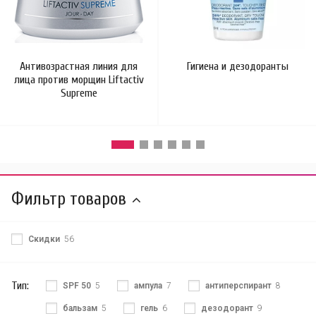
Антивозрастная линия для
Гигиена и дезодоранты
лица против морщин Liftactiv
Supreme
Фильтр товаров
Скидки
56
Тип:
SPF 50
5
ампула
7
антиперспирант
8
бальзам
5
гель
6
дезодорант
9