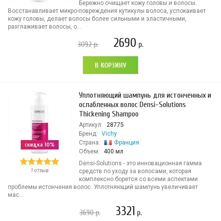
Бережно очищает кожу головы и волосы.
Восстанавливает микро-повреждения кутикулы волоса, успокаивает
кожу головы, делает волосы более сильными и эластичными,
разглаживает волосы, о...
2690
3092
р.
р.
В КОРЗИНУ
Уплотняющий шампунь для истонченных и
ослабленных волос Densi-Solutions
Thickening Shampoo
Артикул:
28775
Бренд:
Vichy
Страна:
Франция
скидка 10%
Объем:
400 мл
Densi-Solutions - это инновационная гамма
1 отзыв
средств по уходу за волосами, которая
комплексно борется со всеми аспектами
проблемы истончения волос. Уплотняющий шампунь увеличивает
мас...
3321
3690
р.
р.