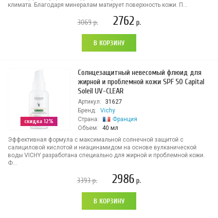
климата. Благодаря минералам матирует поверхность кожи. П...
2762
3069
р.
р.
В КОРЗИНУ
Солнцезащитный невесомый флюид для
жирной и проблемной кожи SPF 50 Capital
Soleil UV-CLEAR
Артикул:
31627
Бренд:
Vichy
Страна:
Франция
скидка 12%
Объем:
40 мл
Эффективная формула с максимальной солнечной защитой с
салициловой кислотой и ниацинамидом на основе вулканической
воды VICHY разработана специально для жирной и проблемной кожи.
Ф...
2986
3393
р.
р.
В КОРЗИНУ