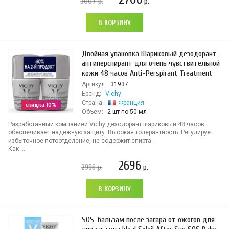
3007
р.
р.
В КОРЗИНУ
Двойная упаковка Шариковый дезодорант-
антиперспирант для очень чувствительной
кожи 48 часов Anti-Perspirant Treatment
Артикул:
31937
Бренд:
Vichy
Страна:
Франция
скидка 10%
Объем:
2 шт по 50 мл
Разработанный компанией Vichy дезодорант шариковый 48 часов
обеспечивает надежную защиту. Высокая толерантность. Регулирует
избыточное потоотделение, не содержит спирта.
Как ...
2696
2996
р.
р.
В КОРЗИНУ
SOS-бальзам после загара от ожогов для