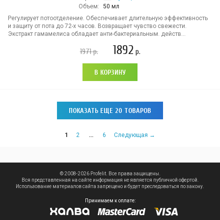
Объем:
50 мл
Регулирует потоотделение. Обеспечивает длительную эффективность
и защиту от пота до 72-х часов. Возвращает чувство свежести.
Экстракт гамамелиса обладает анти-бактериальным. действ...
1892
1971
р.
р.
В КОРЗИНУ
ПОКАЗАТЬ ЕЩЕ 20 ТОВАРОВ
1
2
…
6
Следующая →
© 2008-2026 Profelit. Все права защищены.
Вся представленная на сайте информация не является публичной офертой.
Использование материалов сайта запрещено и будет преследоваться по закону.
Принимаем к оплате: