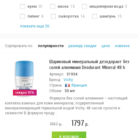
крем
31
маска
13
мицеллярная вода
5
пилинг
6
сыворотка
14
шампунь
15
показать еще 20...
Сортировать по:
популярности
размеру скидки
цене
новизне
Шариковый минеральный дезодорант без
солей алюминия Deodorant Mineral 48 h
Артикул:
31934
Бренд:
Vichy
Страна:
Франция
Объем:
50 мл
скидка 10%
Формула без солей алюминия – настоящий
коктейль важных для кожи минералов, подкрепленный
минерализирующей термальной водой Vichy. 48 часов сухости и
свежести! В формуле проду...
1797
1997
р.
р.
В КОРЗИНУ