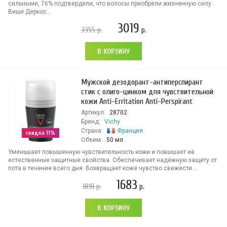
сильными, 76% подтвердили, что волосы приобрели жизненную силу.
Виши Деркос...
3019
3355
р.
р.
В КОРЗИНУ
Мужской дезодорант-антиперспирант
стик с олиго-цинком для чувствительной
кожи Anti-Erritation Anti-Perspirant
Артикул:
28702
Бренд:
Vichy
Страна:
Франция
скидка 11%
Объем:
50 мл
Уменьшает повышенную чувствительность кожи и повышает её
естественные защитные свойства. Обеспечивает надёжную защиту от
пота в течение всего дня. Возвращает коже чувство свежести....
1683
1891
р.
р.
В КОРЗИНУ