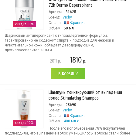
72h Dermo Deperspirant
Артикул:
31625
Бренд:
Vichy
Страна:
Франция
скидка 10%
Объем:
50 мл
Шариковый антиперспирант с гипоаллергенной формулой,
гарантированно не содержит спирта и подходит для нежной и
чувствительной кожи, обладает дезодорирующим,
противовоспалительным и...
1810
2011
р.
р.
В КОРЗИНУ
Шампунь тонизирующий от выпадения
волос Stimulating Shampoo
Артикул:
28690
Бренд:
Vichy
Страна:
Франция
Объем:
400 мл
скидка 10%
После его использования 78% покупателей
подтвердили, что выпадение волос уменьшилось, волосы стали более