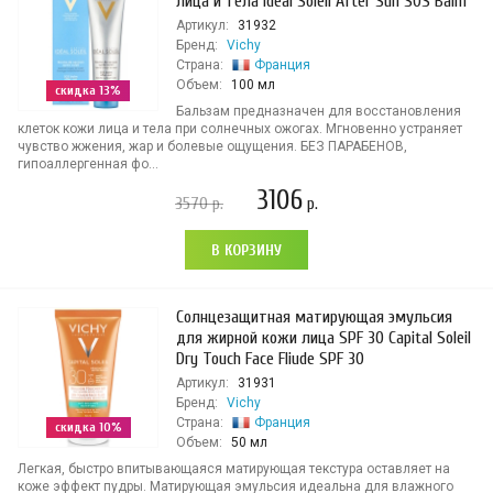
лица и тела Ideal Soleil After Sun SOS Balm
Артикул:
31932
Бренд:
Vichy
Страна:
Франция
Объем:
100 мл
скидка 13%
Бальзам предназначен для восстановления
клеток кожи лица и тела при солнечных ожогах. Мгновенно устраняет
чувство жжения, жар и болевые ощущения. БЕЗ ПАРАБЕНОВ,
гипоаллергенная фо...
3106
3570
р.
р.
В КОРЗИНУ
Солнцезащитная матирующая эмульсия
для жирной кожи лица SPF 30 Capital Soleil
Dry Touch Face Fliude SPF 30
Артикул:
31931
Бренд:
Vichy
Страна:
Франция
скидка 10%
Объем:
50 мл
Легкая, быстро впитывающаяся матирующая текстура оставляет на
коже эффект пудры. Матирующая эмульсия идеальна для влажного