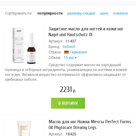
Сортировать по:
популярности
размеру скидки
цене
новизне
Защитное масло для ногтей и кожи ног
Nagel und Hautschutz Ol
Артикул:
11437
Бренд:
Gehwol
Страна:
Германия
Объем:
15 мл
Средство содержит масло из зародышей
пшеницы и отборные ингредиенты, ухаживающие за ногтями и кожей
ног и рук. Активное вещество клотримазол эффективно защищает от
грибковых заболе...
2231
р.
В КОРЗИНУ
Масло для ног Ножки Мечты Perfect Forms
Oil Phytocare Dreamy Legs
Артикул:
18425