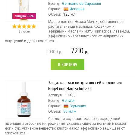
Бренд:
Germaine de Capuccini
Страна:
Испания
Объем:
125 мл
скидка 30%
Масло для ног Ножки Мечты, обогащенное
растительными маслами, кофеином и
эфирными маслами мяты, кипариса, лаванды,
1 отзыв
эффективно избавляет ноги от неприятных
ощущений и дарит коже неп...
7210
10300
р.
р.
В КОРЗИНУ
Защитное масло для ногтей и кожи ног
Nagel und Hautschutz Ol
Артикул:
11438
Бренд:
Gehwol
Страна:
Германия
Объем:
50 мл
Средство содержит масло из зародышей
пшеницы и отборные ингредиенты, ухаживающие за ногтями и кожей
ног и рук. Активное вещество клотримазол эффективно защищает от
грибковых з...