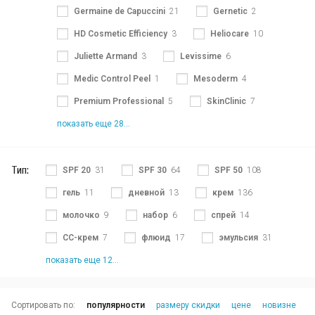
Germaine de Capuccini
21
Gernetic
2
HD Cosmetic Efficiency
3
Heliocare
10
Juliette Armand
3
Levissime
6
Medic Control Peel
1
Mesoderm
4
Premium Professional
5
SkinClinic
7
показать еще 28...
Тип:
SPF 20
31
SPF 30
64
SPF 50
108
гель
11
дневной
13
крем
136
молочко
9
набор
6
спрей
14
СС-крем
7
флюид
17
эмульсия
31
показать еще 12...
Сортировать по:
популярности
размеру скидки
цене
новизне