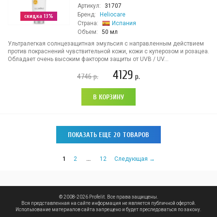
Артикул:
31707
Бренд:
Heliocare
скидка 13%
Страна:
Испания
Объем:
50 мл
Ультралегкая солнцезащитная эмульсия с направленным действием
против покраснений чувствительной кожи, кожи с куперозом и розацеа.
Обладает очень высоким фактором защиты от UVB / UV...
4129
4746
р.
р.
В КОРЗИНУ
ПОКАЗАТЬ ЕЩЕ 20 ТОВАРОВ
1
2
…
12
Следующая →
© 2008-2026 Profelit. Все права защищены.
Вся представленная на сайте информация не является публичной офертой.
Использование материалов сайта запрещено и будет преследоваться по закону.