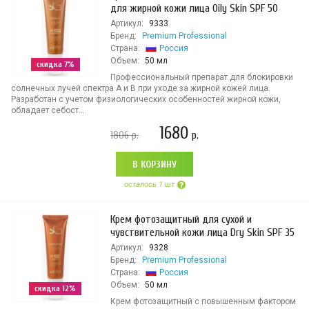
для жирной кожи лица Оily Skin SPF 50
Артикул:
9333
Бренд:
Premium Professional
Страна:
Россия
Объем:
50 мл
скидка 7%
Профессиональный препарат для блокировки
солнечных лучей спектра А и В при уходе за жирной кожей лица.
Разработан с учетом физиологических особенностей жирной кожи,
обладает себост...
1680
1806
р.
р.
В КОРЗИНУ
осталось 1 шт
Крем фотозащитный для сухой и
чувствительной кожи лица Dry Skin SPF 35
Артикул:
9328
Бренд:
Premium Professional
Страна:
Россия
Объем:
50 мл
скидка 12%
Крем фотозащитный с повышенным фактором