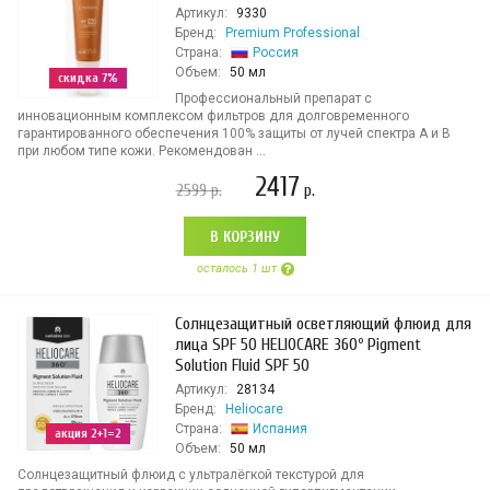
Артикул:
9330
Бренд:
Premium Professional
Страна:
Россия
Объем:
50 мл
скидка 7%
Профессиональный препарат с
инновационным комплексом фильтров для долговременного
гарантированного обеспечения 100% защиты от лучей спектра А и В
при любом типе кожи. Рекомендован ...
2417
2599
р.
р.
В КОРЗИНУ
осталось 1 шт
Солнцезащитный осветляющий флюид для
лица SPF 50 HELIOCARE 360º Pigment
Solution Fluid SPF 50
Артикул:
28134
Бренд:
Heliocare
Страна:
Испания
акция 2+1=2
Объем:
50 мл
Солнцезащитный флюид с ультралёгкой текстурой для