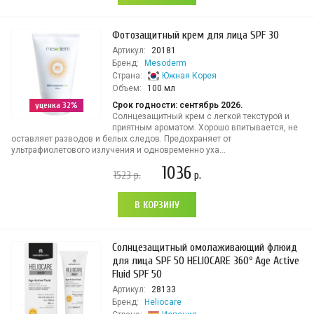
Фотозащитный крем для лица SPF 30
Артикул:
20181
Бренд:
Mesoderm
Страна:
Южная Корея
Объем:
100 мл
уценка 32%
Срок годности: сентябрь 2026.
Солнцезащитный крем с легкой текстурой и
приятным ароматом. Хорошо впитывается, не
оставляет разводов и белых следов. Предохраняет от
ультрафиолетового излучения и одновременно уха...
1036
1523
р.
р.
В КОРЗИНУ
Солнцезащитный омолаживающий флюид
для лица SPF 50 HELIOCARE 360º Age Active
Fluid SPF 50
Артикул:
28133
Бренд:
Heliocare