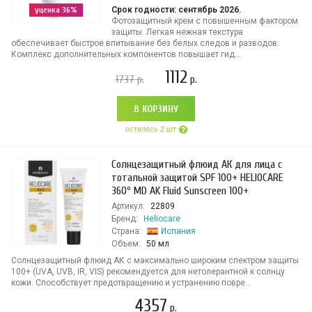
уценка 36%
Срок годности: сентябрь 2026.
Фотозащитный крем с повышенным фактором
защиты. Легкая нежная текстура
обеспечивает быстрое впитывание без белых следов и разводов.
Комплекс дополнительных компонентов повышает гид...
1112
1737
р.
р.
В КОРЗИНУ
осталось 2 шт
Солнцезащитный флюид АК для лица с
тотальной защитой SPF 100+ HELIOCARE
360º MD AK Fluid Sunscreen 100+
Артикул:
22809
Бренд:
Heliocare
Страна:
Испания
Объем:
50 мл
Солнцезащитный флюид АК с максимально широким спектром защиты
100+ (UVA, UVB, IR, VIS) рекомендуется для нетолерантной к солнцу
кожи. Способствует предотвращению и устранению повре...
4357
р.