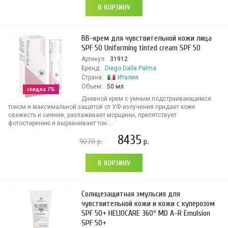
В КОРЗИНУ
ВВ-крем для чувствительной кожи лица
SPF 50 Uniforming tinted cream SPF 50
Артикул:
31912
Бренд:
Diego Dalla Palma
Страна:
Италия
Объем:
50 мл
скидка 7%
Дневной крем с умным подстраивающимся
тоном и максимальной защитой от УФ излучения придает коже
свежесть и сияние, разлаживает морщины, препятствует
фотостарению и выравнивает тон ...
8435
9070
р.
р.
В КОРЗИНУ
Солнцезащитная эмульсия для
чувствительной кожи и кожи c куперозом
SPF 50+ HELIOCARE 360º MD A-R Emulsion
SPF 50+