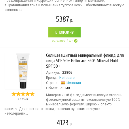
предотвращения и коррекции солнечной гиперпигментации,
выравнивания тона и повышения тургора кожи. Обеспечивает высокую
степень за...
5387
р.
В КОРЗИНУ
осталось 1 шт
Солнцезащитный минеральный флюид для
лица SPF 50+ Heliocare 360º Mineral Fluid
SPF 50+
Артикул:
22806
Бренд:
Heliocare
Страна:
Испания
Объем:
50 мл
Минеральный флюид имеет высокую степень
1 отзыв
фотоиммунной защиты, эксклюзивную 100%
минеральную формулу, широкий спектр
защиты. Для всех типов кожи, включая чувствительную и
нетолерантн...
4123
р.