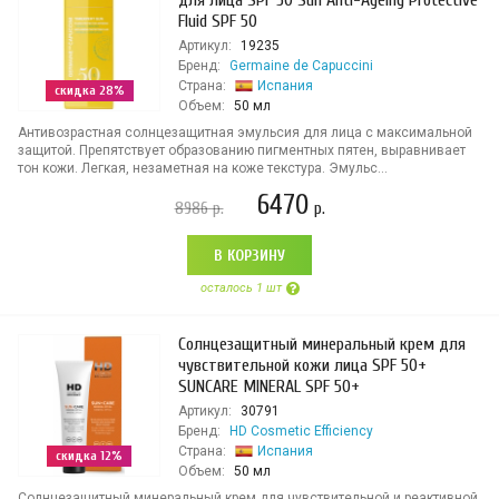
для лица SPF 50 Sun Anti-Ageing Protective
Fluid SPF 50
Артикул:
19235
Бренд:
Germaine de Capuccini
Страна:
Испания
скидка 28%
Объем:
50 мл
Антивозрастная солнцезащитная эмульсия для лица с максимальной
защитой. Препятствует образованию пигментных пятен, выравнивает
тон кожи. Легкая, незаметная на коже текстура. Эмульс...
6470
8986
р.
р.
В КОРЗИНУ
осталось 1 шт
Солнцезащитный минеральный крем для
чувствительной кожи лица SPF 50+
SUNCARE MINERAL SPF 50+
Артикул:
30791
Бренд:
HD Cosmetic Efficiency
Страна:
Испания
скидка 12%
Объем:
50 мл
Солнцезащитный минеральный крем для чувствительной и реактивной