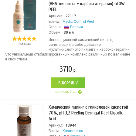
(AHA-кислоты + карбокситерапия) GLOW
PEEL
Артикул:
27117
Бренд:
Medic Control Peel
Страна:
Россия
Объем:
30 мл
Инновационный химический пилинг,
3 отзыва
сочетающий в себе действие
мультикислотного пилинга и карбокситерапии.
Это уникальный стабилизированный комплекс различных по величине
и свойствам ...
3710
р.
В КОРЗИНУ
осталось 2 шт
Химический пилинг с гликолевой кислотой
70%, pH 3,2 Peeling Dermyal Peel Glycolic
Acid
Артикул:
13944
Бренд:
Kosmoteros