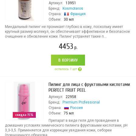
Артикул:
13951
Бренд:
Kosmoteros
Страна:
Франция
Объем:
30 мл
Миндальный пилинг не проникает глубоко в кожу, поскольку имеет
крупный размер молекул, он обеспечивает эффективное и безопасное
очищение и обновление кожи. Пилинг устраняет такие п...
4453
р.
В КОРЗИНУ
осталось 1 шт
Пилинг для лица с фруктовыми кислотами
PERFECT FRUIT PEEL
Артикул:
22958
Бренд:
Premium Professional
Страна:
Россия
Объем:
75 мл
скидка 15%
Препарат в виде геля для проведения в
домашних условиях химического пилинга фруктовыми кислотами, pH
3,3-3,5. Применяется для коррекции увядания кожи, себореи
(повышенного образова...