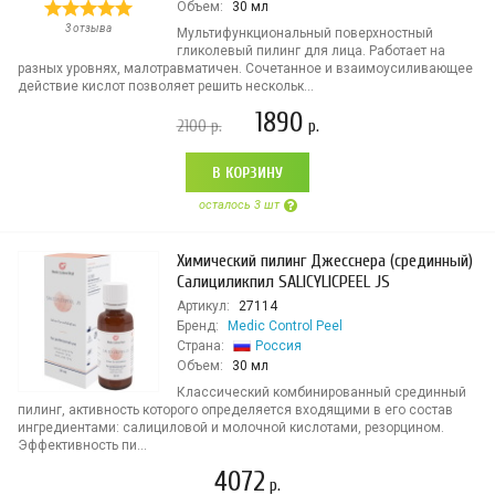
Объем:
30 мл
3 отзыва
Мультифункциональный поверхностный
гликолевый пилинг для лица. Работает на
разных уровнях, малотравматичен. Сочетанное и взаимоусиливающее
действие кислот позволяет решить нескольк...
1890
2100
р.
р.
В КОРЗИНУ
осталось 3 шт
Химический пилинг Джесснера (срединный)
Салициликпил SALICYLICPEEL JS
Артикул:
27114
Бренд:
Medic Control Peel
Страна:
Россия
Объем:
30 мл
Классический комбинированный срединный
пилинг, активность которого определяется входящими в его состав
ингредиентами: салициловой и молочной кислотами, резорцином.
Эффективность пи...
4072
р.