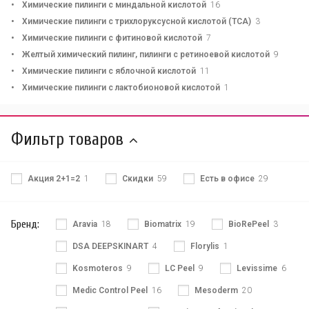
Химические пилинги с миндальной кислотой
16
Химические пилинги с трихлоруксусной кислотой (TCA)
3
Химические пилинги с фитиновой кислотой
7
Желтый химический пилинг, пилинги с ретиноевой кислотой
9
Химические пилинги с яблочной кислотой
11
Химические пилинги с лактобионовой кислотой
1
Фильтр товаров
Акция 2+1=2
1
Скидки
59
Есть в офисе
29
Бренд:
Aravia
18
Biomatrix
19
BioRePeel
3
DSA DEEPSKINART
4
Florylis
1
Kosmoteros
9
LC Peel
9
Levissime
6
Medic Control Peel
16
Mesoderm
20