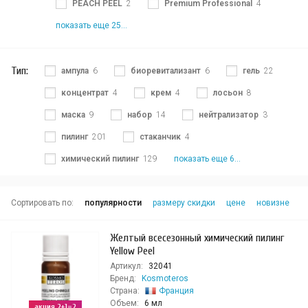
PEACH PEEL
2
Premium Professional
4
показать еще 25...
Тип:
ампула
6
биоревитализант
6
гель
22
концентрат
4
крем
4
лосьон
8
маска
9
набор
14
нейтрализатор
3
пилинг
201
стаканчик
4
химический пилинг
129
показать еще 6...
Сортировать по:
популярности
размеру скидки
цене
новизне
Желтый всесезонный химический пилинг
Yellow Peel
Артикул:
32041
Бренд:
Kosmoteros
Страна:
Франция
Объем:
6 мл
акция 2+1=2