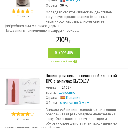
Страна:
Франция
Объем:
30 мл
Обладает кератолитическим действием,
3 отзыва
регулирует пролиферацию базальных
кератиноцитов, стимулирует синтез
фибробластами матрикса дермы.
Показания к применению: нехирургическое...
2109
р.
В КОРЗИНУ
осталось 2 шт
Пилинг для лица с гликолевой кислотой
10% в ампулах GLYCOLEV
Артикул:
21084
Бренд:
Levissime
Страна:
Испания
Объем:
6 ампул по 3 мл
Гликолевый пилинг гелевой консистенции
обеспечивает равномерное нанесение на
кожу. Оказывает отшелушивающее и
2 отзыва
обновляющее действие, антиоксидантную