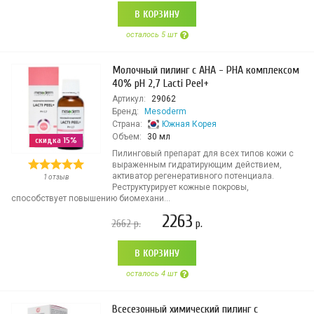
В КОРЗИНУ
осталось 5 шт
Молочный пилинг с АНА - РНА комплексом
40% рН 2,7 Lacti Peel+
Артикул:
29062
Бренд:
Mesoderm
Страна:
Южная Корея
Объем:
30 мл
скидка 15%
Пилинговый препарат для всех типов кожи с
выраженным гидратирующим действием,
активатор регенеративного потенциала.
1 отзыв
Реструктурирует кожные покровы,
способствует повышению биомехани...
2263
2662
р.
р.
В КОРЗИНУ
осталось 4 шт
Всесезонный химический пилинг с