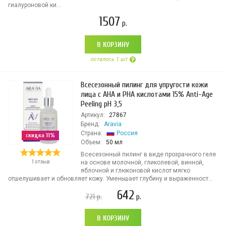
гиалуроновой ки...
1507
р.
В КОРЗИНУ
осталось 1 шт
Всесезонный пилинг для упругости кожи
лица с AHA и PHA кислотами 15% Anti-Age
Peeling pH 3,5
Артикул:
27867
Бренд:
Aravia
Страна:
Россия
скидка 11%
Объем:
50 мл
Всесезонный пилинг в виде прозрачного геля
1 отзыв
на основе молочной, гликолевой, винной,
яблочной и глюконовой кислот мягко
отшелушивает и обновляет кожу. Уменьшает глубину и выраженност...
642
721
р.
р.
В КОРЗИНУ