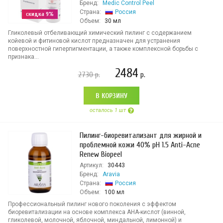
Бренд:
Medic Control Peel
Страна:
Россия
скидка 9%
Объем:
30 мл
Гликолевый отбеливающий химический пилинг с содержанием
койевой и фитиновой кислот предназначен для устранения
поверхностной гиперпигментации, а также комплексной борьбы с
признака...
2484
2730
р.
р.
В КОРЗИНУ
осталось 1 шт
Пилинг-биоревитализант для жирной и
проблемной кожи 40% pH 1.5 Anti-Acne
Renew Biopeel
Артикул:
30443
Бренд:
Aravia
Страна:
Россия
Объем:
100 мл
Профессиональный пилинг нового поколения с эффектом
биоревитализации на основе комплекса АНА-кислот (винной,
гликолевой, молочной, яблочной, миндальной, лимонной) и