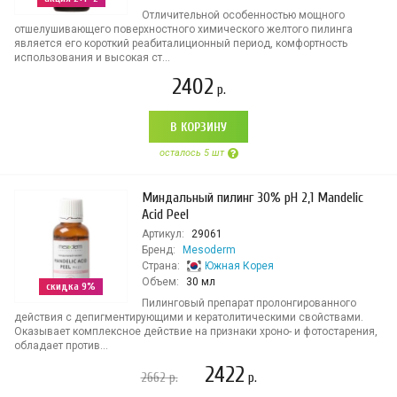
Отличительной особенностью мощного
отшелушивающего поверхностного химического желтого пилинга
является его короткий реабиталиционный период, комфортность
использования и высокая ст...
2402
р.
В КОРЗИНУ
осталось 5 шт
Миндальный пилинг 30% pH 2,1 Mandelic
Acid Peel
Артикул:
29061
Бренд:
Mesoderm
Страна:
Южная Корея
Объем:
30 мл
скидка 9%
Пилинговый препарат пролонгированного
действия с депигментирующими и кератолитическими свойствами.
Оказывает комплексное действие на признаки хроно- и фотостарения,
обладает против...
2422
2662
р.
р.