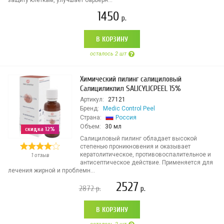
защиту клеткам, улучшает барьерн...
1450
р.
В КОРЗИНУ
осталось 2 шт
Химический пилинг салициловый
Салициликпил SALICYLICPEEL 15%
Артикул:
27121
Бренд:
Medic Control Peel
Страна:
Россия
Объем:
30 мл
скидка 12%
Салициловый пилинг обладает высокой
степенью проникновения и оказывает
кератолитическое, противовоспалительное и
1 отзыв
антисептическое действие. Применяется для
лечения жирной и проблемн...
2527
2872
р.
р.
В КОРЗИНУ