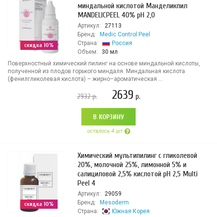
миндальной кислотой Манделикпил
MANDELICPEEL 40% pH 2,0
Артикул:
27113
Бренд:
Medic Control Peel
Страна:
Россия
скидка 10%
Объем:
30 мл
Поверхностный химический пилинг на основе миндальной кислоты,
полученной из плодов горького миндаля. Миндальная кислота
(фенилгликолевая кислота) – жирно–ароматическая ...
2639
2932
р.
р.
В КОРЗИНУ
осталось 4 шт
Химический мультипилинг с гликолевой
20%, молочной 25%, лимонной 5% и
салициловой 2,5% кислотой pH 2,5 Multi
Peel 4
Артикул:
29059
Бренд:
Mesoderm
скидка 10%
Страна:
Южная Корея