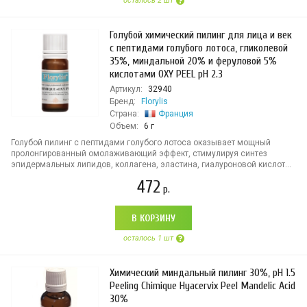
осталось 2 шт
Голубой химический пилинг для лица и век
с пептидами голубого лотоса, гликолевой
35%, миндальной 20% и феруловой 5%
кислотами OXY PEEL pH 2.3
Артикул:
32940
Бренд:
Florylis
Страна:
Франция
Объем:
6 г
Голубой пилинг с пептидами голубого лотоса оказывает мощный
пролонгированный омолаживающий эффект, стимулируя синтез
эпидермальных липидов, коллагена, эластина, гиалуроновой кислот...
472
р.
В КОРЗИНУ
осталось 1 шт
Химический миндальный пилинг 30%, pH 1.5
Peeling Chimique Hyacervix Peel Mandelic Acid
30%