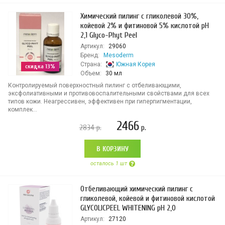
Химический пилинг с гликолевой 30%,
койевой 2% и фитиновой 5% кислотой pH
2,1 Glyco-Phyt Peel
Артикул:
29060
Бренд:
Mesoderm
Страна:
Южная Корея
скидка 13%
Объем:
30 мл
Контролируемый поверхностный пилинг с отбеливающими,
эксфолиативными и противовоспалительными свойствами для всех
типов кожи. Неагрессивен, эффективен при гиперпигментации,
комплек...
2466
2834
р.
р.
В КОРЗИНУ
осталось 1 шт
Отбеливающий химический пилинг с
гликолевой, койевой и фитиновой кислотой
GLYCOLICPEEL WHITENING рН 2,0
Артикул:
27120