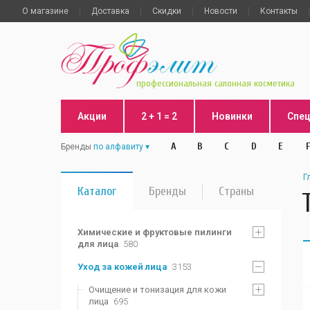
О магазине
Доставка
Скидки
Новости
Контакты
профессиональная салонная косметика
Акции
2 + 1 = 2
Новинки
Спе
A
B
C
D
E
F
Бренды
по алфавиту
Г
Каталог
Бренды
Страны
Химические и фруктовые пилинги
для лица
580
Уход за кожей лица
3153
Очищение и тонизация для кожи
лица
695