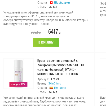
Страна:
Швейцария
Эффе
Объем:
30 мл
мгн
ант
Уникальный, многофункциональный увлажняющий
кушо
тонирующий крем с SPF 15, который защищает и
совершенствует кожу, имеет универсальный оттенок, который
адаптируется к тону кожи - для кр...
6417
7052
р.
р.
В КОРЗИНУ
Крем гидро-питательный с
тонирующим эффектом SPF-30
(светло-бежевый) HYDRO-
NOURISHING FACIAL 30 COLOR
Артикул:
17673
Бренд:
SkinClinic
скидка 16%
Страна:
Испания
Объем:
50 мл
Увлажняющий и питательный крем для лица придает коже
Иде
здоровый и сияющий вид. Глубоко увлажняет и питает кожу,
для
восстанавливает гидро-липидную мантию, повышает
про