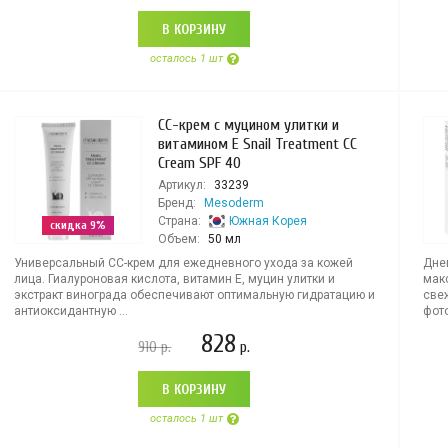
В КОРЗИНУ
осталось 1 шт
СС-крем с муцином улитки и
витамином Е Snail Treatment CC
Cream SPF 40
Артикул:
33239
Бренд:
Mesoderm
Страна:
Южная Корея
скидка 9%
Объем:
50 мл
Универсальный СС-крем для ежедневного ухода за кожей
Дне
лица. Гиалуроновая кислота, витамин Е, муцин улитки и
мак
экстракт винограда обеспечивают оптимальную гидратацию и
све
антиоксидантную ...
фото
828
910
р.
р.
В КОРЗИНУ
осталось 1 шт