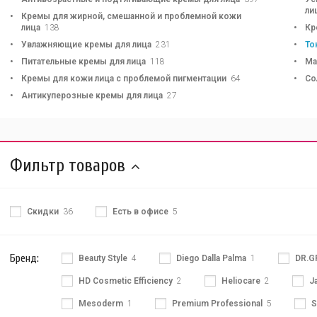
ли
Кремы для жирной, смешанной и проблемной кожи
лица
138
Кр
Увлажняющие кремы для лица
231
То
Питательные кремы для лица
118
Ма
Кремы для кожи лица с проблемой пигментации
64
Со
Антикуперозные кремы для лица
27
Фильтр товаров
Скидки
36
Есть в офисе
5
Бренд:
Beauty Style
4
Diego Dalla Palma
1
DR.G
HD Cosmetic Efficiency
2
Heliocare
2
J
Mesoderm
1
Premium Professional
5
S