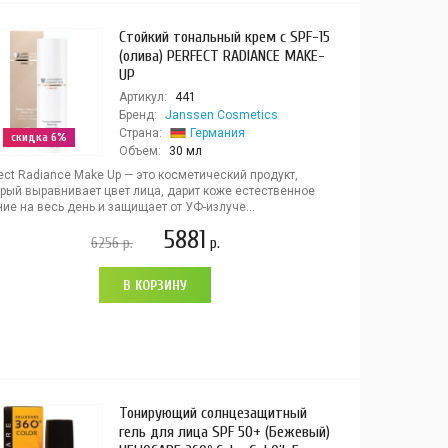
Стойкий тональный крем с SPF-15
(олива) PERFECT RADIANCE MAKE-
UP
Артикул:
441
Бренд:
Janssen Cosmetics
Страна:
Германия
скидка 6%
Объем:
30 мл
ect Radiance Make Up — это косметический продукт,
орый выравнивает цвет лица, дарит коже естественное
ие на весь день и защищает от УФ-излуче...
5881
6256
р.
р.
В КОРЗИНУ
Тонирующий солнцезащитный
гель для лица SPF 50+ (Бежевый)