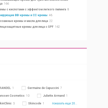
ца
166
емы с кислотами с эффектом легкого пилинга
8
нирующие BB-кремы и CC-кремы
46
ссажные кремы и масла для лица
22
лнцезащитные кремы для лица с SPF
162
RANDEL
1
Germaine de Capuccini
7
anssen Cosmetics
10
Juliette Armand
1
kinClinic
3
Skincode
1
показать еще 20...