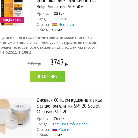
HELIOCARE 360º Color Gel Oil-Free
Beige Sunscreen SPF 50+
Артикул:
22807
Бренд:
Heliocare
скидка 14%
Страна:
Испания
Объем:
50 мл
ирующий солнцезащитный гель с высокой степенью
ты кожи лица. Легкая текстура и натуральный пигмент
воляют гелю слиться с кожей лица с эффектом второй
. Подходит для д...
3747
4357
р.
р.
В КОРЗИНУ
Дневной CC-крем кушон для лица
с секретом улитки SPF 20 Secret
CC Cream SPF 20
Артикул:
26647
Бренд:
Premium Professional
Страна:
Россия
Объем:
15 мл