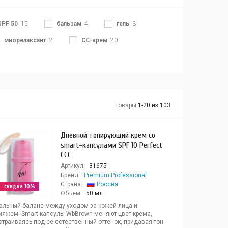
SPF 50
15
бальзам
4
гель
3
миорелаксант
2
СС-крем
20
товары
1-20 из 103
Дневной тонирующий крем со
smart-капсулами SPF 10 Perfect
CCC
Артикул:
31675
Бренд:
Premium Professional
Страна:
Россия
скидка 10%
Объем:
50 мл
альный баланс между уходом за кожей лица и
ияжем. Smart-капсулы WbBrown меняют цвет крема,
страиваясь под ее естественный оттенок, придавая тон