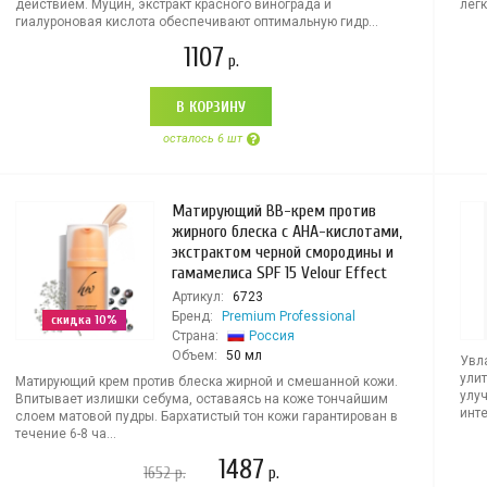
действием. Муцин, экстракт красного винограда и
легк
гиалуроновая кислота обеспечивают оптимальную гидр...
1107
р.
В КОРЗИНУ
осталось 6 шт
Матирующий BB-крем против
жирного блеска с AHA-кислотами,
экстрактом черной смородины и
гамамелиса SPF 15 Velour Effect
Артикул:
6723
Бренд:
Premium Professional
скидка 10%
Страна:
Россия
Объем:
50 мл
Увл
ули
Матирующий крем против блеска жирной и смешанной кожи.
улуч
Впитывает излишки себума, оставаясь на коже тончайшим
инте
слоем матовой пудры. Бархатистый тон кожи гарантирован в
течение 6-8 ча...
1487
1652
р.
р.