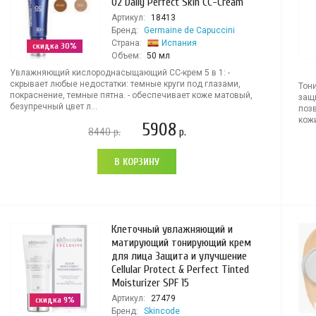
O2 Daily Perfect Skin CC-Cream
Артикул:
18413
Бренд:
Germaine de Capuccini
Страна:
Испания
скидка 30%
Объем:
50 мл
Увлажняющий кислороднасыщающий СС-крем 5 в 1: -
скрывает любые недостатки: темные круги под глазами,
Тон
покраснение, темные пятна. - обеспечивает коже матовый,
защи
безупречный цвет л...
поз
кожи
5908
8440
р.
р.
В КОРЗИНУ
Клеточный увлажняющий и
матирующий тонирующий крем
для лица Защита и улучшение
Cellular Protect & Perfect Tinted
Moisturizer SPF 15
Артикул:
27479
скидка 9%
Бренд:
Skincode