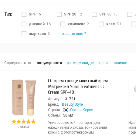
Тип:
SPF 15
11
SPF 20
12
SPF 30
15
дневной
16
комплекс
2
крем
91
эмульсия
3
показать еще 7...
Сортировать по:
популярности
размеру скидки
цене
новизне
СС-крем солнцезащитный крем
Матриксил Snail Treatment CC
Cream SPF-40
Артикул:
31721
Бренд:
Beauty Style
Страна:
Южная Корея
Объем:
50 мл
Универсальный препарат для
Иде
1 отзыв
ежедневного ухода, тонирования
мак
кожи с фотопротекторным
под