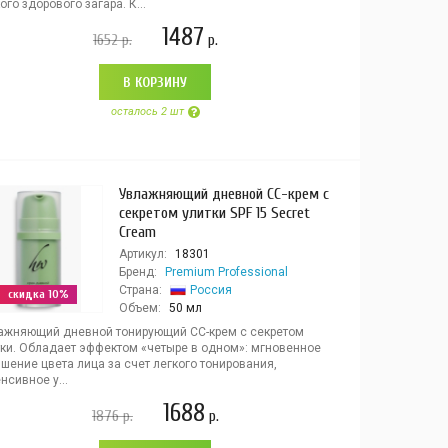
ого здорового загара. К...
1487
1652
р.
р.
В КОРЗИНУ
осталось 2 шт
Увлажняющий дневной СС-крем с
секретом улитки SPF 15 Secret
Cream
Артикул:
18301
Бренд:
Premium Professional
Страна:
Россия
скидка 10%
Объем:
50 мл
ажняющий дневной тонирующий CC-крем c секретом
тки. Обладает эффектом «четыре в одном»: мгновенное
шение цвета лица за счет легкого тонирования,
нсивное у...
1688
1876
р.
р.