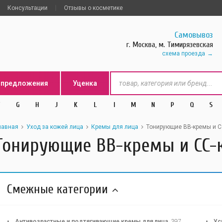
Консультации
Отзывы о косметике
Самовывоз
г. Москва, м. Тимирязевская
схема проезда
цпредложения
Уценка
G
H
J
K
L
l
M
N
P
Q
S
лавная
Уход за кожей лица
Кремы для лица
Тонирующие BB-кремы и 
Тонирующие BB-кремы и CC
Смежные категории
Антивозрастные и подтягивающие кремы для лица
397
Ус