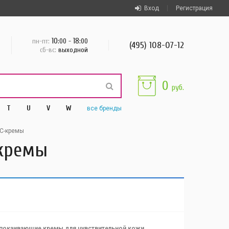
Вход
Регистрация
10
18
пн-пт:
:00 -
:00
(495) 108-07-12
сб-вс:
выходной
0
руб.
T
U
V
W
все
бренды
CC-кремы
-кремы
покаивающие кремы для чувствительной кожи