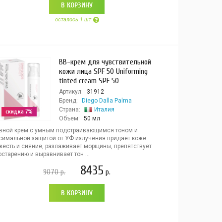
В КОРЗИНУ
осталось 1 шт
ВВ-крем для чувствительной
кожи лица SPF 50 Uniforming
tinted cream SPF 50
Артикул:
31912
Бренд:
Diego Dalla Palma
Страна:
Италия
скидка 7%
Объем:
50 мл
вной крем с умным подстраивающимся тоном и
симальной защитой от УФ излучения придает коже
жесть и сияние, разлаживает морщины, препятствует
старению и выравнивает тон ...
8435
9070
р.
р.
В КОРЗИНУ