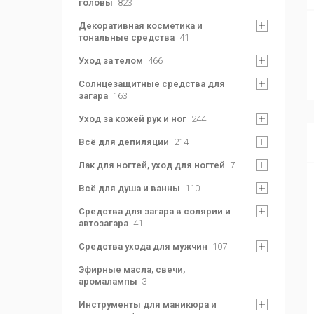
головы
823
Декоративная косметика и
тональные средства
41
Уход за телом
466
Солнцезащитные средства для
загара
163
Уход за кожей рук и ног
244
Всё для депиляции
214
Лак для ногтей, уход для ногтей
7
Всё для душа и ванны
110
Средства для загара в солярии и
автозагара
41
Средства ухода для мужчин
107
Эфирные масла, свечи,
аромалампы
3
Инструменты для маникюра и