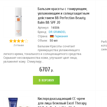
Бальзам красоты с тонирующим,
увлажняющим и солнцезащитным
действием ВВ Perfection Beauty
Balm BB SPF 20
Артикул:
16506
Бренд:
DR.GRANDEL
Страна:
Германия
Объем:
50 мл
Perf
2 отзыва
кот
Бальзам Красоты сочетает
сиян
преимущества увлажняющего
легкого крема, тонального и солнцезащитного средства.
Скрывает несовершенства кожи, улучшает цвет лица,
увлажняет кожу. Стимулиру...
6707
р.
В КОРЗИНУ
Кислороднасыщающий СС-крем
для лица бежевый Excel Therapy