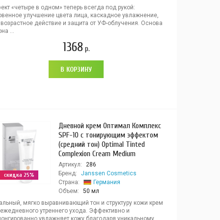
кт «четыре в одном» теперь всегда под рукой:
овенное улучшение цвета лица, каскадное увлажнение,
ивозрастное действие и защита от УФ-облучения. Основа
на ...
1368
р.
В КОРЗИНУ
Дневной крем Оптимал Комплекс
SPF-10 с тонирующим эффектом
(средний тон) Optimal Tinted
Complexion Cream Medium
Артикул:
286
Бренд:
Janssen Cosmetics
скидка 25%
Страна:
Германия
Объем:
50 мл
альный, мягко выравнивающий тон и структуру кожи крем
 ежедневного утреннего ухода. Эффективно и
лонгированно увлажняет кожу благодаря уникальному