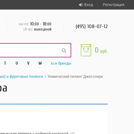
Вход
Регистрация
10
18
пн-пт:
:00 -
:00
(495) 108-07-12
сб-вс:
выходной
0
руб.
T
U
V
W
все
бренды
ые) и фруктовые пилинги
Химический пилинг Джесснера
ра
мические пилинги с койевой кислотой
10