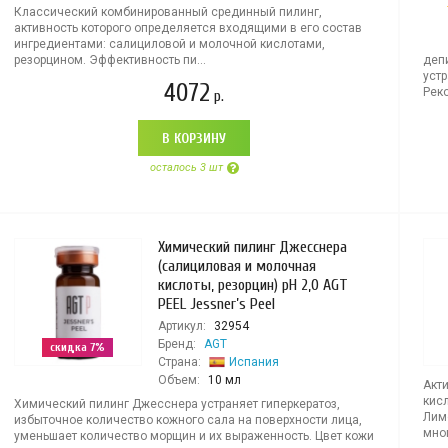
Классический комбинированный срединный пилинг,
активность которого определяется входящими в его состав
ингредиентами: салициловой и молочной кислотами,
резорцином. Эффективность пи...
деп
уст
4072
Реко
р.
В КОРЗИНУ
осталось 3 шт
Химический пилинг Джесснера
(салициловая и молочная
кислоты, резорцин) рН 2,0 AGT
PEEL Jessner’s Peel
Артикул:
32954
Бренд:
AGT
скидка 7%
Страна:
Испания
Объем:
10 мл
Акти
кисл
Химический пилинг Джесснера устраняет гиперкератоз,
Лимо
избыточное количество кожного сала на поверхности лица,
мно
уменьшает количество морщин и их выраженность. Цвет кожи