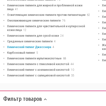
Химические пилинги для жирной и проблемной кожи
Хи
лица
41
Хи
Осветляющие химические пилинги против пигментации
62
Хи
Омолаживающие химические пилинги
76
Хи
Химические пилинги для чувствительной и куперозной
Хи
кожи лица
12
Хи
Химические пилинги для сухой кожи
24
Хи
Срединные химические пилинги
4
Же
Химический пилинг Джесснера
4
ки
Карбоновый пилинг
5
Хи
Химические пилинги мультикислотные
68
Хи
Химические пилинги с гликолевой кислотой
44
Химический пилинг с азелаиновой кислотой
10
Химический пилинг с салициловой кислотой
35
Фильтр товаров