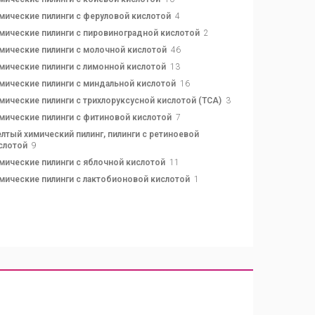
мические пилинги с феруловой кислотой
4
мические пилинги с пировиноградной кислотой
2
мические пилинги с молочной кислотой
46
мические пилинги с лимонной кислотой
13
мические пилинги с миндальной кислотой
16
мические пилинги с трихлоруксусной кислотой (TCA)
3
мические пилинги с фитиновой кислотой
7
лтый химический пилинг, пилинги с ретиноевой
слотой
9
мические пилинги с яблочной кислотой
11
мические пилинги с лактобионовой кислотой
1