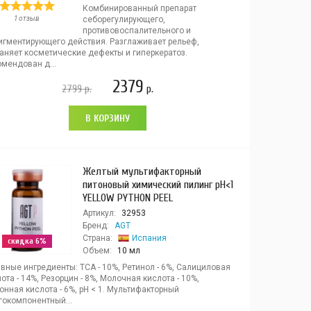
Комбинированный препарат
1 отзыв
себорегулирующего,
противовоспалительного и
игментирующего действия. Разглаживает рельеф,
раняет косметические дефекты и гиперкератоз.
мендован д...
2379
2799
р.
р.
В КОРЗИНУ
Желтый мультифакторный
питоновый химический пилинг pH<1
YELLOW PYTHON PEEL
Артикул:
32953
Бренд:
AGT
Страна:
Испания
скидка 6%
Объем:
10 мл
вные ингредиенты: ТСА - 10%, Ретинол - 6%, Салициловая
ота - 14%, Резорцин - 8%, Молочная кислота - 10%,
нная кислота - 6%, pH < 1. Мультифакторный
гокомпонентный...