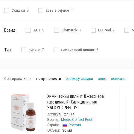
Скидки
3
Есть в офисе
1
Бренд:
AGT
2
Biomatrix
1
LC Peel
2
M
Тип:
пилинг
7
химический пилинг
6
Сортировать по:
популярности
размеру скидки
цене
новизне
Химический пилинг Джесснера
(срединный) Салициликпил
SALICYLICPEEL JS
Артикул:
27114
Бренд:
Medic Control Peel
Страна:
Россия
Объем:
30 мл