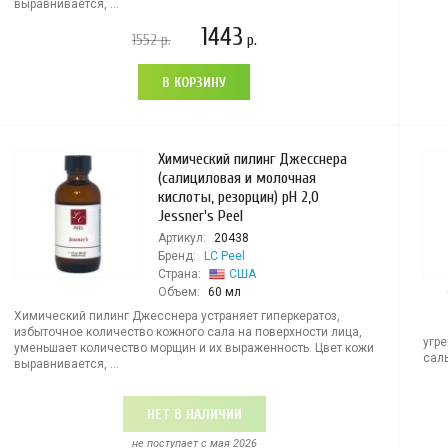
выравнивается, ...
1443
1552
р.
р.
В КОРЗИНУ
Химический пилинг Джесснера
(салициловая и молочная
кислоты, резорцин) рН 2,0
Jessner's Peel
Артикул:
20438
Бренд:
LC Peel
Страна:
США
Объем:
60 мл
Химический пилинг Джесснера устраняет гиперкератоз,
избыточное количество кожного сала на поверхности лица,
угр
уменьшает количество морщин и их выраженность. Цвет кожи
саль
выравнивается, ...
НЕТ В НАЛИЧИИ
не поступает c мая 2026