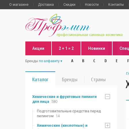
О магазине
Доставка
Скидки
Новости
Контакты
профессиональная салонная косметика
Акции
2 + 1 = 2
Новинки
Спе
A
B
C
D
E
F
Бренды
по алфавиту
Г
Каталог
Бренды
Страны
Химические и фруктовые пилинги
для лица
580
Подготовительные средства перед
пилингом
14
Химические (кислотные) и