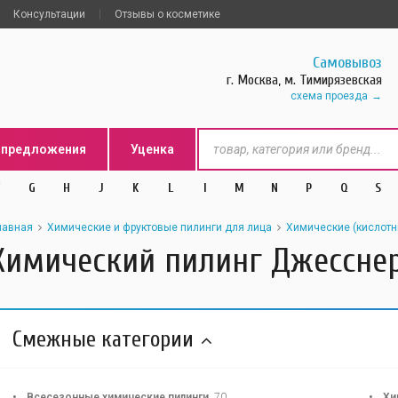
Консультации
Отзывы о косметике
Самовывоз
г. Москва, м. Тимирязевская
схема проезда
цпредложения
Уценка
G
H
J
K
L
l
M
N
P
Q
S
лавная
Химические и фруктовые пилинги для лица
Химические (кислотн
Химический пилинг Джессне
Смежные категории
Всесезонные химические пилинги
70
Хи