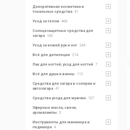
Декоративная косметика и
тональные средства
41
Уход за телом
466
Солнцезащитные средства для
загара
163
Уход за кожей рук и ног
244
Всё для депиляции
214
Лак для ногтей, уход для ногтей
7
Всё для душа и ванны
110
Средства для загара в солярии и
автозагара
41
Средства ухода для мужчин
107
Эфирные масла, свечи,
аромалампы
3
Инструменты для маникюра и
педикюра
4