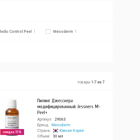
edic Control Peel
1
Mesoderm
1
товары
1-7 из 7
Пилинг Джесснера
модифицированный Jessners M-
Peel+
Артикул:
29063
Бренд:
Mesoderm
Страна:
Южная Корея
скидка 15%
Объем:
30 мл