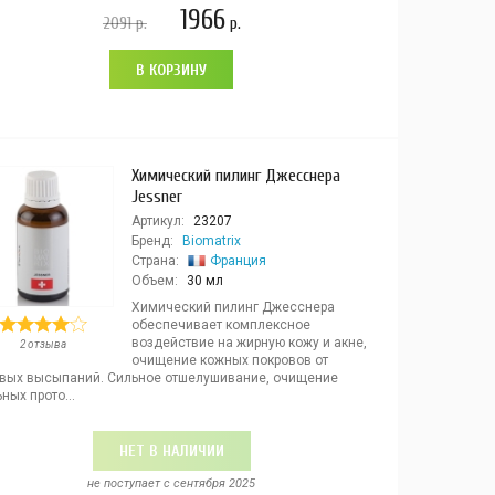
1966
2091
р.
р.
В КОРЗИНУ
Химический пилинг Джесснера
Jessner
Артикул:
23207
Бренд:
Biomatrix
Страна:
Франция
Объем:
30 мл
Химический пилинг Джесснера
обеспечивает комплексное
воздействие на жирную кожу и акне,
2 отзыва
очищение кожных покровов от
евых высыпаний. Сильное отшелушивание, очищение
ных прото...
НЕТ В НАЛИЧИИ
не поступает c сентября 2025