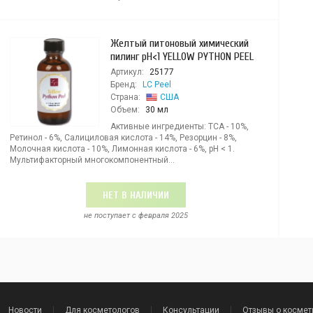
Желтый питоновый химический
пилинг pH<1 YELLOW PYTHON PEEL
Артикул:
25177
Бренд:
LC Peel
Страна:
США
Объем:
30 мл
Активные ингредиенты: ТСА - 10%,
Ретинол - 6%, Салициловая кислота - 14%, Резорцин - 8%,
Молочная кислота - 10%, Лимонная кислота - 6%, pH < 1.
Мультифакторный многокомпонентный...
НЕТ В НАЛИЧИИ
не поступает c февраля 2025
Новости
Для косметологов
Консультации
Отзывы о космет