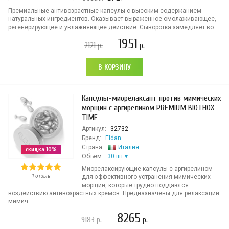
Премиальные антивозрастные капсулы с высоким содержанием
натуральных ингредиентов. Оказывает выраженное омолаживающее,
регенерирующее и увлажняющее действие. Сыворотка замедляет во...
1951
2121
р.
р.
В КОРЗИНУ
Капсулы-миорелаксант против мимических
морщин с аргирелином PREMIUM BIOTHOX
TIME
Артикул:
32732
Бренд:
Eldan
Страна:
Италия
скидка 10%
Объем:
30 шт
Миорелаксирующие капсулы с аргирелином
1 отзыв
для эффективного устранения мимических
морщин, которые трудно поддаются
воздействию антивозрастных кремов. Предназначены для релаксации
мимич...
8265
9183
р.
р.