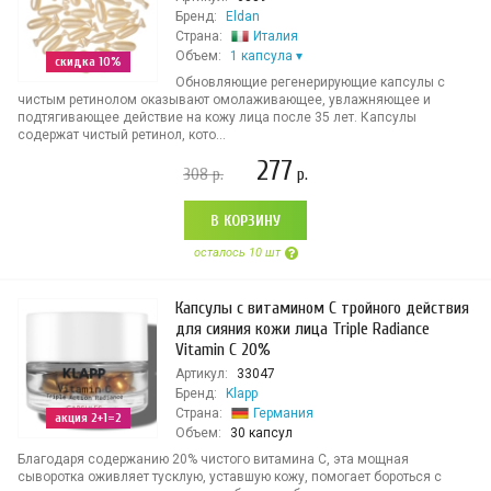
Бренд:
Eldan
Страна:
Италия
Объем:
1 капсула
скидка 10%
Обновляющие регенерирующие капсулы с
чистым ретинолом оказывают омолаживающее, увлажняющее и
подтягивающее действие на кожу лица после 35 лет. Капсулы
содержат чистый ретинол, кото...
277
308
р.
р.
В КОРЗИНУ
осталось 10 шт
Капсулы с витамином С тройного действия
для сияния кожи лица Triple Radiance
Vitamin C 20%
Артикул:
33047
Бренд:
Klapp
Страна:
Германия
акция 2+1=2
Объем:
30 капсул
Благодаря содержанию 20% чистого витамина С, эта мощная
сыворотка оживляет тусклую, уставшую кожу, помогает бороться с