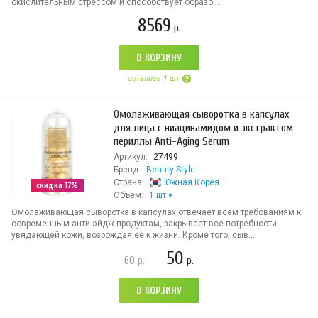
окислительным стрессом и способствует образо...
8569
р.
В КОРЗИНУ
осталось 1 шт
Омолаживающая сыворотка в капсулах
для лица с ниацинамидом и экстрактом
периллы Anti-Aging Serum
Артикул:
27499
Бренд:
Beauty Style
Страна:
Южная Корея
скидка 17%
Объем:
1 шт
Омолаживающая сыворотка в капсулах отвечает всем требованиям к
современным анти-эйдж продуктам, закрывает все потребности
увядающей кожи, возрождая ее к жизни. Кроме того, сыв...
50
60
р.
р.
В КОРЗИНУ