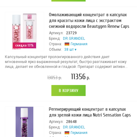
Омолаживающий концентрат в капсулах
для красоты кожи лица с экстрактом
снежной водоросли Beautygen Renew Caps
Артикул:
23729
Бренд:
DR.GRANDEL
Страна:
Германия
скидка 13%
Объем:
38 шт
Капсульный концентрат пролонгированного действия дает
мгновенный ярко выраженный результат, быстро разглаживает кожу
лица, делает ее обновленной и гладкой. Препарат содержит активн...
11356
13053
р.
р.
В КОРЗИНУ
Регенерирующий концентрат в капсулах
для зрелой кожи лица Nutri Sensation Caps
Артикул:
28648
Бренд:
DR.GRANDEL
Страна:
Германия