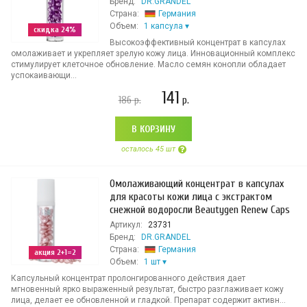
Бренд:
DR.GRANDEL
Страна:
Германия
Объем:
1 капсула
скидка 24%
Высокоэффективный концентрат в капсулах
омолаживает и укрепляет зрелую кожу лица. Инновационный комплекс
стимулирует клеточное обновление. Масло семян конопли обладает
успокаивающи...
141
186
р.
р.
В КОРЗИНУ
осталось 45 шт
Омолаживающий концентрат в капсулах
для красоты кожи лица с экстрактом
снежной водоросли Beautygen Renew Caps
Артикул:
23731
Бренд:
DR.GRANDEL
Страна:
Германия
акция 2+1=2
Объем:
1 шт
Капсульный концентрат пролонгированного действия дает
мгновенный ярко выраженный результат, быстро разглаживает кожу
лица, делает ее обновленной и гладкой. Препарат содержит активн...