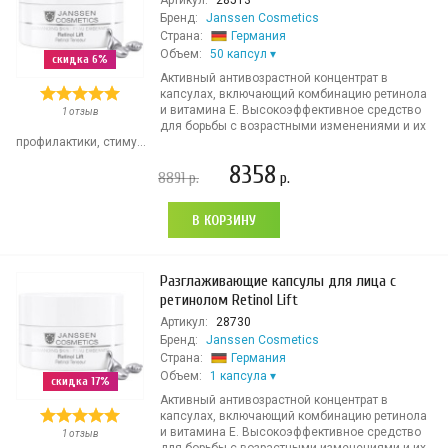
Артикул:
28513
Бренд:
Janssen Cosmetics
Страна:
Германия
Объем:
50 капсул
скидка 6%
Активный антивозрастной концентрат в
капсулах, включающий комбинацию ретинола
и витамина E. Высокоэффективное средство
1 отзыв
для борьбы с возрастными изменениями и их
профилактики, стиму...
8358
8891
р.
р.
В КОРЗИНУ
Разглаживающие капсулы для лица с
ретинолом Retinol Lift
Артикул:
28730
Бренд:
Janssen Cosmetics
Страна:
Германия
Объем:
1 капсула
скидка 17%
Активный антивозрастной концентрат в
капсулах, включающий комбинацию ретинола
и витамина E. Высокоэффективное средство
1 отзыв