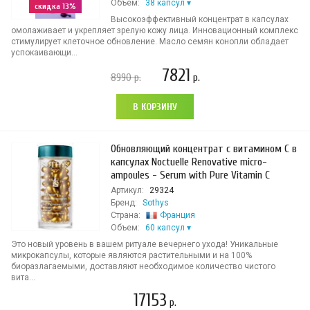
Объем:
38 капсул
скидка 13%
Высокоэффективный концентрат в капсулах
омолаживает и укрепляет зрелую кожу лица. Инновационный комплекс
стимулирует клеточное обновление. Масло семян конопли обладает
успокаивающи...
7821
8990
р.
р.
В КОРЗИНУ
Обновляющий концентрат с витамином C в
капсулах Noctuelle Renovative micro-
ampoules - Serum with Pure Vitamin C
Артикул:
29324
Бренд:
Sothys
Страна:
Франция
Объем:
60 капсул
Это новый уровень в вашем ритуале вечернего ухода! Уникальные
микрокапсулы, которые являются растительными и на 100%
биоразлагаемыми, доставляют необходимое количество чистого
вита...
17153
р.