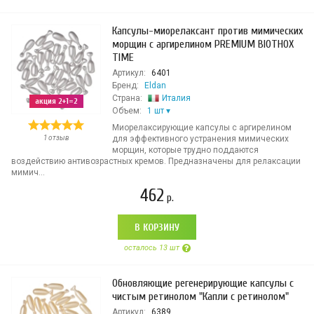
Капсулы-миорелаксант против мимических
морщин с аргирелином PREMIUM BIOTHOX
TIME
Артикул:
6401
Бренд:
Eldan
Страна:
Италия
акция 2+1=2
Объем:
1 шт
Миорелаксирующие капсулы с аргирелином
1 отзыв
для эффективного устранения мимических
морщин, которые трудно поддаются
воздействию антивозрастных кремов. Предназначены для релаксации
мимич...
462
р.
В КОРЗИНУ
осталось 13 шт
Обновляющие регенерирующие капсулы с
чистым ретинолом "Капли с ретинолом"
Артикул:
6389