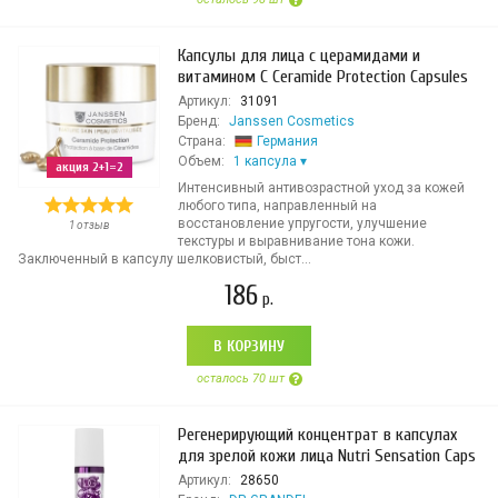
Капсулы для лица с церамидами и
витамином С Ceramide Protection Capsules
Артикул:
31091
Бренд:
Janssen Cosmetics
Страна:
Германия
Объем:
1 капсула
акция 2+1=2
Интенсивный антивозрастной уход за кожей
любого типа, направленный на
восстановление упругости, улучшение
1 отзыв
текстуры и выравнивание тона кожи.
Заключенный в капсулу шелковистый, быст...
186
р.
В КОРЗИНУ
осталось 70 шт
Регенерирующий концентрат в капсулах
для зрелой кожи лица Nutri Sensation Caps
Артикул:
28650