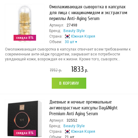
Омолаживающая сыворотка в капсулах
для лица с ниацинамидом и экстрактом
периллы Anti-Aging Serum
Артикул:
27498
Бренд:
Beauty Style
Страна:
Южная Корея
скидка 8%
Объем:
30 шт
Омолаживающая сыворотка в капсулах отвечает всем требованиям к
современным анти-эйдж продуктам, закрывает все потребности
увядающей кожи, возрождая ее к жизни. Кроме того, сыворотк...
1833
1992
р.
р.
В КОРЗИНУ
Дневные и ночные премиальные
антивозрастные капсулы Day&Night
Premium Anti Aging Serum
Артикул:
32552
Бренд:
Beauty Style
Страна:
Южная Корея
скидка 8%
Объем:
21 шт