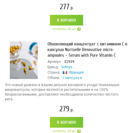
277
р.
В КОРЗИНУ
осталось 36 шт
Обновляющий концентрат с витамином C в
капсулах Noctuelle Renovative micro-
ampoules - Serum with Pure Vitamin C
Артикул:
32939
Бренд:
Sothys
Страна:
Франция
Объем:
1 капсула
Это новый уровень в вашем ритуале вечернего ухода! Уникальные
микрокапсулы, которые являются растительными и на 100%
биоразлагаемыми, доставляют необходимое количество чистого
вита...
279
р.
В КОРЗИНУ
осталось 34 шт