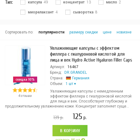
Тип:
капсула
49
концентрат
13
масло
2
миорелаксант
4
сыворотка
8
Сортировать по:
популярности
размеру скидки
цене
новизне
Увлажняющие капсулы с эффектом
филлера с гиалуроновой кислотой для
лица и век Hydro Active Hyaluron Filler Caps
Артикул:
16467
Бренд:
DR.GRANDEL
Страна:
Германия
скидка 10%
Объем:
1 шт
Увлажняющие капсулы с немедленным
4 отзыва
эффектом филлера с гиалуроновой кислотой
для лица и век. Способствуют глубокому и
продолжительному увлажнению кожи. Концентрат заполняет суще...
125
139
р.
р.
В КОРЗИНУ
осталось 98 шт