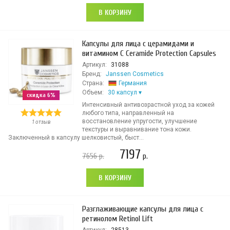
В КОРЗИНУ
Капсулы для лица с церамидами и
витамином С Ceramide Protection Capsules
Артикул:
31088
Бренд:
Janssen Cosmetics
Страна:
Германия
Объем:
30 капсул
скидка 6%
Интенсивный антивозрастной уход за кожей
любого типа, направленный на
восстановление упругости, улучшение
1 отзыв
текстуры и выравнивание тона кожи.
Заключенный в капсулу шелковистый, быст...
7197
7656
р.
р.
В КОРЗИНУ
Разглаживающие капсулы для лица с
ретинолом Retinol Lift