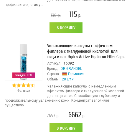
для борьбы с возрастными изменениями и их
профилактики, стиму...
115
138
р.
р.
В КОРЗИНУ
Увлажняющие капсулы с эффектом
филлера с гиалуроновой кислотой для
лица и век Hydro Active Hyaluron Filler Caps
Артикул:
16392
Бренд:
DR.GRANDEL
Страна:
Германия
скидка 13%
Объем:
28 шт
Увлажняющие капсулы с немедленным
4 отзыва
эффектом филлера с гиалуроновой кислотой
для лица и век. Способствуют глубокому и
продолжительному увлажнению кожи. Концентрат заполняет
существую...
6662
7657
р.
р.
В КОРЗИНУ