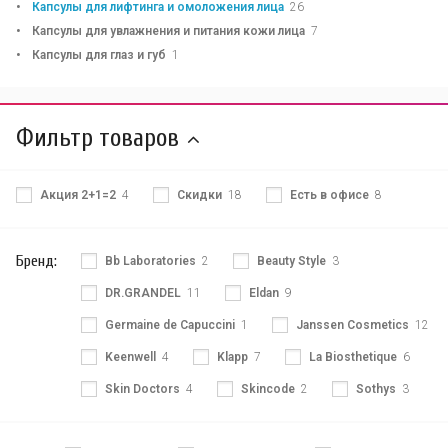
Капсулы для лифтинга и омоложения лица
26
Капсулы для увлажнения и питания кожи лица
7
Капсулы для глаз и губ
1
Фильтр товаров
Акция 2+1=2
4
Скидки
18
Есть в офисе
8
Бренд:
Bb Laboratories
2
Beauty Style
3
DR.GRANDEL
11
Eldan
9
Germaine de Capuccini
1
Janssen Cosmetics
12
Keenwell
4
Klapp
7
La Biosthetique
6
Skin Doctors
4
Skincode
2
Sothys
3