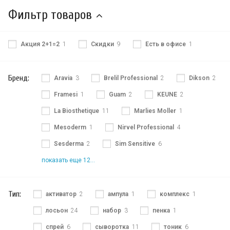
Фильтр товаров
Акция 2+1=2
1
Скидки
9
Есть в офисе
1
Бренд:
Aravia
3
Brelil Professional
2
Dikson
2
Framesi
1
Guam
2
KEUNE
2
La Biosthetique
11
Marlies Moller
1
Mesoderm
1
Nirvel Professional
4
Sesderma
2
Sim Sensitive
6
показать еще 12...
Тип:
активатор
2
ампула
1
комплекс
1
лосьон
24
набор
3
пенка
1
спрей
6
сыворотка
11
тоник
6