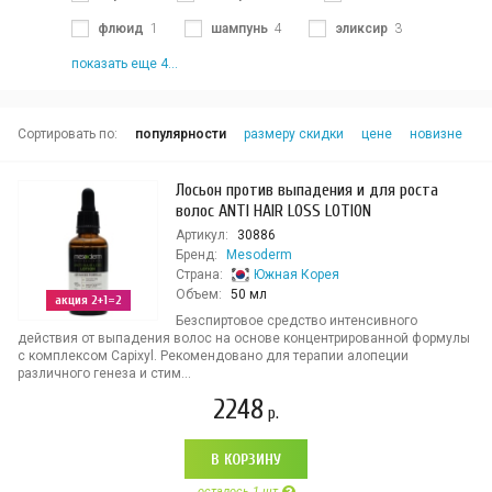
флюид
1
шампунь
4
эликсир
3
показать еще 4...
Сортировать по:
популярности
размеру скидки
цене
новизне
Лосьон против выпадения и для роста
волос ANTI HAIR LOSS LOTION
Артикул:
30886
Бренд:
Mesoderm
Страна:
Южная Корея
Объем:
50 мл
акция 2+1=2
Безспиртовое средство интенсивного
действия от выпадения волос на основе концентрированной формулы
с комплексом Capixyl. Рекомендовано для терапии алопеции
различного генеза и стим...
2248
р.
В КОРЗИНУ
осталось 1 шт