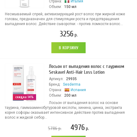
Страна:
Италия
Объем:
150 мл
Несмываемый спрей, активизирующий рост волос при жирной коже
головы, предназначен для стимуляции роста и предотвращения
выпадения волос. Действие сыворотки: - против ломкости волос...
3256
р.
В КОРЗИНУ
Лосьон от выпадения волос с таурином
Seskavel Anti-Hair Loss Lotion
Артикул:
29935
Бренд:
Sesderma
Страна:
Испания
Объем:
200 мл
скидка 14%
Лосьон от выпадения волос на основе
таурина, гаммааминобутуровой кислоты, хинина, цинка, экстракта
корня софоры оказывает интенсивное действие против выпадения
волос и жидкой себор...
4976
5786
р.
р.