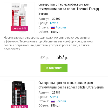
Сыворотка с термоэффектом для
стимуляции роста волос Thermal Energy
Serum
Артикул:
30507
Бренд:
Aravia
Страна:
Россия
скидка 9%
Объем:
150 мл
Несмываемая сыворотка для кожи головы с разогревающим
эффектом. Термоактиватор обеспечивает комфортное для кожи
головы согревающее действие, ускоряет рост волос, а также
способству...
567
623
р.
р.
В КОРЗИНУ
Сыворотка против выпадения и для
стимуляции роста волос Follicle Ultra Serum
Артикул:
29981
Бренд:
Aravia
Страна:
Россия
Объем:
150 мл
скидка 9%