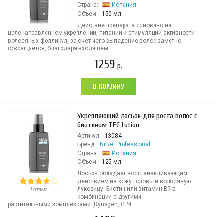
Страна:
Испания
Объем:
150 мл
Действие препарата основано на
целенаправленном укреплении, питании и стимуляции активности
волосяных фолликул, за счет чего выпадение волос заметно
сокращается, благодаря входящем...
1259
р.
В КОРЗИНУ
Укрепляющий лосьон для роста волос с
биотином TEC Lotion
Артикул:
13084
Бренд:
Nirvel Professional
Страна:
Испания
Объем:
125 мл
Лосьон обладает восстанавливающим
действием на кожу головы и волосяную
луковицу. Биотин или витамин B7 в
1 отзыв
комбинации с другими
растительными комплексами (Dynagen, GP4...