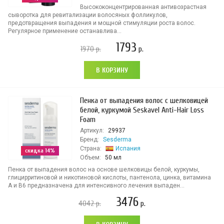
Высококонцентрированная антивозрастная
сыворотка для ревитализации волосяных фолликулов,
предотвращения выпадения и мощной стимуляции роста волос.
Регулярное применение останавлива...
1793
1970
р.
р.
В КОРЗИНУ
Пенка от выпадения волос c шелковицeй
белой, куркумой Seskavel Anti-Hair Loss
Foam
Артикул:
29937
Бренд:
Sesderma
Страна:
Испания
скидка 14%
Объем:
50 мл
Пенка от выпадения волос на основе шелковицы белой, куркумы,
глицирритиновой и никотиновой кислоты, пантенола, цинка, витамина
А и В6 предназначена для интенсивного лечения выпаден...
3476
4042
р.
р.