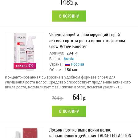
1485
р.
В КОРЗИНУ
Укрепляющий и тонизирующий спрей-
активатор для роста волос с кофеином
Grow Active Booster
Артикул:
28414
Бренд:
Aravia
Страна:
Россия
скидка 9%
Объем:
150 мл
Концентрированная сыворотка в удобном формате спрея для
улучшения роста волос. Средство способствует продлению активного
цикла роста, нормализует фазы жизни волос, помогая увеличит...
641
704
р.
р.
В КОРЗИНУ
Лосьон против выпадения волос
направленного действия TARGETED ACTION