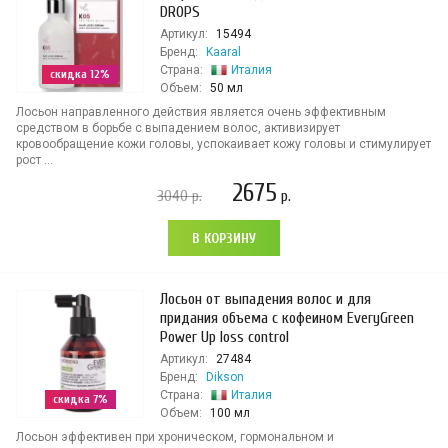
DROPS
Артикул:
15494
Бренд:
Kaaral
Страна:
Италия
скидка 12%
Объем:
50 мл
Лосьон направленного действия является очень эффективным
средством в борьбе с выпадением волос, активизирует
кровообращение кожи головы, успокаивает кожу головы и стимулирует
рост ...
2675
3040
р.
р.
В КОРЗИНУ
Лосьон от выпадения волос и для
придания объема с кофеином EveryGreen
Power Up loss control
Артикул:
27484
Бренд:
Dikson
Страна:
Италия
скидка 7%
Объем:
100 мл
Лосьон эффективен при хроническом, гормональном и