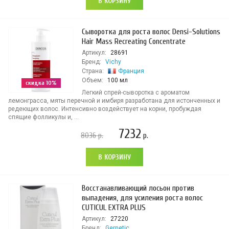
В КОРЗИНУ
Сыворотка для роста волос Densi-Solutions
Hair Mass Recreating Concentrate
Артикул:
28691
Бренд:
Vichy
Страна:
Франция
Объем:
100 мл
скидка 10%
Легкий спрей-сыворотка с ароматом
лемонграсса, мяты перечной и имбиря разработана для истонченных и
редеющих волос. Интенсивно воздействует на корни, пробуждая
спящие фолликулы и, ...
7232
8036
р.
р.
В КОРЗИНУ
Восстанавливающий лосьон против
выпадения, для усиления роста волос
CUTICUL EXTRA PLUS
Артикул:
27220
Бренд:
Gernetic