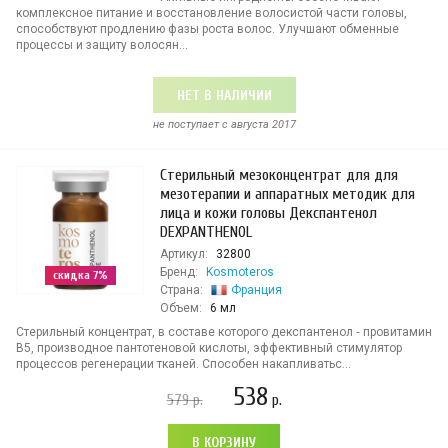
комплексное питание и восстановление волосистой части головы,
способствуют продлению фазы роста волос. Улучшают обменные
процессы и защиту волосян...
НЕТ В НАЛИЧИИ
не поступает c августа 2017
Стерильный мезоконцентрат для для
мезотерапии и аппаратных методик для
лица и кожи головы Декспантенол
DEXPANTHENOL
Артикул:
32800
Бренд:
Kosmoteros
скидка 7%
Страна:
Франция
Объем:
6 мл
Стерильный концентрат, в составе которого декспантенол ‐ провитамин
В5, производное пантотеновой кислоты, эффективный стимулятор
процессов регенерации тканей. Способен накапливатьс...
538
579
р.
р.
В КОРЗИНУ