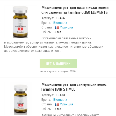
Мезоконцентрат для лица и кожи головы
Олигоэлементы Farmline OLIGO ELEMENTS
Артикул:
19466
Бренд:
Biomatrix
Страна:
Франция
Объем:
6 мл
Органически связанные микро- и
макроэлементы, аспартат магния, глюконат меди и цинка.
Мезококтейль обеспечивает комплексное питание, метаболизм и
активизацию клеток кожи лица и гол...
НЕТ В НАЛИЧИИ
не поступает c марта 2026
Мезоконцентрат для стимуляции волос
Farmline HAIR STIMUL
Артикул:
19463
Бренд:
Biomatrix
Страна:
Франция
Объем:
6 мл
Активные ингредиенты обеспечивают