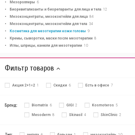
Мезороллеры
6
Биоревитализанты и биорепаранты для лица и тела
12
Мезоконцентраты, мезококтейли для лица
84
Мезоконцентраты, мезококтейли для тела
34
Косметика для мезотерапии кожи головы
9
Кремы, сыворотки, маски после мезотерапии
8
Иглы, шприцы, канюли для мезотерапии
10
Фильтр товаров
Акция 2+1=2
1
Скидки
6
Есть в офисе
7
Бренд:
Biomatrix
6
GIGI
2
Kosmoteros
5
Mesoderm
8
Skinasil
4
SkinClinic
2
Тип:
ампула
6
бальзам
1
мезококтейль
10