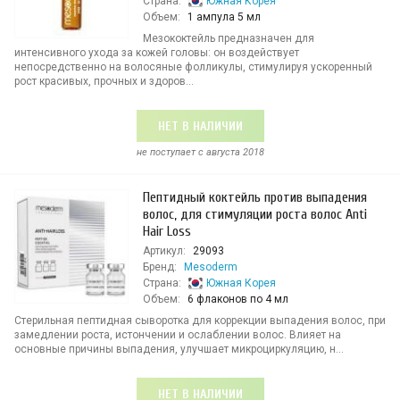
Страна:
Южная Корея
Объем:
1 ампула 5 мл
Мезококтейль предназначен для
интенсивного ухода за кожей головы: он воздействует
непосредственно на волосяные фолликулы, стимулируя ускоренный
рост красивых, прочных и здоров...
НЕТ В НАЛИЧИИ
не поступает c августа 2018
Пептидный коктейль против выпадения
волос, для стимуляции роста волос Anti
Hair Loss
Артикул:
29093
Бренд:
Mesoderm
Страна:
Южная Корея
Объем:
6 флаконов по 4 мл
Стерильная пептидная сыворотка для коррекции выпадения волос, при
замедлении роста, истончении и ослаблении волос. Влияет на
основные причины выпадения, улучшает микроциркуляцию, н...
НЕТ В НАЛИЧИИ