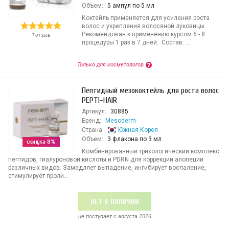
Объем:
5 ампул по 5 мл
Коктейль применяется для усиления роста
волос и укрепления волосяной луковицы.
Рекомендован к применению курсом 6 - 8
1 отзыв
процедуры 1 раз в 7 дней. Состав: ...
Только для косметологов
Пептидный мезококтейль для роста волос
PEPTI-HAIR
Артикул:
30885
Бренд:
Mesoderm
Страна:
Южная Корея
Объем:
3 флакона по 3 мл
скидка 8%
Комбинированный трихологический комплекс
пептидов, гиалуроновой кислоты и PDRN для коррекции алопеции
различных видов. Замедляет выпадение, ингибирует воспаление,
стимулирует проли...
НЕТ В НАЛИЧИИ
не поступает c августа 2026