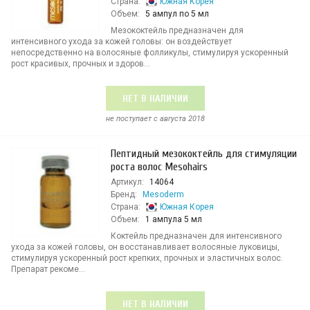
Страна:
Южная Корея
Объем:
5 ампул по 5 мл
Мезококтейль предназначен для
интенсивного ухода за кожей головы: он воздействует
непосредственно на волосяные фолликулы, стимулируя ускоренный
рост красивых, прочных и здоров...
НЕТ В НАЛИЧИИ
не поступает c августа 2018
Пептидный мезококтейль для стимуляции
роста волос Mesohairs
Артикул:
14064
Бренд:
Mesoderm
Страна:
Южная Корея
Объем:
1 ампула 5 мл
Коктейль предназначен для интенсивного
ухода за кожей головы, он восстанавливает волосяные луковицы,
стимулируя ускоренный рост крепких, прочных и эластичных волос.
Препарат рекоме...
НЕТ В НАЛИЧИИ