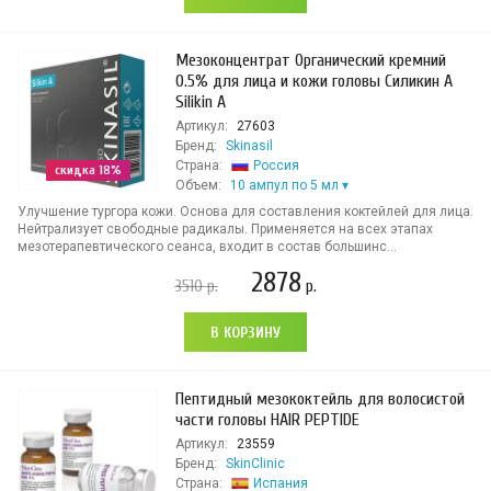
Мезоконцентрат Органический кремний
0.5% для лица и кожи головы Силикин А
Silikin A
Артикул:
27603
Бренд:
Skinasil
Страна:
Россия
скидка 18%
Объем:
10 ампул по 5 мл
Улучшение тургора кожи. Основа для составления коктейлей для лица.
Нейтрализует свободные радикалы. Применяется на всех этапах
мезотерапевтического сеанса, входит в состав большинс...
2878
3510
р.
р.
В КОРЗИНУ
Пептидный мезококтейль для волосистой
части головы HAIR PEPTIDE
Артикул:
23559
Бренд:
SkinClinic
Страна:
Испания