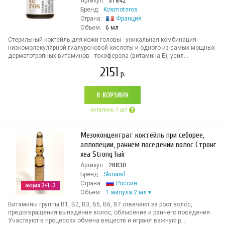
Артикул:
31842
Бренд:
Kosmoteros
Страна:
Франция
Объем:
6 мл
Стерильный коктейль для кожи головы - уникальная комбинация
низкомолекулярной гиалуроновой кислоты и одного из самых мощных
дерматотропных витаминов ‐ токоферола (витамина Е), усил...
2151
р.
В КОРЗИНУ
осталось 1 шт
Мезоконцентрат коктейль при себорее,
аллопеции, раннем поседении волос Стронг
хеа Strong hair
Артикул:
28830
Бренд:
Skinasil
Страна:
Россия
акция 2+1=2
Объем:
1 ампула 2 мл
Витамины группы В1, В2, В3, В5, В6, В7 отвечают за рост волос,
предотвращения выпадение волос, облысение и раннего поседения.
Участвуют в процессах обмена веществ и играют важную р...