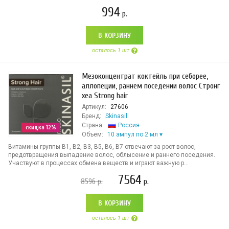
994
р.
В КОРЗИНУ
осталось 1 шт
Мезоконцентрат коктейль при себорее,
аллопеции, раннем поседении волос Стронг
хеа Strong hair
Артикул:
27606
Бренд:
Skinasil
Страна:
Россия
скидка 12%
Объем:
10 ампул по 2 мл
Витамины группы В1, В2, В3, В5, В6, В7 отвечают за рост волос,
предотвращения выпадение волос, облысение и раннего поседения.
Участвуют в процессах обмена веществ и играют важную р...
7564
8596
р.
р.
В КОРЗИНУ
осталось 1 шт