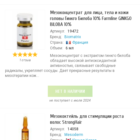
Мезоконцентрат для лица, тела и кожи
головы Гинкго Билоба 10% Farmline GINKGO
BILOBA 10%
Артикул:
19472
Бренд:
Biomatrix
Страна:
Франция
Объем:
6 мл
Мезоконцентрат с экстрактом гинкго билоба
1 отзыв
обладает высокой антиоксидантной
активностью, связывает свободные
радикалы, укрепляет сосуды. Дает прекрасные результаты в
мезотерапии кож...
НЕТ В НАЛИЧИИ
не поступает c июля 2024
Мезококтейль для стимуляции роста
волос StrongHair
Артикул:
14058
Бренд:
Mesoderm