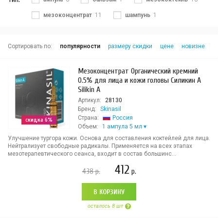
мезоконцентрат
11
шампунь
1
Сортировать по:
популярности
размеру скидки
цене
новизне
Мезоконцентрат Органический кремний
0.5% для лица и кожи головы Силикин А
Silikin A
Артикул:
28130
Бренд:
Skinasil
Страна:
Россия
скидка 6%
Объем:
1 ампула 5 мл
Улучшение тургора кожи. Основа для составления коктейлей для лица.
Нейтрализует свободные радикалы. Применяется на всех этапах
мезотерапевтического сеанса, входит в состав большинс...
412
438
р.
р.
В КОРЗИНУ
осталось 8 шт