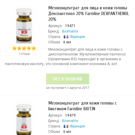
Мезоконцентрат для лица и кожи головы
Декспантенол 20% Farmline DEXPANTHENOL
20%
Артикул:
19471
Бренд:
Biomatrix
Страна:
Франция
Объем:
6 мл
Мезоконцентрат для лица и кожи головы с
1 отзыв
декспантенолом. Мультиактивный пантенол
(провитамин В5) переходит в организме в
пантотеновую кислоту, это основной компонент коэнзима А, кот...
НЕТ В НАЛИЧИИ
не поступает c августа 2017
Мезоконцентрат для кожи головы с
биотином Farmline BIOTIN
Артикул:
19479
Бренд:
Biomatrix
Страна:
Франция
Объем:
6 мл