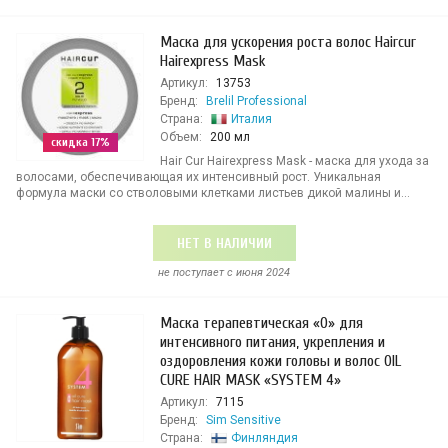
Маска для ускорения роста волос Haircur
Hairexpress Mask
Артикул:
13753
Бренд:
Brelil Professional
Страна:
Италия
Объем:
200 мл
скидка 17%
Hair Cur Hairexpress Mask - маска для ухода за
волосами, обеспечивающая их интенсивный рост. Уникальная
формула маски со стволовыми клетками листьев дикой малины и...
НЕТ В НАЛИЧИИ
не поступает c июня 2024
Маска терапевтическая «O» для
интенсивного питания, укрепления и
оздоровления кожи головы и волос OIL
CURE HAIR MASK «SYSTEM 4»
Артикул:
7115
Бренд:
Sim Sensitive
Страна:
Финляндия