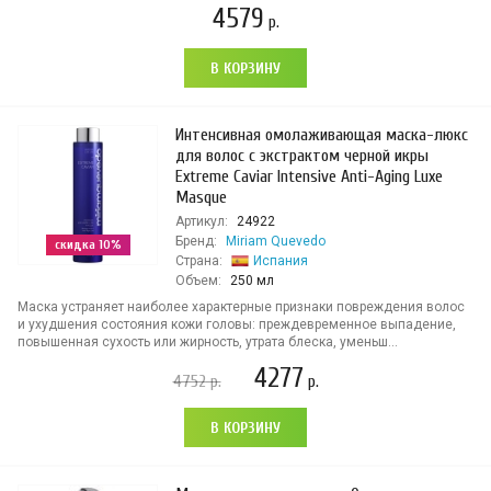
4579
р.
В КОРЗИНУ
Интенсивная омолаживающая маска-люкс
для волос с экстрактом черной икры
Extreme Caviar Intensive Anti-Aging Luxe
Masque
Артикул:
24922
Бренд:
Miriam Quevedo
скидка 10%
Страна:
Испания
Объем:
250 мл
Маска устраняет наиболее характерные признаки повреждения волос
и ухудшения состояния кожи головы: преждевременное выпадение,
повышенная сухость или жирность, утрата блеска, уменьш...
4277
4752
р.
р.
В КОРЗИНУ