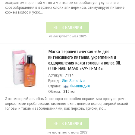
экстрактом перечной мяты и ментолом способствует улучшению
кровообращения в верхних слоях эпидермиса, стимулирует питание
корней волос и уско...
НЕТ В НАЛИЧИИ
не поступает c мая 2026
Маска терапевтическая «O» для
интенсивного питания, укрепления и
оздоровления кожи головы и волос OIL
CURE HAIR MASK «SYSTEM 4»
Артикул:
7114
Бренд:
Sim Sensitive
Страна:
Финляндия
Объем:
215 мл
Этот мощный лечебный препарат способен справиться сразу с тремя
серьезными проблемами: сильным выпадением волос, жирной кожей
головы и такими заболеваниями, как перхоть, грибки, пс...
НЕТ В НАЛИЧИИ
не поступает c июня 2022