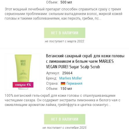
Объем:
500 мл
Этот мощный лечебный препарат способен справиться сразу с тремя
серьезными проблемами: сильным выпадением волос, жирной кожей
головы и такими заболеваниями, как перхоть, грибки, пс...
НЕТ В НАЛИЧИИ
не поступает c марта 2022
Веганский сахарный скраб для кожи головы
с лимонником и белым чаем MARLIES
VEGAN PURE! Sugar Scalp Scrub
Артикул:
25664
Бренд:
Marlies Moller
Страна:
Германия
скидка 4%
Объем:
150 мл
100% веганский гель-скраб для кожи головы с отшелушивающими
частицами сахара. Он содержит экстракты лимонника и белого чая с
оживляющим ароматом лайма, грейпфрута и цветка османтус...
НЕТ В НАЛИЧИИ
не поступает c сентября 2025