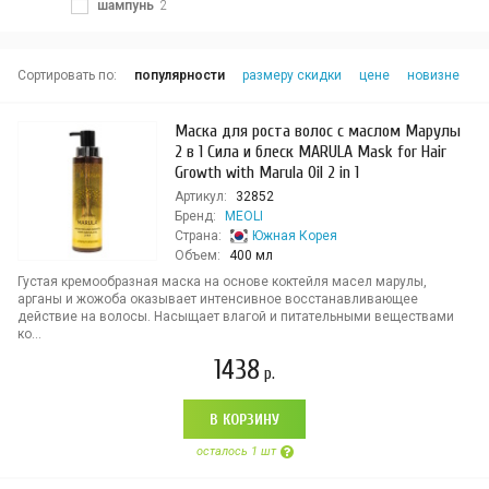
шампунь
2
Сортировать по:
популярности
размеру скидки
цене
новизне
Маска для роста волос с маслом Марулы
2 в 1 Сила и блеск MARULA Mask for Hair
Growth with Marula Oil 2 in 1
Артикул:
32852
Бренд:
MEOLI
Страна:
Южная Корея
Объем:
400 мл
Густая кремообразная маска на основе коктейля масел марулы,
арганы и жожоба оказывает интенсивное восстанавливающее
действие на волосы. Насыщает влагой и питательными веществами
ко...
1438
р.
В КОРЗИНУ
осталось 1 шт