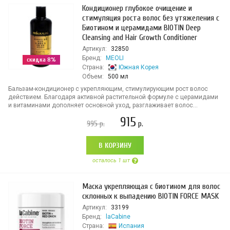
Кондиционер глубокое очищение и
стимуляция роста волос без утяжеления с
Биотином и церамидами BIOTIN Deep
Cleansing and Hair Growth Conditioner
Артикул:
32850
Бренд:
MEOLI
скидка 8%
Страна:
Южная Корея
Объем:
500 мл
Бальзам-кондиционер с укрепляющим, стимулирующим рост волос
действием. Благодаря активной растительной формуле с церамидами
и витаминами дополняет основной уход, разглаживает волос...
915
995
р.
р.
В КОРЗИНУ
осталось 1 шт
Маска укрепляющая с биотином для волос
склонных к выпадению BIOTIN FORCE MASK
Артикул:
33199
Бренд:
laCabine
Страна:
Испания