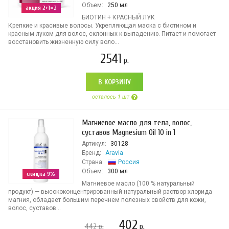
Объем:
250 мл
акция 2+1=2
БИОТИН + КРАСНЫЙ ЛУК
Крепкие и красивые волосы. Укрепляющая маска с биотином и
красным луком для волос, склонных к выпадению. Питает и помогает
восстановить жизненную силу воло...
2541
р.
В КОРЗИНУ
осталось 1 шт
Магниевое масло для тела, волос,
суставов Magnesium Oil 10 in 1
Артикул:
30128
Бренд:
Aravia
Страна:
Россия
Объем:
300 мл
скидка 9%
Магниевое масло (100 % натуральный
продукт) — высококонцентрированный натуральный раствор хлорида
магния, обладает большим перечнем полезных свойств для кожи,
волос, суставов...
402
442
р.
р.