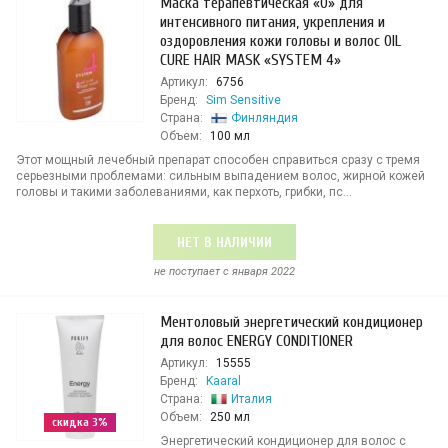
Маска терапевтическая «O» для
интенсивного питания, укрепления и
оздоровления кожи головы и волос OIL
CURE HAIR MASK «SYSTEM 4»
Артикул:
6756
Бренд:
Sim Sensitive
Страна:
Финляндия
Объем:
100 мл
Этот мощный лечебный препарат способен справиться сразу с тремя
серьезными проблемами: сильным выпадением волос, жирной кожей
головы и такими заболеваниями, как перхоть, грибки, пс...
НЕТ В НАЛИЧИИ
не поступает c января 2022
Ментоловый энергетический кондиционер
для волос ENERGY CONDITIONER
Артикул:
15555
Бренд:
Kaaral
Страна:
Италия
Объем:
250 мл
скидка 3%
Энергетический кондиционер для волос с