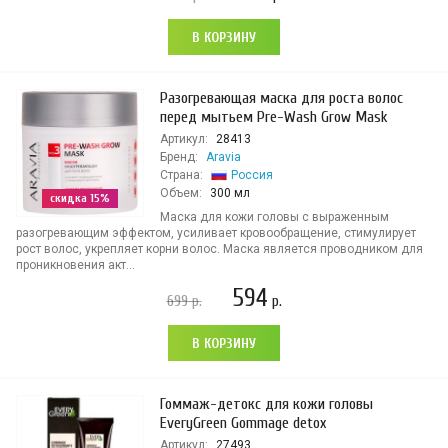
В КОРЗИНУ
Разогревающая маска для роста волос
перед мытьем Pre-Wash Grow Mask
Артикул:
28413
Бренд:
Aravia
Страна:
Россия
Объем:
300 мл
скидка 15%
Маска для кожи головы с выраженным
разогревающим эффектом, усиливает кровообращение, стимулирует
рост волос, укрепляет корни волос. Маска является проводником для
проникновения акт...
594
699
р.
р.
В КОРЗИНУ
Гоммаж-детокс для кожи головы
EveryGreen Gommage detox
Артикул:
27493