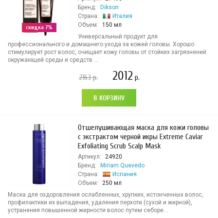
Бренд:
Dikson
Страна:
Италия
Объем:
150 мл
скидка 7%
Универсальный продукт для
профессионального и домашнего ухода за кожей головы. Хорошо
стимулирует рост волос, очищает кожу головы от стойких загрязнений
окружающей среды и средств ...
2012
2163
р.
р.
В КОРЗИНУ
Отшелушивающая маска для кожи головы
с экстрактом черной икры Extreme Caviar
Exfoliating Scrub Scalp Mask
Артикул:
24920
Бренд:
Miriam Quevedo
Страна:
Испания
Объем:
250 мл
Маска для оздоровления ослабленных, хрупких, истонченных волос,
профилактики их выпадения, удаления перхоти (сухой и жирной),
устранения повышенной жирности волос путем себоре...