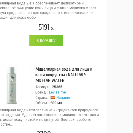
еллярная вода 2 в 1 обеспечивает деликатное и
ективное очищение кожи лица и снятие макияжа с глаз.
дукт предназначен для ежедневного использования и
одит для кожи любо...
5191
р.
В КОРЗИНУ
Мицеллярная вода для лица и
кожи вокруг глаз NATURALS
MICELAR WATER
Артикул:
25365
Бренд:
Levissime
Страна:
Испания
Объем:
200 мл
ллярная вода изготовлена ​​из ингредиентов природного
исхождения. Удаляет загрязнения и макияж вокруг глаз и
, делая кожу чистой и подтянутой. Экстракт вербены
рстве...