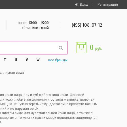
Вход
Регистрация
10
18
пн-пт:
:00 -
:00
(495) 108-07-12
сб-вс:
выходной
0
руб.
T
U
V
W
все
бренды
еллярная вода
я кожи лица, век и губ любого типа кожи. Основой
ти кожи любые загрязнения и остатки макияжа, включая
омощью не нужно тереть кожу, достаточно провести ватным
ий и не нарушая ее рН.
чистом виде для чувствительной кожи лица, а так же с
В ассортименте многих наших марок появилась мицеллярная
а.