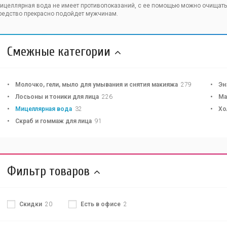
ицеллярная вода не имеет противопоказаний, с ее помощью можно очищать к
редство прекрасно подойдет мужчинам.
Смежные категории
Молочко, гели, мыло для умывания и снятия макияжа
279
Эн
Лосьоны и тоники для лица
226
Ма
Мицеллярная вода
32
Хо
Скраб и гоммаж для лица
91
Фильтр товаров
Скидки
20
Есть в офисе
2