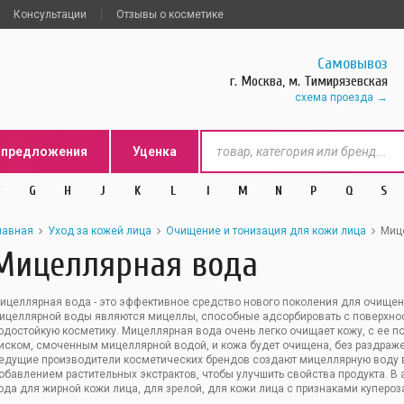
Консультации
Отзывы о косметике
Самовывоз
г. Москва, м. Тимирязевская
схема проезда
цпредложения
Уценка
G
H
J
K
L
l
M
N
P
Q
S
лавная
Уход за кожей лица
Очищение и тонизация для кожи лица
Миц
Мицеллярная вода
ицеллярная вода - это эффективное средство нового поколения для очищени
ицеллярной воды являются мицеллы, способные адсорбировать с поверхнос
одостойкую косметику. Мицеллярная вода очень легко очищает кожу, с ее п
иском, смоченным мицеллярной водой, и кожа будет очищена, без раздражен
едущие производители косметических брендов создают мицеллярную воду в 
обавлением растительных экстрактов, чтобы улучшить свойства продукта. 
ода для жирной кожи лица, для зрелой, для кожи лица с признаками купероз