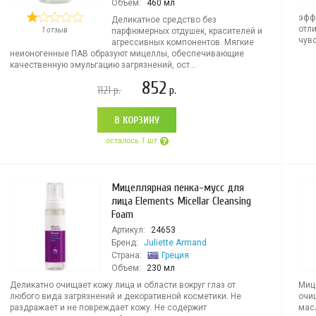
Объем:
460 мл
эфф
Деликатное средство без
отл
1 отзыв
парфюмерных отдушек, красителей и
чувс
агрессивных компонентов. Мягкие
неионогенные ПАВ образуют мицеллы, обеспечивающие
качественную эмульгацию загрязнений, ост...
852
1121
р.
р.
В КОРЗИНУ
осталось 1 шт
Мицеллярная пенка-мусс для
лица Elements Micellar Cleansing
Foam
Артикул:
24653
Бренд:
Juliette Armand
Страна:
Греция
Объем:
230 мл
Деликатно очищает кожу лица и области вокруг глаз от
Миц
любого вида загрязнений и декоративной косметики. Не
очи
раздражает и не повреждает кожу. Не содержит
мас