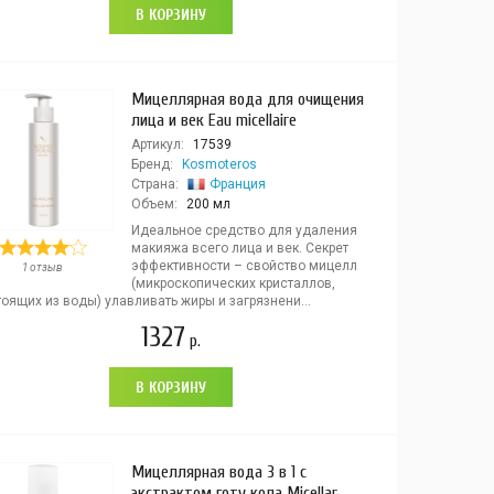
В КОРЗИНУ
Мицеллярная вода для очищения
лица и век Eau micellaire
Артикул:
17539
Бренд:
Kosmoteros
Страна:
Франция
Объем:
200 мл
Идеальное средство для удаления
макияжа всего лица и век. Секрет
эффективности – свойство мицелл
1 отзыв
(микроскопических кристаллов,
оящих из воды) улавливать жиры и загрязнени...
1327
р.
В КОРЗИНУ
Мицеллярная вода 3 в 1 с
экстрактом готу кола Micellar