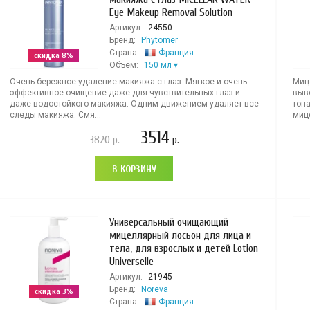
Eye Makeup Removal Solution
Артикул:
24550
Бренд:
Phytomer
Страна:
Франция
скидка 8%
Объем:
150 мл
Очень бережное удаление макияжа с глаз. Мягкое и очень
Миц
эффективное очищение даже для чувствительных глаз и
выв
даже водостойкого макияжа. Одним движением удаляет все
тон
следы макияжа. Смя...
миц
3514
3820
р.
р.
В КОРЗИНУ
Универсальный очищающий
мицеллярный лосьон для лица и
тела, для взрослых и детей Lotion
Universelle
Артикул:
21945
Бренд:
Noreva
скидка 3%
Страна:
Франция