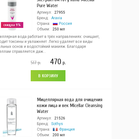
Pure Water
Артикул:
27955
Бренд:
Aravia
Страна:
Россия
скидка 9%
Объем:
250 мл
еллярная вода работает в трёх направлениях: очищает,
одит токсины и увлажняет. Легко удаляет все виды
альных основ и водостойкий макияж. Благодаря
еллам справляется даж...
470
517
р.
р.
В КОРЗИНУ
Мицеллярная вода для очищения
кожи лица и век Micellar Cleansing
Water
Артикул:
21526
Бренд:
Sothys
Страна:
Франция
Объем:
200 мл