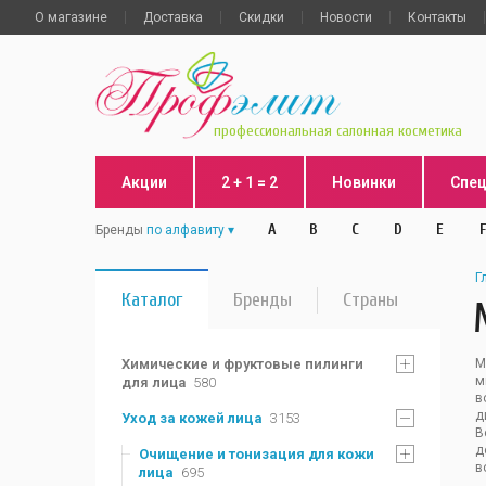
О магазине
Доставка
Скидки
Новости
Контакты
профессиональная салонная косметика
Акции
2 + 1 = 2
Новинки
Спе
A
B
C
D
E
F
Бренды
по алфавиту
Г
Каталог
Бренды
Страны
Химические и фруктовые пилинги
М
м
для лица
580
в
д
Уход за кожей лица
3153
В
д
Очищение и тонизация для кожи
в
лица
695