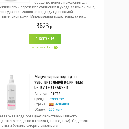
Средство нового поколения для
ективного и бережного очищения и ухода за кожей лица,
ично удаляет макияж и подходит для самой
твительной кожи. Мицеллярная вода, попадая на...
3623
р.
В КОРЗИНУ
осталось 1 шт
Мицеллярная вода для
чувствительной кожи лица
DELICATE CLEANSER
Артикул:
21078
Бренд:
Levissime
Страна:
Испания
Объем:
250 мл
еллярная вода обладает свойствами мягкого
щающего средства и тоника (два в одном). Содержит
ло ши и бетаин, которые оказывают