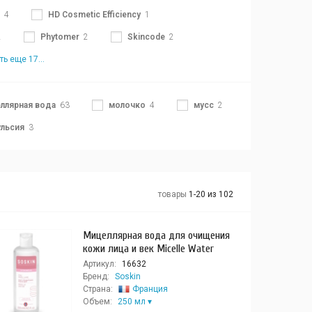
4
HD Cosmetic Efficiency
1
2
Phytomer
2
Skincode
2
ть еще 17...
ллярная вода
63
молочко
4
мусс
2
льсия
3
товары
1-20 из 102
Мицеллярная вода для очищения
кожи лица и век Micelle Water
Артикул:
16632
Бренд:
Soskin
Страна:
Франция
Объем:
250 мл