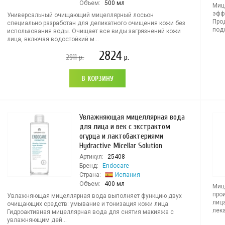
Объем:
500 мл
Миц
эфф
Универсальный очищающий мицеллярный лосьон
Про
специально разработан для деликатного очищения кожи без
подх
использования воды. Очищает все виды загрязнений кожи
лица, включая водостойкий м...
2824
2911
р.
р.
В КОРЗИНУ
Увлажняющая мицеллярная вода
для лица и век с экстрактом
огурца и лактобактериями
Hydractive Micellar Solution
Артикул:
25408
Бренд:
Endocare
Страна:
Испания
Объем:
400 мл
Мице
про
Увлажняющая мицеллярная вода выполняет функцию двух
лица
очищающих средств: умывание и тонизация кожи лица.
лека
Гидроактивная мицеллярная вода для снятия макияжа с
увлажняющим дей...