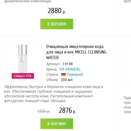
ароматических композиций.
прот
2880
р.
В КОРЗИНУ
Очищающая мицеллярная вода
для лица и век MICELL CLEANSING
WATER
Артикул:
19198
Бренд:
DR.GRANDEL
Страна:
Германия
скидка 13%
Объем:
200 мл
Эффективное, быстрое и бережное очищение кожи лица и
век. Обеспечивает глубокое очищение и ощущение
абсолютной чистоты кожи. Растительный компонент
Тер
фитодетокс очищает поры, обладае...
чув
очи
2876
3306
р.
р.
олиг
В КОРЗИНУ