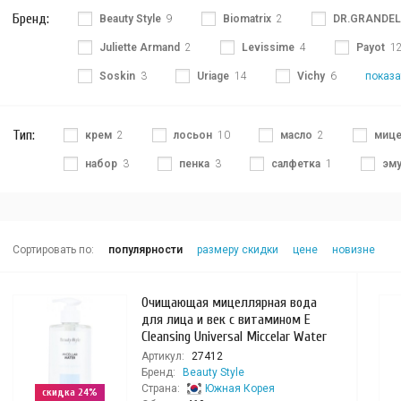
Бренд:
Beauty Style
9
Biomatrix
2
DR.GRANDEL
Juliette Armand
2
Levissime
4
Payot
1
Soskin
3
Uriage
14
Vichy
6
показа
Тип:
крем
2
лосьон
10
масло
2
мице
набор
3
пенка
3
салфетка
1
эму
Сортировать по:
популярности
размеру скидки
цене
новизне
Очищающая мицеллярная вода
для лица и век с витамином Е
Cleansing Universal Miccelar Water
Артикул:
27412
Бренд:
Beauty Style
Страна:
Южная Корея
скидка 24%