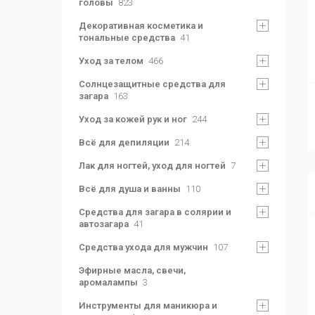
головы
823
Декоративная косметика и
тональные средства
41
Уход за телом
466
Солнцезащитные средства для
загара
163
Уход за кожей рук и ног
244
Всё для депиляции
214
Лак для ногтей, уход для ногтей
7
Всё для душа и ванны
110
Средства для загара в солярии и
автозагара
41
Средства ухода для мужчин
107
Эфирные масла, свечи,
аромалампы
3
Инструменты для маникюра и