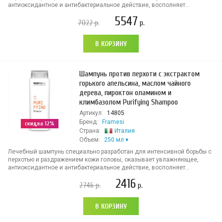
антиоксидантное и антибактериальное действие, восполняет...
5547
7022
р.
р.
В КОРЗИНУ
Шампунь против перхоти с экстрактом
горького апельсина, маслом чайного
дерева, пироктон оламином и
климбазолом Purifying Shampoo
Артикул:
14805
Бренд:
Framesi
скидка 12%
Страна:
Италия
Объем:
250 мл
Лечебный шампунь специально разработан для интенсивной борьбы с
перхотью и раздражением кожи головы, оказывает увлажняющее,
антиоксидантное и антибактериальное действие, восполняет...
2416
2746
р.
р.
В КОРЗИНУ