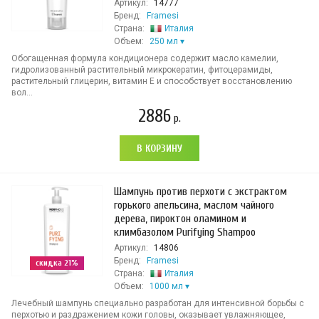
Артикул:
14777
Бренд:
Framesi
Страна:
Италия
Объем:
250 мл
Обогащенная формула кондиционера содержит масло камелии,
гидролизованный растительный микрокератин, фитоцерамиды,
растительный глицерин, витамин Е и способствует восстановлению
вол...
2886
р.
В КОРЗИНУ
Шампунь против перхоти с экстрактом
горького апельсина, маслом чайного
дерева, пироктон оламином и
климбазолом Purifying Shampoo
Артикул:
14806
Бренд:
Framesi
скидка 21%
Страна:
Италия
Объем:
1000 мл
Лечебный шампунь специально разработан для интенсивной борьбы с
перхотью и раздражением кожи головы, оказывает увлажняющее,