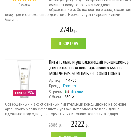
Шампунь регулирует секрецию сальных желез,
1 отзыв
очищает кожу головы и замедляет
образование избытка кожного сала, оказывая
вяжущее и освежающее действие. Нормализует гидролипидный
балан...
2746
р.
В КОРЗИНУ
Питательный увлажняющий кондиционер
для волос на основе арганового масла
MORPHOSIS SUBLIMIS OIL CONDITIONER
Артикул:
14785
Бренд:
Framesi
Страна:
Италия
скидка 23%
Объем:
250 мл
Совершенный и эксклюзивный питательный кондиционер на основе
арганового масла укрепляет и увлажняет волосы по всей длине.
Идеально подходит для нормальных и тонких волос. Благодаря...
2222
2886
р.
р.