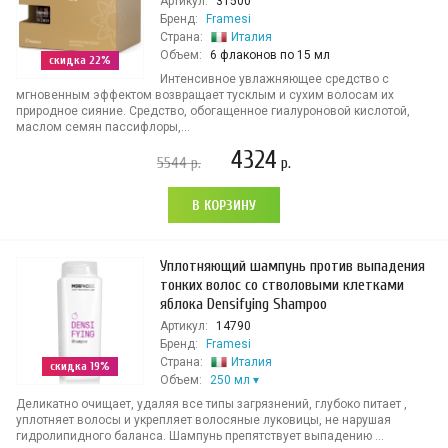
Артикул:
31500
Бренд:
Framesi
Страна:
Италия
Объем:
6 флаконов по 15 мл
скидка 22%
Интенсивное увлажняющее средство с
мгновенным эффектом возвращает тусклым и сухим волосам их
природное сияние. Средство, обогащенное гиалуроновой кислотой,
маслом семян пассифлоры,...
4324
5544
р.
р.
В КОРЗИНУ
Уплотняющий шампунь против выпадения
тонких волос со стволовыми клетками
яблока Densifying Shampoo
Артикул:
14790
Бренд:
Framesi
Страна:
Италия
скидка 19%
Объем:
250 мл
Деликатно очищает, удаляя все типы загрязнений, глубоко питает ,
уплотняет волосы и укрепляет волосяные луковицы, не нарушая
гидролипидного баланса. Шампунь препятствует выпадению ...