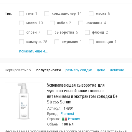
Тип:
гель
1
кондиционер
14
маска
6
масло
10
набор
2
ножницы
4
спрей
7
сыворотка
6
флюид
2
шампунь
28
эмульсия
1
эссенция
1
показать еще 4...
Сортировать по:
популярности
размеру скидки
цене
новизне
Успокаивающая сыворотка для
чувствительной кожи головы с
витаминами и экстрактом солодки De
Stress Serum
Артикул:
14801
Бренд:
Framesi
Страна:
Италия
Объем:
100 мл
Несмываемая успокаивающая сыворотка разработана для устранения