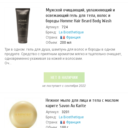
Мужской очищающий, увлажняющий и
освежающий гель для тела, волос и
бороды Homme Hair Beard Body Wash
Артикул:
724
Бренд:
La Biosthetique
Страна:
Франция
Объем:
200 мл
Три в одном: гель для душа, шампунь для волос и бороды в одном
продукте. Средство с приятным ароматом мягко и тщательно очищает,
одновременно ухаживая за кожей и волосами.
Оч...
НЕТ В НАЛИЧИИ
не поступает c сентября 2022
Нежное мыло для лица и тела с маслом
карите Savon Au Karite
Артикул:
3201
Бренд:
La Biosthetique
Страна:
Франция
Объем:
100 г