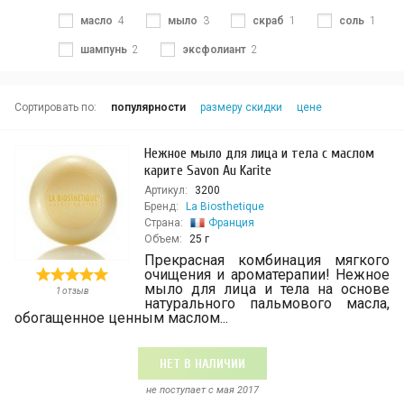
масло
4
мыло
3
скраб
1
соль
1
шампунь
2
эксфолиант
2
Сортировать по:
популярности
размеру скидки
цене
Нежное мыло для лица и тела с маслом
карите Savon Au Karite
Артикул:
3200
Бренд:
La Biosthetique
Страна:
Франция
Объем:
25 г
Прекрасная комбинация мягкого
очищения и ароматерапии! Нежное
мыло для лица и тела на основе
1 отзыв
натурального пальмового масла,
обогащенное ценным маслом...
НЕТ В НАЛИЧИИ
не поступает c мая 2017