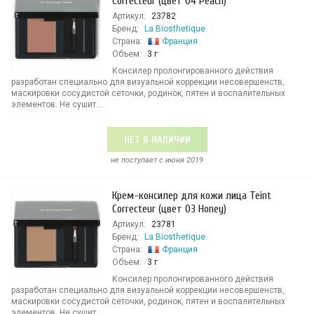
Correcteur (цвет 04 Peach)
Артикул:
23782
Бренд:
La Biosthetique
Страна:
Франция
Объем:
3 г
Консилер пролонгированного действия
разработан специально для визуальной коррекции несовершенств,
маскировки сосудистой сеточки, родинок, пятен и воспалительных
элементов. Не сушит...
НЕТ В НАЛИЧИИ
не поступает c июня 2019
Крем-консилер для кожи лица Teint
Correcteur (цвет 03 Honey)
Артикул:
23781
Бренд:
La Biosthetique
Страна:
Франция
Объем:
3 г
Консилер пролонгированного действия
разработан специально для визуальной коррекции несовершенств,
маскировки сосудистой сеточки, родинок, пятен и воспалительных
элементов. Не сушит...