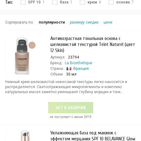
Тип:
SPF 10
1
база
1
крем
4
основа
7
Сортировать по:
популярности
размеру скидки
цене
Антивозрастная тональная основа с
шелковистой текстурой Teint Naturel (цвет
12 Skin)
Артикул:
23794
Бренд:
La Biosthetique
Страна:
Франция
Объем:
30 мл
Нежный крем шелковистой невесомой текстуры легко наносится и
распределяется. Светоотражающие микропигменты и комплекс
натуральных масел заметно уменьшают глубину морщин и тонк...
НЕТ В НАЛИЧИИ
не поступает c июня 2019
Увлажняющая база под макияж с
эффектом мерцания SPF 10 BELAVANCE Glow