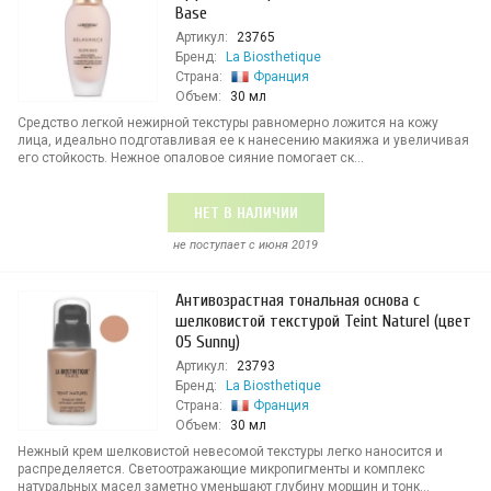
Base
Артикул:
23765
Бренд:
La Biosthetique
Страна:
Франция
Объем:
30 мл
Средство легкой нежирной текстуры равномерно ложится на кожу
лица, идеально подготавливая ее к нанесению макияжа и увеличивая
его стойкость. Нежное опаловое сияние помогает ск...
НЕТ В НАЛИЧИИ
не поступает c июня 2019
Антивозрастная тональная основа с
шелковистой текстурой Teint Naturel (цвет
05 Sunny)
Артикул:
23793
Бренд:
La Biosthetique
Страна:
Франция
Объем:
30 мл
Нежный крем шелковистой невесомой текстуры легко наносится и
распределяется. Светоотражающие микропигменты и комплекс
натуральных масел заметно уменьшают глубину морщин и тонк...