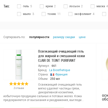
Тип:
гель
5
крем
2
лосьон
2
маска
4
мыло
3
тоник
11
эксфолиант
4
Сортировать по:
популярности
размеру скидки
цене
Освежающий очищающий гель
для жирной и смешанной кожи
CLAIR DE TEINT PURIFIANT
Артикул:
661
Бренд:
La Biosthetique
Страна:
Франция
Объем:
250 мл
Освежающий очищающий гель
2 отзыва
мягко удаляет частицы грязи,
декоративной косметики,
ос
избыточную продукцию сальных и потовых желез. Кожа
об
предохраняется от высыхания и раздражения, выгляди...