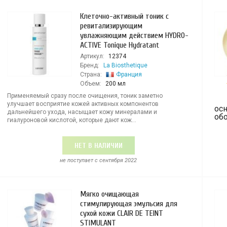
Клеточно-активный тоник с
ревитализирующим
увлажняющим действием HYDRO-
ACTIVE Tonique Hydratant
Артикул:
12374
Бренд:
La Biosthetique
Страна:
Франция
Объем:
200 мл
Применяемый сразу после очищения, тоник заметно
улучшает восприятие кожей активных компонентов
ос
дальнейшего ухода, насыщает кожу минералами и
об
гиалуроновой кислотой, которые дают кож...
НЕТ В НАЛИЧИИ
не поступает c сентября 2022
Мягко очищающая
стимулирующая эмульсия для
сухой кожи CLAIR DE TEINT
STIMULANT