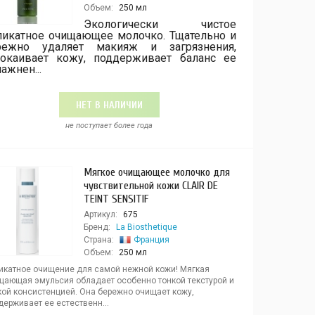
Объем:
250 мл
Экологически чистое
ликатное очищающее молочко. Тщательно и
режно удаляет макияж и загрязнения,
покаивает кожу, поддерживает баланс ее
ажнен...
НЕТ В НАЛИЧИИ
не поступает более года
Мягкое очищающее молочко для
чувствительной кожи CLAIR DE
TEINT SENSITIF
Артикул:
675
Бренд:
La Biosthetique
Страна:
Франция
Объем:
250 мл
икатное очищение для самой нежной кожи! Мягкая
щающая эмульсия обладает особенно тонкой текстурой и
кой консистенцией. Она бережно очищает кожу,
ерживает ее естественн...