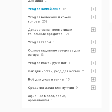
для лица
2
Уход за кожей лица
121
Уход за волосами и кожей
головы
258
Декоративная косметика и
тональные средства
121
Уход за телом
15
Солнцезащитные средства для
загара
13
Уход за кожей рук и ног
11
Лак для ногтей, уход для ногтей
2
Всё для душа и ванны
15
Средства ухода для мужчин
9
Эфирные масла, свечи,
аромалампы
1