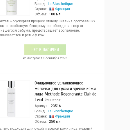
Бренд:
La Biosthetique
Страна:
Франция
Объем:
100 мл
чительно ускоряет процесс отшелушивания ороговевших
ток, способствует быстрому освобождению пор от
пившегося себума, предотвращает воспаление,
внивает тон и рельеф кож...
НЕТ В НАЛИЧИИ
не поступает c сентября 2022
Очищающее увлажняющее
молочко для сухой и зрелой кожи
лица Methode Regenerante Clair de
Teint Jeunesse
Артикул:
23516
Бренд:
La Biosthetique
Страна:
Франция
Объем:
250 мл
ально подходит для сухой и зрелой кожи лица: нежный