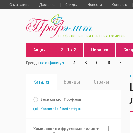
О магазине
Доставка
Скидки
Новости
Контакты
профессиональная салонная косметика
Акции
2 + 1 = 2
Новинки
Спе
A
B
C
D
E
F
Бренды
по алфавиту
Г
Каталог
Бренды
Страны
Весь каталог Профэлит
Каталог La Biosthetique
Химические и фруктовые пилинги