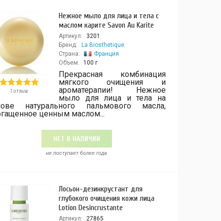
Нежное мыло для лица и тела с
маслом карите Savon Au Karite
Артикул:
3201
Бренд:
La Biosthetique
Страна:
Франция
Объем:
100 г
Прекрасная комбинация
мягкого очищения и
ароматерапии! Нежное
1 отзыв
мыло для лица и тела на
нове натурального пальмового масла,
огащенное ценным маслом...
НЕТ В НАЛИЧИИ
не поступает более года
Лосьон-дезинкрустант для
глубокого очищения кожи лица
Lotion Desincrustante
Артикул:
27865