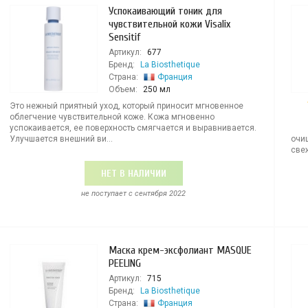
Успокаивающий тоник для
чувствительной кожи Visalix
Sensitif
Артикул:
677
Бренд:
La Biosthetique
Страна:
Франция
Объем:
250 мл
Это нежный приятный уход, который приносит мгновенное
облегчение чувствительной коже. Кожа мгновенно
успокаивается, ее поверхность смягчается и выравнивается.
Улучшается внешний ви...
очи
свеж
НЕТ В НАЛИЧИИ
не поступает c сентября 2022
Маска крем-эксфолиант MASQUE
PEELING
Артикул:
715
Бренд:
La Biosthetique
Страна:
Франция