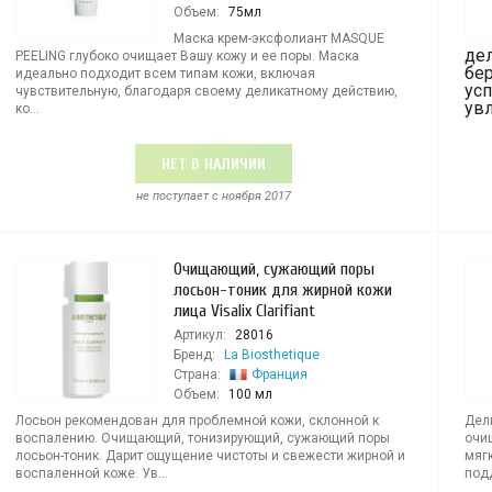
Объем:
75мл
Маска крем-эксфолиант MASQUE
де
PEELING глубоко очищает Вашу кожу и ее поры. Маска
бе
идеально подходит всем типам кожи, включая
ус
чувствительную, благодаря своему деликатному действию,
увл
ко...
НЕТ В НАЛИЧИИ
не поступает c ноября 2017
Очищающий, сужающий поры
лосьон-тоник для жирной кожи
лица Visalix Clarifiant
Артикул:
28016
Бренд:
La Biosthetique
Страна:
Франция
Объем:
100 мл
Лосьон рекомендован для проблемной кожи, склонной к
Дел
воспалению. Очищающий, тонизирующий, сужающий поры
очи
лосьон-тоник. Дарит ощущение чистоты и свежести жирной и
мяг
воспаленной коже. Ув...
подд