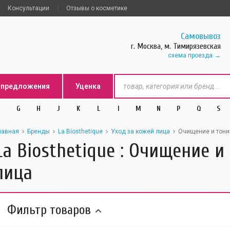
Консультации
Отзывы о косметике
Самовывоз
г. Москва, м. Тимирязевская
схема проезда
цпредложения
Уценка
G
H
J
K
L
l
M
N
P
Q
S
лавная
Бренды
La Biosthetique
Уход за кожей лица
Очищение и тони
La Biosthetique : Очищение 
лица
Фильтр товаров