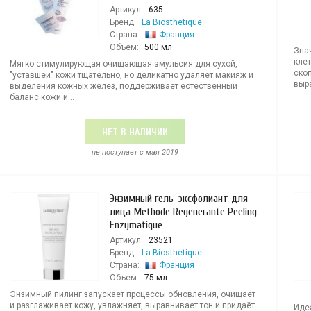
Артикул:
635
Бренд:
La Biosthetique
Страна:
Франция
Объем:
500 мл
Зна
кле
Мягко стимулирующая очищающая эмульсия для сухой,
ско
"уставшей" кожи тщательно, но деликатно удаляет макияж и
выра
выделения кожных желез, поддерживает естественный
баланс кожи и...
НЕТ В НАЛИЧИИ
не поступает c мая 2019
Энзимный гель-эксфолиант для
лица Methode Regenerante Peeling
Enzymatique
Артикул:
23521
Бренд:
La Biosthetique
Страна:
Франция
Объем:
75 мл
Энзимный пилинг запускает процессы обновления, очищает
и разглаживает кожу, увлажняет, выравнивает тон и придаёт
Иде