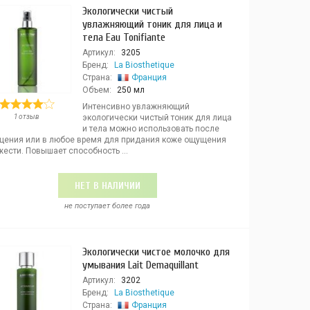
Экологически чистый
увлажняющий тоник для лица и
тела Eau Tonifiante
Артикул:
3205
Бренд:
La Biosthetique
Страна:
Франция
Объем:
250 мл
Интенсивно увлажняющий
1 отзыв
экологически чистый тоник для лица
и тела можно использовать после
щения или в любое время для придания коже ощущения
ести. Повышает способность ...
НЕТ В НАЛИЧИИ
не поступает более года
Экологически чистое молочко для
умывания Lait Demaquillant
Артикул:
3202
Бренд:
La Biosthetique
Страна:
Франция