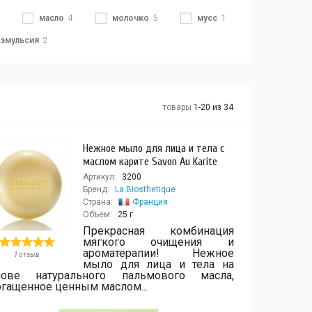
масло
4
молочко
5
мусс
1
эмульсия
2
товары
1-20 из 34
Нежное мыло для лица и тела с
маслом карите Savon Au Karite
Артикул:
3200
Бренд:
La Biosthetique
Страна:
Франция
Объем:
25 г
Прекрасная комбинация
мягкого очищения и
ароматерапии! Нежное
1 отзыв
мыло для лица и тела на
нове натурального пальмового масла,
огащенное ценным маслом...