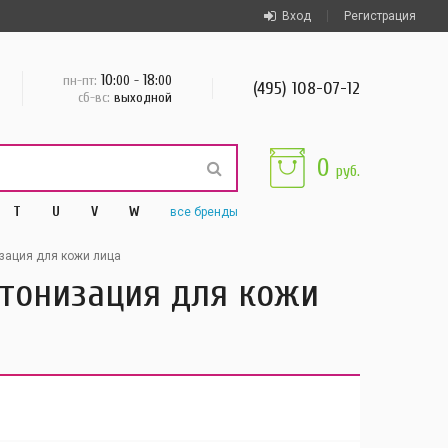
Вход
Регистрация
10
18
пн-пт:
:00 -
:00
(495) 108-07-12
сб-вс:
выходной
0
руб.
T
U
V
W
все
бренды
зация для кожи лица
и тонизация для кожи