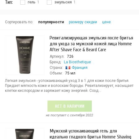
Тип:
гель
1
эмульсия
1
Сортировать по:
популярности
размеру скидки
цене
Ревитализирующая эмульсия после бритья
для ухода за мужской кожей лица Homme
After Shave Face & Beard Care
Артикул:
726
Бренд:
La Biosthetique
Страна:
Франция
Объем:
75 мл
Легкая эмульсия - успокаивающий уход 3 в 1 для кожи после бритья.
Придает мягкость коже и волоскам бороды. Ревитализирует, насыщает
клетки кислородом и заряжает кожу энергией. Созд...
НЕТ В НАЛИЧИИ
не поступает c сентября 2022
Мужской успокаивающий гель для
идеально гладкого бритья Homme Shaving