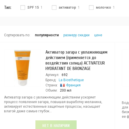
Тип:
SPF 15
1
активатор
1
молочко
1
Сортировать по:
популярности
размеру скидки
цене
Активатор загара с увлажняющим
действием (применяется до
воздействия солнца) ACTIVATEUR
HYDRATANT DE BRONZAGE
Артикул:
692
Бренд:
La Biosthetique
Страна:
Франция
Объем:
200 мл
Активатор загара с увлажняющим действием ускоряет
процесс появления загара, повышая выработку меланина,
Вод
активирует естественные защитные процессы, насыщает
для
влагой даже самые глубок...
био
ее ф
НЕТ В НАЛИЧИИ