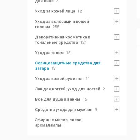
для лица
2
Уход за кожей лица
121
Уход за волосами и кожей
головы
258
Декоративная косметика и
тональные средства
121
Уход за телом
15
Солнцезащитные средства для
загара
13
Уход за кожей рук и ног
11
Лак для ногтей, уход для ногтей
2
Всё для душа и ванны
15
Средства ухода для мужчин
9
Эфирные масла, свечи,
аромалампы
1