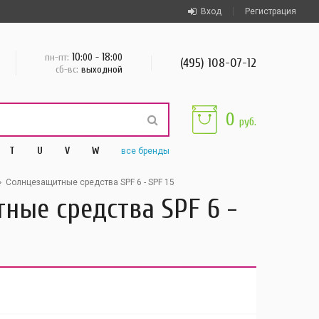
Вход
Регистрация
10
18
пн-пт:
:00 -
:00
(495) 108-07-12
сб-вс:
выходной
0
руб.
T
U
V
W
все
бренды
Солнцезащитные средства SPF 6 - SPF 15
тные средства SPF 6 -