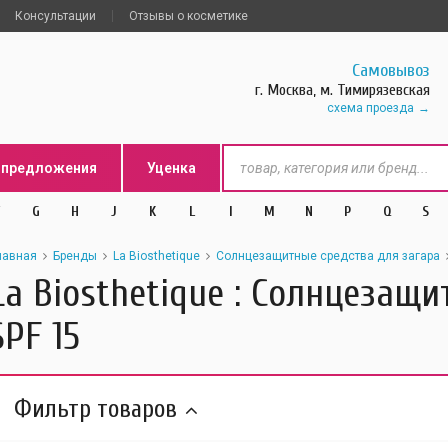
Консультации
Отзывы о косметике
Самовывоз
г. Москва, м. Тимирязевская
схема проезда
цпредложения
Уценка
G
H
J
K
L
l
M
N
P
Q
S
лавная
Бренды
La Biosthetique
Солнцезащитные средства для загара
La Biosthetique : Солнцезащи
SPF 15
Фильтр товаров