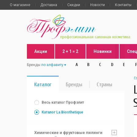
О магазине
Доставка
Скидки
Новости
Контакты
профессиональная салонная косметика
Акции
2 + 1 = 2
Новинки
Спе
A
B
C
D
E
F
Бренды
по алфавиту
Г
Каталог
Бренды
Страны
Весь каталог Профэлит
Каталог La Biosthetique
Химические и фруктовые пилинги