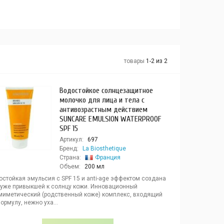
товары
1-2 из 2
Водостойкое солнцезащитное
молочко для лица и тела с
антивозрастным действием
SUNCARE EMULSION WATERPROOF
SPF 15
Артикул:
697
Бренд:
La Biosthetique
Страна:
Франция
Объем:
200 мл
остойкая эмульсия с SPF 15 и anti-age эффектом создана
 уже привыкшей к солнцу кожи. Инновационный
миметический (родственный коже) комплекс, входящий
ормулу, нежно уха...