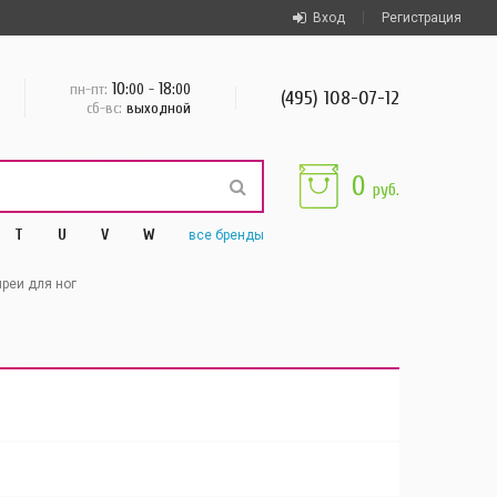
Вход
Регистрация
10
18
пн-пт:
:00 -
:00
(495) 108-07-12
сб-вс:
выходной
0
руб.
T
U
V
W
все
бренды
реи для ног