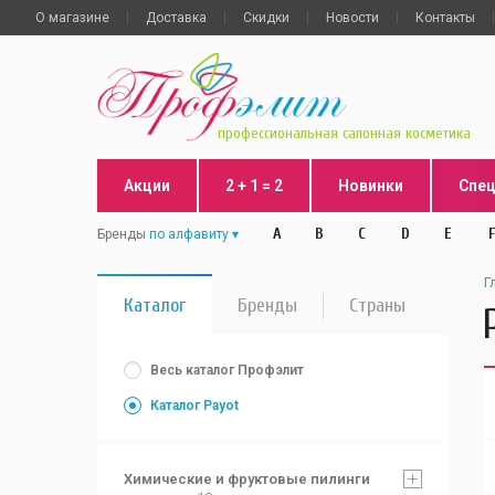
О магазине
Доставка
Скидки
Новости
Контакты
профессиональная салонная косметика
Акции
2 + 1 = 2
Новинки
Спе
A
B
C
D
E
F
Бренды
по алфавиту
Г
Каталог
Бренды
Страны
Весь каталог Профэлит
Каталог Payot
Химические и фруктовые пилинги