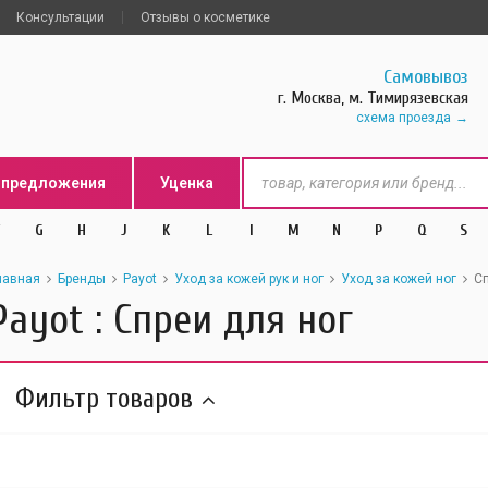
Консультации
Отзывы о косметике
Самовывоз
г. Москва, м. Тимирязевская
схема проезда
цпредложения
Уценка
G
H
J
K
L
l
M
N
P
Q
S
лавная
Бренды
Payot
Уход за кожей рук и ног
Уход за кожей ног
Сп
Payot : Спреи для ног
Фильтр товаров