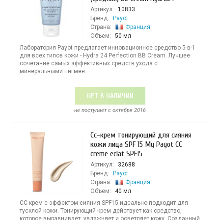
Артикул:
10833
Бренд:
Payot
Страна:
Франция
Объем:
50 мл
Лаборатория Payot предлагает инновационное средство 5-в-1
для всех типов кожи - Hydra 24 Perfection BB Cream. Лучшее
сочетание самых эффективных средств ухода с
минеральными пигмен...
НЕТ В НАЛИЧИИ
не поступает c октября 2016
Cc-крем тонирующий для сияния
кожи лица SPF 15 My Payot CC
creme eclat SPF15
Артикул:
32688
Бренд:
Payot
Страна:
Франция
Объем:
40 мл
CC-крем с эффектом сияния SPF15 идеально подходит для
тусклой кожи. Тонирующий крем действует как средство,
которое выравнивает, увлажняет и осветляет кожу. Созданный