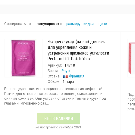
Сортировать по:
популярности
размеру скидки
цене
Экспресс-уход (патчи) для век
для укрепления кожи и
устранения признаков усталости
Perform Lift Patch Yeux
Артикул:
14718
Бренд:
Payot
Страна:
Франция
Объем:
1 пара
Беспрецедентная инновационная технология лифтинга!
Патчи для мгновенного восстановления, омоложения и
Под
сияния кожи век. Они устраняют отеки и темные круги под
прот
глазами, мгновенно раз...
пеп
розы
НЕТ В НАЛИЧИИ
не поступает c сентября 2021