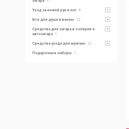
загара
11
Уход за кожей рук и ног
6
Всё для душа и ванны
12
Средства для загара в солярии и
автозагара
1
Средства ухода для мужчин
12
Подарочные наборы
1