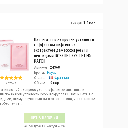
товары
1-4 из 4
Патчи для глаз против усталости
с эффектом лифтинга с
экстрактом дамасской розы и
пептидами ROSELIFT EYE LIFTING
PATCH
Артикул:
24368
Бренд:
Payot
Страна:
Франция
Объем:
10 пар
1 отзыв
тягивающий экспресс-уход с эффектом лифтинга и
ив признаков усталости кожи вокруг глаз. Патчи PAYOT с
тидами, стимулирующими синтез коллагена, и экстрактом
 обеспечив...
НЕТ В НАЛИЧИИ
не поступает c ноября 2024