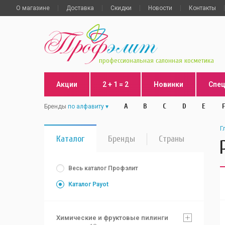
О магазине
Доставка
Скидки
Новости
Контакты
профессиональная салонная косметика
Акции
2 + 1 = 2
Новинки
Спе
A
B
C
D
E
F
Бренды
по алфавиту
Г
Каталог
Бренды
Страны
Весь каталог Профэлит
Каталог Payot
Химические и фруктовые пилинги