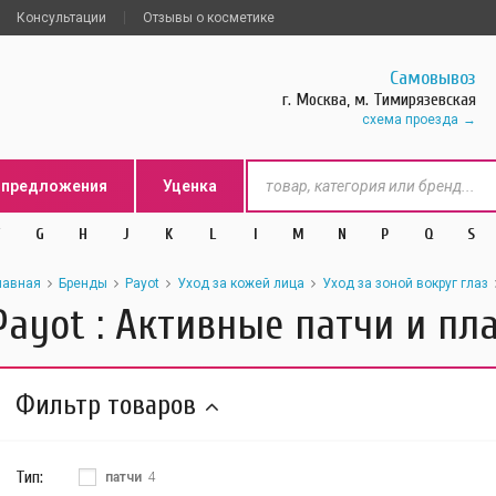
Консультации
Отзывы о косметике
Самовывоз
г. Москва, м. Тимирязевская
схема проезда
цпредложения
Уценка
G
H
J
K
L
l
M
N
P
Q
S
лавная
Бренды
Payot
Уход за кожей лица
Уход за зоной вокруг глаз
Payot : Активные патчи и пл
Фильтр товаров
Тип:
патчи
4