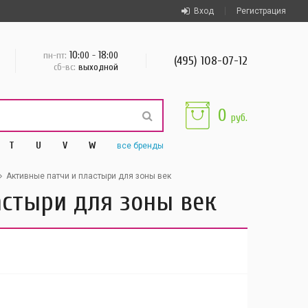
Вход
Регистрация
10
18
пн-пт:
:00 -
:00
(495) 108-07-12
сб-вс:
выходной
0
руб.
T
U
V
W
все
бренды
Активные патчи и пластыри для зоны век
астыри для зоны век