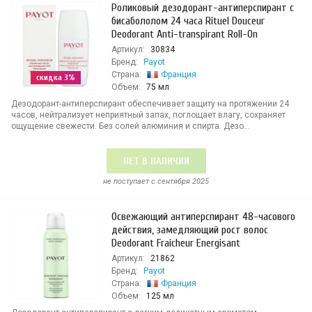
Роликовый дезодорант-антиперспирант с
бисабололом 24 часа Rituel Douceur
Deodorant Anti-transpirant Roll-On
Артикул:
30834
Бренд:
Payot
Страна:
Франция
скидка 3%
Объем:
75 мл
Дезодорант-антиперспирант обеспечивает защиту на протяжении 24
часов, нейтрализует неприятный запах, поглощает влагу, сохраняет
ощущение свежести. Без солей алюминия и спирта. Дезо...
НЕТ В НАЛИЧИИ
не поступает c сентября 2025
Освежающий антиперспирант 48-часового
действия, замедляющий рост волос
Deodorant Fraicheur Energisant
Артикул:
21862
Бренд:
Payot
Страна:
Франция
Объем:
125 мл