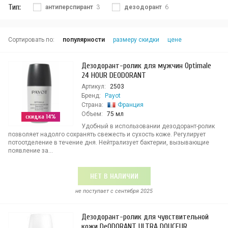
Тип:
антиперспирант
3
дезодорант
6
Сортировать по:
популярности
размеру скидки
цене
Дезодорант-ролик для мужчин Optimale
24 HOUR DEODORANT
Артикул:
2503
Бренд:
Payot
Страна:
Франция
Объем:
75 мл
скидка 14%
Удобный в использовании дезодорант-ролик
позволяет надолго сохранять свежесть и сухость коже. Регулирует
потоотделение в течение дня. Нейтрализует бактерии, вызывающие
появление за...
НЕТ В НАЛИЧИИ
не поступает c сентября 2025
Дезодорант-ролик для чувствительной
кожи DеODORANT ULTRA DOUCEUR