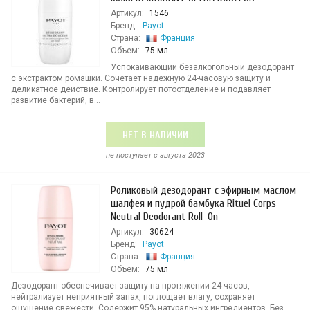
Артикул:
1546
Бренд:
Payot
Страна:
Франция
Объем:
75 мл
Успокаивающий безалкогольный дезодорант
с экстрактом ромашки. Сочетает надежную 24-часовую защиту и
деликатное действие. Контролирует потоотделение и подавляет
развитие бактерий, в...
НЕТ В НАЛИЧИИ
не поступает c августа 2023
Роликовый дезодорант с эфирным маслом
шалфея и пудрой бамбука Rituel Corps
Neutral Deodorant Roll-On
Артикул:
30624
Бренд:
Payot
Страна:
Франция
Объем:
75 мл
Дезодорант обеспечивает защиту на протяжении 24 часов,
нейтрализует неприятный запах, поглощает влагу, сохраняет
ощущение свежести. Содержит 95% натуральных ингредиентов. Без