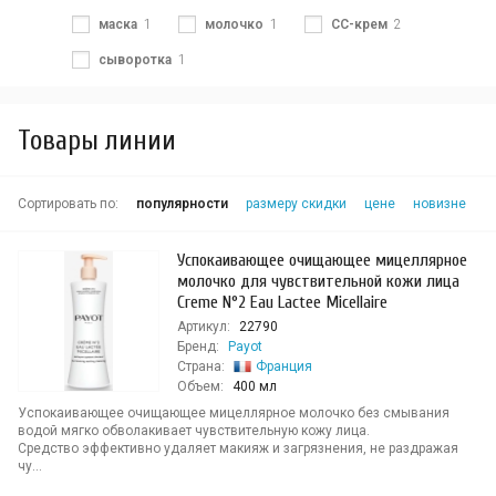
маска
1
молочко
1
СС-крем
2
сыворотка
1
Товары линии
Сортировать по:
популярности
размеру скидки
цене
новизне
Успокаивающее очищающее мицеллярное
молочко для чувствительной кожи лица
Creme N°2 Eau Lactee Micellaire
Артикул:
22790
Бренд:
Payot
Страна:
Франция
Объем:
400 мл
Успокаивающее очищающее мицеллярное молочко без смывания
водой мягко обволакивает чувствительную кожу лица.
Средство эффективно удаляет макияж и загрязнения, не раздражая
чу...