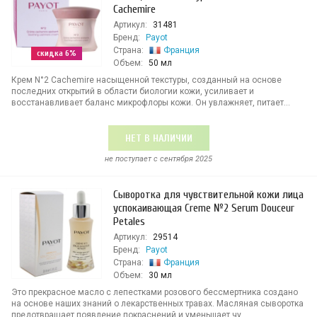
Cachemire
Артикул:
31481
Бренд:
Payot
Страна:
Франция
скидка 6%
Объем:
50 мл
Крем N°2 Cachemire насыщенной текстуры, созданный на основе
последних открытий в области биологии кожи, усиливает и
восстанавливает баланс микрофлоры кожи. Он увлажняет, питает...
НЕТ В НАЛИЧИИ
не поступает c сентября 2025
Сыворотка для чувствительной кожи лица
успокаивающая Creme №2 Serum Douceur
Petales
Артикул:
29514
Бренд:
Payot
Страна:
Франция
Объем:
30 мл
Это прекрасное масло с лепестками розового бессмертника создано
на основе наших знаний о лекарственных травах. Масляная сыворотка
предотвращает появление покраснений и уменьшает чу...