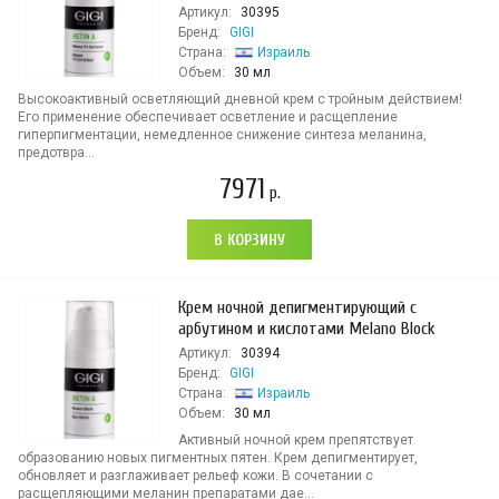
Артикул:
30395
Бренд:
GIGI
Страна:
Израиль
Объем:
30 мл
Высокоактивный осветляющий дневной крем с тройным действием!
Его применение обеспечивает осветление и расщепление
гиперпигментации, немедленное снижение синтеза меланина,
предотвра...
7971
р.
В КОРЗИНУ
Крем ночной депигментирующий с
арбутином и кислотами Melano Block
Артикул:
30394
Бренд:
GIGI
Страна:
Израиль
Объем:
30 мл
Активный ночной крем препятствует
образованию новых пигментных пятен. Крем депигментирует,
обновляет и разглаживает рельеф кожи. В сочетании с
расщепляющими меланин препаратами дае...