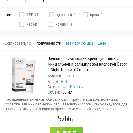
Тип:
SPF 15
1
дневной
1
крем
9
набор
1
ночной
4
Сортировать по:
популярности
размеру скидки
цене
Ночной обновляющий крем для лица с
миндальной и салициловой кислотой Ester
C Night Renewal Cream
Артикул:
15884
Бренд:
GIGI
Страна:
Израиль
Объем:
50 мл
Насыщенный приятный обновляющий крем легкой консистенции,
содержащий миндальную и салициловую кислоты. Рекомендуется для
профилактики и коррекции возрастных изменений кожи, лечения...
5266
р.
В КОРЗИНУ