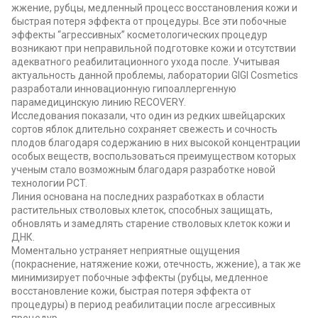
жжение, рубцы, медленный процесс восстановления кожи и
быстрая потеря эффекта от процедуры. Все эти побочные
эффекты “агрессивных” косметологических процедур
возникают при неправильной подготовке кожи и отсутствии
адекватного реабилитационного ухода после. Учитывая
актуальность данной проблемы, лаборатории GIGI Cosmetics
разработали инновационную гипоаллергенную
парамедицинскую линию RECOVERY.
Исследования показали, что один из редких швейцарских
сортов яблок длительно сохраняет свежесть и сочность
плодов благодаря содержанию в них высокой концентрации
особых веществ, воспользоваться преимуществом которых
ученым стало возможным благодаря разработке новой
технологии PCT.
Линия основана на последних разработках в области
растительных стволовых клеток, способных защищать,
обновлять и замедлять старение стволовых клеток кожи и
ДНК.
Моментально устраняет неприятные ощущения
(покраснение, натяжение кожи, отечность, жжение), а так же
минимизирует побочные эффекты (рубцы, медленное
восстановление кожи, быстрая потеря эффекта от
процедуры) в период реабилитации после агрессивных