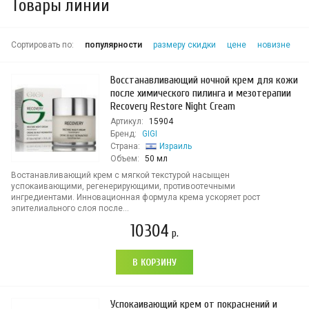
Товары линии
Сортировать по:
популярности
размеру скидки
цене
новизне
Восстанавливающий ночной крем для кожи
после химического пилинга и мезотерапии
Recovery Restore Night Cream
Артикул:
15904
Бренд:
GIGI
Страна:
Израиль
Объем:
50 мл
Востанавливающий крем с мягкой текстурой насыщен
успокаивающими, регенерирующими, противоотечными
ингредиентами. Инновационная формула крема ускоряет рост
эпителиального слоя после...
10304
р.
В КОРЗИНУ
Успокаивающий крем от покраснений и