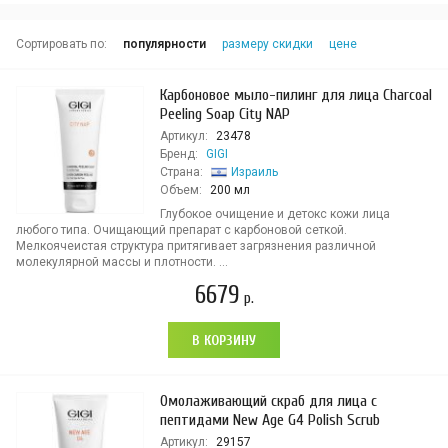
Сортировать по:
популярности
размеру скидки
цене
Карбоновое мыло-пилинг для лица Charcoal
Peeling Soap City NAP
Артикул:
23478
Бренд:
GIGI
Страна:
Израиль
Объем:
200 мл
Глубокое очищение и детокс кожи лица
любого типа. Очищающий препарат с карбоновой сеткой.
Мелкоячеистая структура притягивает загрязнения различной
молекулярной массы и плотности. ...
6679
р.
В КОРЗИНУ
Омолаживающий скраб для лица с
пептидами New Age G4 Polish Scrub
Артикул:
29157