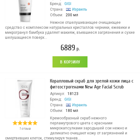
Бренд:
GIGI
Страна:
Израиль
Объем:
200 мл
Нежное отшелушивающее очищающее
средство с комплексом натуральных кристаллов черники, ежевики и
микрогранул бамбука удаляет макияж, въевшиеся загрязнения и сухие
шелушащиеся поверх...
6889
р.
В КОРЗИНУ
Коралловый скраб для зрелой кожи лица с
фитоэстрогенами New Age Facial Scrub
Артикул:
18123
Бренд:
GIGI
Страна:
Израиль
Объем:
180 мл
Кремообразный скраб нежного
перламутрового цвета с красными
микрокапсулками зародышей сои нежно и
1 отзыв
деликатно очищают кожу от загрязнений и
омертвевших клеток, стимулируя тканев...