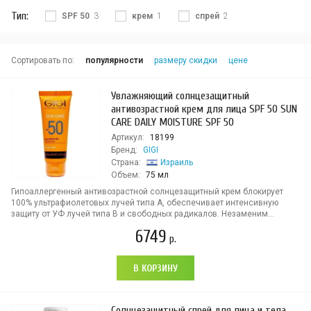
Тип:
SPF 50
3
крем
1
спрей
2
Сортировать по:
популярности
размеру скидки
цене
Увлажняющий солнцезащитный
антивозрастной крем для лица SPF 50 SUN
CARE DAILY MOISTURE SPF 50
Артикул:
18199
Бренд:
GIGI
Страна:
Израиль
Объем:
75 мл
Гипоаллергенный антивозрастной солнцезащитный крем блокирует
100% ультрафиолетовых лучей типа А, обеспечивает интенсивную
защиту от УФ лучей типа В и свободных радикалов. Незаменим...
6749
р.
В КОРЗИНУ
Cолнцезащитный спрей для лица и тела