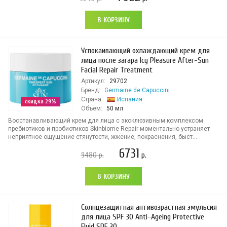
В КОРЗИНУ
Успокаивающий охлаждающий крем для
лица после загара Icy Pleasure After-Sun
Facial Repair Treatment
Артикул:
29702
Бренд:
Germaine de Capuccini
Страна:
Испания
скидка 29%
Объем:
50 мл
Восстанавливающий крем для лица с эксклюзивным комплексом
пребиотиков и пробиотиков Skinbiome Repair моментально устраняет
неприятное ощущение стянутости, жжение, покраснения, быст...
6731
9480
р.
р.
В КОРЗИНУ
Солнцезащитная антивозрастная эмульсия
для лица SPF 30 Anti-Ageing Protective
Fluid SPF 30