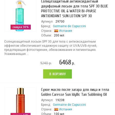
Солнцезащитный антиоксидантный
двухфазный лосьон для тела SPF 30 BLUE
PROTECTIVE OIL & WATER BI-PHASE
ANTIOXIDANT SUN LOTION SPF 30
Артикул:
29700
Бренд:
Germaine de Capuccini
скидка 30%
Страна:
Испания
Объем:
200 мл
Солнцезащитный лосьон SPF 30 для тела с антиоксидантным
эффектом обеспечивает надежную защиту от UVA/UVB-лучей,
предотвращая фотостарение, обезвоживание и пигментацию.
Ухаживающая ...
6468
9240
р.
р.
В КОРЗИНУ
Сухое масло после загара для лица и тела
Golden Caresse Sun Idyllic Tan Subliming Oil
Артикул:
19238
Бренд:
Germaine de Capuccini
Страна:
Испания
Объем:
100 мл