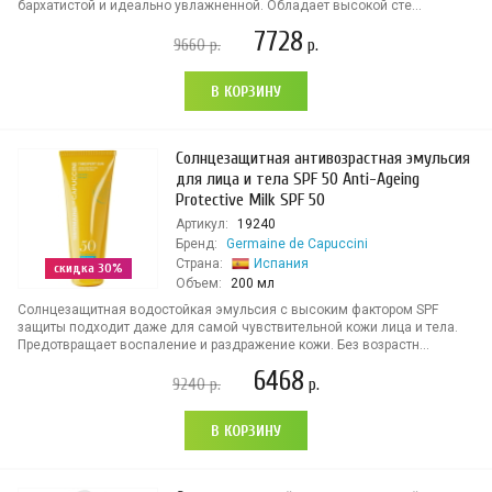
бархатистой и идеально увлажненной. Обладает высокой сте...
7728
9660
р.
р.
В КОРЗИНУ
Солнцезащитная антивозрастная эмульсия
для лица и тела SPF 50 Anti-Ageing
Protective Milk SPF 50
Артикул:
19240
Бренд:
Germaine de Capuccini
Страна:
Испания
скидка 30%
Объем:
200 мл
Солнцезащитная водостойкая эмульсия с высоким фактором SPF
защиты подходит даже для самой чувствительной кожи лица и тела.
Предотвращает воспаление и раздражение кожи. Без возрастн...
6468
9240
р.
р.
В КОРЗИНУ