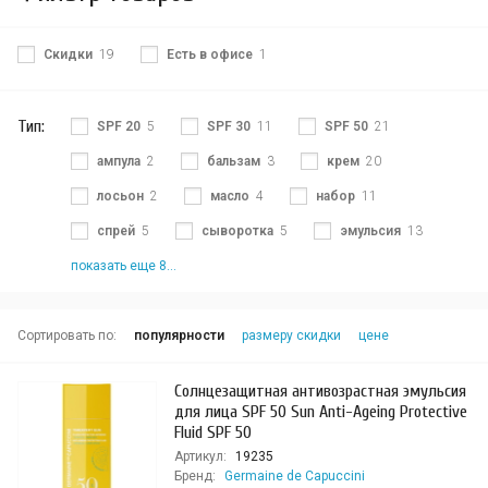
Скидки
19
Есть в офисе
1
Тип:
SPF 20
5
SPF 30
11
SPF 50
21
ампула
2
бальзам
3
крем
20
лосьон
2
масло
4
набор
11
спрей
5
сыворотка
5
эмульсия
13
показать еще 8...
Сортировать по:
популярности
размеру скидки
цене
Солнцезащитная антивозрастная эмульсия
для лица SPF 50 Sun Anti-Ageing Protective
Fluid SPF 50
Артикул:
19235
Бренд:
Germaine de Capuccini