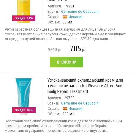
Артикул:
19231
Бренд:
Germaine de Capuccini
Страна:
Испания
скидка 23%
Объем:
50 мл
Антивозрастная солнцезащитная эмульсия для лица. Эмульсия
сохраняет внутренние ресурсы кожи, дарит здоровый вид и защищает
от вредных лучей солнца. Легкая эмульсия SPF 30 для лица ...
7115
9240
р.
р.
В КОРЗИНУ
Успокаивающий охлаждающий крем для
тела после загара Icy Pleasure After-Sun
Body Repair Treatment
Артикул:
29703
Бренд:
Germaine de Capuccini
Страна:
Испания
скидка 30%
Объем:
200 мл
Восстанавливающий охлаждающий крем для тела с эксклюзивным
комплексом пребиотиков и пробиотиков «Skinbiome Repair»
моментально устраняет неприятное ощущение стянутости,...