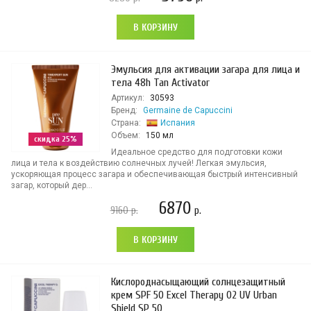
В КОРЗИНУ
Эмульсия для активации загара для лица и
тела 48h Tan Activator
Артикул:
30593
Бренд:
Germaine de Capuccini
Страна:
Испания
Объем:
150 мл
скидка 25%
Идеальное средство для подготовки кожи
лица и тела к воздействию солнечных лучей! Легкая эмульсия,
ускоряющая процесс загара и обеспечивающая быстрый интенсивный
загар, который дер...
6870
9160
р.
р.
В КОРЗИНУ
Кислороднасыщающий солнцезащитный
крем SPF 50 Excel Therapy O2 UV Urban
Shield SP 50