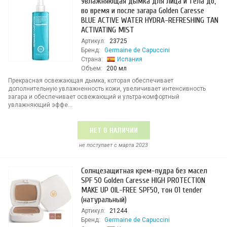
Увлажняющая дымка для лица и тела до,
во время и после загара Golden Caresse
BLUE ACTIVE WATER HYDRA-REFRESHING TAN
ACTIVATING MIST
Артикул:
23725
Бренд:
Germaine de Capuccini
Страна:
Испания
Объем:
200 мл
Прекрасная освежающая дымка, которая обеспечивает
дополнительную увлажненность кожи, увеличивает интенсивность
загара и обеспечивает освежающий и ультра-комфортный
увлажняющий эффе...
НЕТ В НАЛИЧИИ
не поступает c марта 2023
Солнцезащитная крем-пудра без масел
SPF 50 Golden Caresse HIGH PROTECTION
MAKE UP OIL-FREE SPF50, тон 01 tender
(натуральный)
Артикул:
21244
Бренд:
Germaine de Capuccini