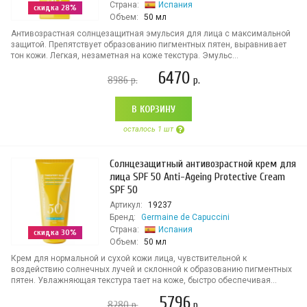
Страна:
Испания
скидка 28%
Объем:
50 мл
Антивозрастная солнцезащитная эмульсия для лица с максимальной
защитой. Препятствует образованию пигментных пятен, выравнивает
тон кожи. Легкая, незаметная на коже текстура. Эмульс...
6470
8986
р.
р.
В КОРЗИНУ
осталось 1 шт
Солнцезащитный антивозрастной крем для
лица SPF 50 Anti-Ageing Protective Cream
SPF 50
Артикул:
19237
Бренд:
Germaine de Capuccini
Страна:
Испания
скидка 30%
Объем:
50 мл
Крем для нормальной и сухой кожи лица, чувствительной к
воздействию солнечных лучей и склонной к образованию пигментных
пятен. Увлажняющая текстура тает на коже, быстро обеспечивая...
5796
8280
р.
р.