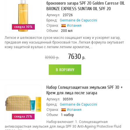
бронзового загара SPF 20 Golden Caresse OIL
BRONZE EXPRESS SUNTAN OIL SPF 20
Артикул:
23726
Бренд:
Germaine de Capuccini
Страна:
Испания
скидка 30%
Объем:
200 мл
Легкое и шелковистое сухое масло защищает кожу и ускоряет загар,
придавая ему насыщенный бронзовый тон. Легкая формула окутывает
кожу защитной вуалью с легким летним ароматом,...
7630
10900
р.
р.
В КОРЗИНУ
Набор Солнцезащитная эмульсия SPF 30 +
Крем для лица после загара
Артикул:
30599
Бренд:
Germaine de Capuccini
Страна:
Испания
Объем:
1 набор
скидка 25%
Набор включает: 1. Солнцезащитная
антивозрастная эмульсия для лица SPF 30 Anti-Ageing Protective Fluid