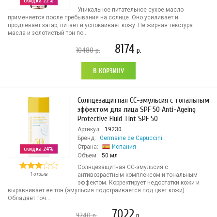
скидка 22%
Уникальное питательное сухое масло
применяется после пребывания на солнце. Оно усиливает и
продлевает загар, питает и успокаивает кожу. Не жирная текстура
масла и золотистый тон по...
8174
10480
р.
р.
В КОРЗИНУ
Солнцезащитная СС-эмульсия с тональным
эффектом для лица SPF 50 Anti-Ageing
Protective Fluid Tint SPF 50
Артикул:
19230
Бренд:
Germaine de Capuccini
Страна:
Испания
скидка 24%
Объем:
50 мл
Солнцезащитная СС-эмульсия с
1 отзыв
антивозрастным комплексом и тональным
эффектом. Корректирует недостатки кожи и
выравнивает ее тон (эмульсия подстраивается под цвет кожи).
Обладает точ...
7022
9240
р.
р.