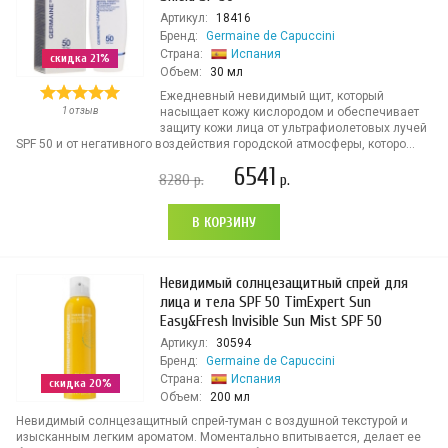
Артикул:
18416
Бренд:
Germaine de Capuccini
Страна:
Испания
скидка 21%
Объем:
30 мл
Ежедневный невидимый щит, который
1 отзыв
насыщает кожу кислородом и обеспечивает
защиту кожи лица от ультрафиолетовых лучей
SPF 50 и от негативного воздействия городской атмосферы, которо...
6541
8280
р.
р.
В КОРЗИНУ
Невидимый солнцезащитный спрей для
лица и тела SPF 50 TimExpert Sun
Easy&Fresh Invisible Sun Mist SPF 50
Артикул:
30594
Бренд:
Germaine de Capuccini
Страна:
Испания
скидка 20%
Объем:
200 мл
Невидимый солнцезащитный спрей-туман с воздушной текстурой и
изысканным легким ароматом. Моментально впитывается, делает ее