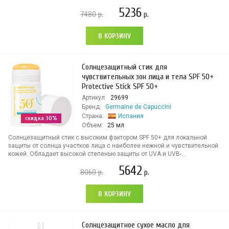
5236
7480
р.
р.
В КОРЗИНУ
Солнцезащитный стик для
чувствительных зон лица и тела SPF 50+
Protective Stick SPF 50+
Артикул:
29699
Бренд:
Germaine de Capuccini
Страна:
Испания
скидка 30%
Объем:
25 мл
Солнцезащитный стик с высоким фактором SPF 50+ для локальной
защиты от солнца участков лица с наиболее нежной и чувствительной
кожей. Обладает высокой степенью защиты от UVA и UVB-...
5642
8060
р.
р.
В КОРЗИНУ
Солнцезащитное сухое масло для