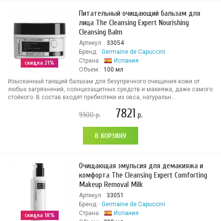
Питательный очищающий бальзам для
лица The Cleansing Expert Nourishing
Cleansing Balm
Артикул:
33054
Бренд:
Germaine de Capuccini
Страна:
Испания
скидка 21%
Объем:
100 мл
Изысканный тающий бальзам для безупречного очищения кожи от
любых загрязнений, солнцезащитных средств и макияжа, даже самого
стойкого. В состав входят пребиотики из овса, натуральн...
7821
9900
р.
р.
В КОРЗИНУ
Очищающая эмульсия для демакияжа и
комфорта The Cleansing Expert Comforting
Makeup Removal Milk
Артикул:
33051
Бренд:
Germaine de Capuccini
Страна:
Испания
скидка 18%