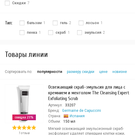
Скидки
7
Тип:
бальзам
1
гель
2
лосьон
1
пенка
1
скраб
1
эмульсия
2
Товары линии
Сортировать по:
популярности
размеру скидки
цене
новизне
Освежающий скраб-эмульсия для лица с
кремнием и ментолом The Cleansing Expert
Exfoliating Scrub
Артикул:
33207
Бренд:
Germaine de Capuccini
Страна:
Испания
скидка 23%
Объем:
150 мл
Мягкий освежающий эмульсионный скраб-
1 отзыв
эксфолиант удаляет отмершие клетки кожи,