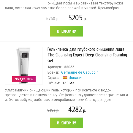
очищает поры и выравнивает текстуру кожи
лица, оставляя кожу заметно более свежей и чистой. Кремообраз...
5205
6760
р.
р.
В КОРЗИНУ
Гель-пенка для глубокого очищения лица
The Cleansing Expert Deep Cleansing Foaming
Gel
Артикул:
33055
Бренд:
Germaine de Capuccini
Страна:
Испания
скидка 20%
Объем:
150 мл
Ультрамягкий очищающий гель, который при контакте с водой
превращается в нежную пенку. Эффективно удаляет все загрязнения и
избыток себума, заботясь о микробиоме кожи благодаря дел...
4282
5353
р.
р.
В КОРЗИНУ