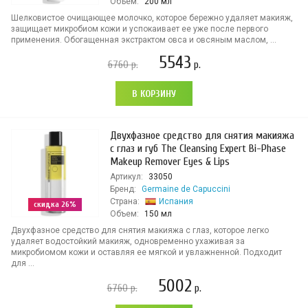
Объем:
200 мл
Шелковистое очищающее молочко, которое бережно удаляет макияж,
защищает микробиом кожи и успокаивает ее уже после первого
применения. Обогащенная экстрактом овса и овсяным маслом, ...
5543
6760
р.
р.
В КОРЗИНУ
Двухфазное средство для снятия макияжа
с глаз и губ The Cleansing Expert Bi-Phase
Makeup Remover Eyes & Lips
Артикул:
33050
Бренд:
Germaine de Capuccini
Страна:
Испания
скидка 26%
Объем:
150 мл
Двухфазное средство для снятия макияжа с глаз, которое легко
удаляет водостойкий макияж, одновременно ухаживая за
микробиомом кожи и оставляя ее мягкой и увлажненной. Подходит
для ...
5002
6760
р.
р.