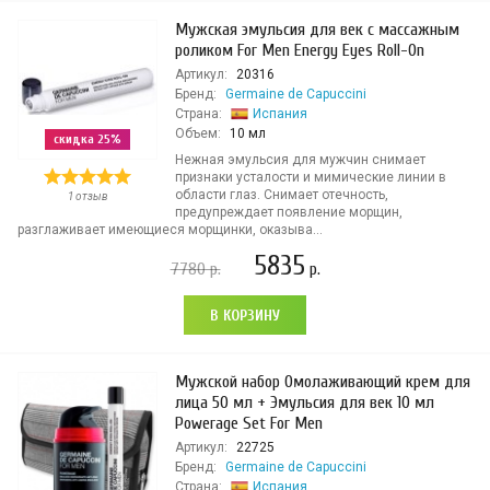
Мужская эмульсия для век с массажным
роликом For Men Energy Eyes Roll-On
Артикул:
20316
Бренд:
Germaine de Capuccini
Страна:
Испания
Объем:
10 мл
скидка 25%
Нежная эмульсия для мужчин снимает
признаки усталости и мимические линии в
области глаз. Снимает отечность,
1 отзыв
предупреждает появление морщин,
разглаживает имеющиеся морщинки, оказыва...
5835
7780
р.
р.
В КОРЗИНУ
Мужской набор Омолаживающий крем для
лица 50 мл + Эмульсия для век 10 мл
Powerage Set For Men
Артикул:
22725
Бренд:
Germaine de Capuccini
Страна:
Испания