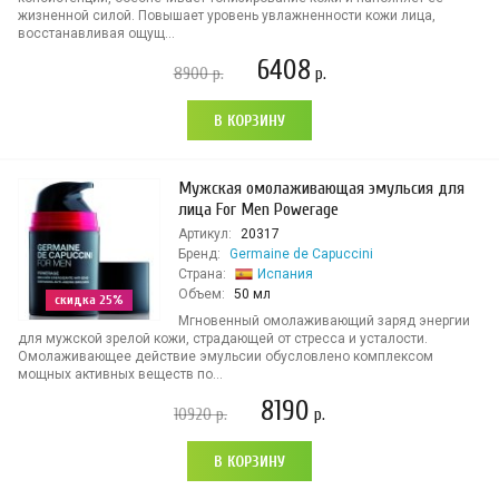
жизненной силой. Повышает уровень увлажненности кожи лица,
восстанавливая ощущ...
6408
8900
р.
р.
В КОРЗИНУ
Мужская омолаживающая эмульсия для
лица For Men Powerage
Артикул:
20317
Бренд:
Germaine de Capuccini
Страна:
Испания
Объем:
50 мл
скидка 25%
Мгновенный омолаживающий заряд энергии
для мужской зрелой кожи, страдающей от стресса и усталости.
Омолаживающее действие эмульсии обусловлено комплексом
мощных активных веществ по...
8190
10920
р.
р.
В КОРЗИНУ