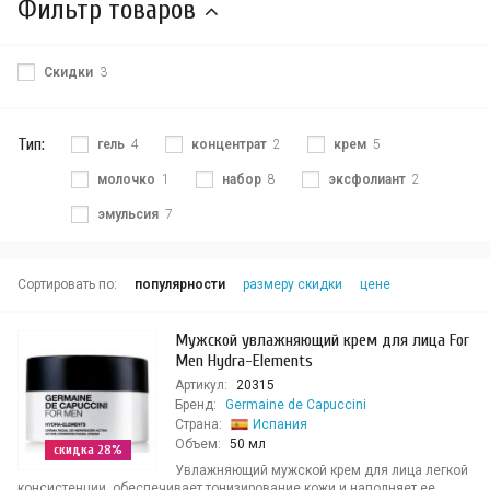
Фильтр товаров
Скидки
3
Тип:
гель
4
концентрат
2
крем
5
молочко
1
набор
8
эксфолиант
2
эмульсия
7
Сортировать по:
популярности
размеру скидки
цене
Мужской увлажняющий крем для лица For
Men Hydra-Elements
Артикул:
20315
Бренд:
Germaine de Capuccini
Страна:
Испания
Объем:
50 мл
скидка 28%
Увлажняющий мужской крем для лица легкой
консистенции, обеспечивает тонизирование кожи и наполняет ее