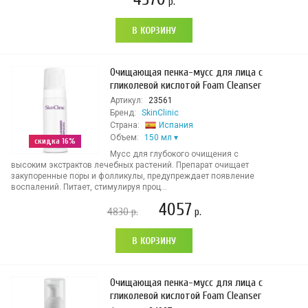
р.
В КОРЗИНУ
Очищающая пенка-мусс для лица с
гликолевой кислотой Foam Cleanser
Артикул:
23561
Бренд:
SkinClinic
Страна:
Испания
Объем:
150 мл
скидка 16%
Мусс для глубокого очищения с
высоким экстрактов лечебных растений. Препарат очищает
закупоренные поры и фолликулы, предупреждает появление
воспалений. Питает, стимулируя проц...
4057
4830
р.
р.
В КОРЗИНУ
Очищающая пенка-мусс для лица с
гликолевой кислотой Foam Cleanser