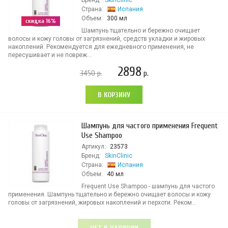
Бренд:
SkinClinic
Страна:
Испания
Объем:
300 мл
скидка 16%
Шампунь тщательно и бережно очищает
волосы и кожу головы от загрязнений, средств укладки и жировых
накоплений. Рекомендуется для ежедневного применения, не
пересушивает и не повреж...
2898
3450
р.
р.
В КОРЗИНУ
Шампунь для частого применения Frequent
Use Shampoo
Артикул:
23573
Бренд:
SkinClinic
Страна:
Испания
Объем:
40 мл
Frequent Use Shampoo - шампунь для частого
применения. Шампунь тщательно и бережно очищает волосы и кожу
головы от загрязнений, жировых накоплений и перхоти. Реком...