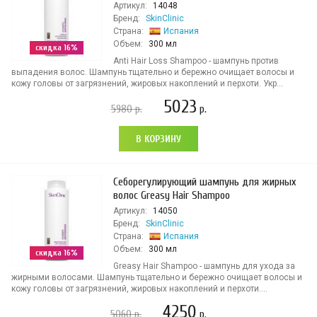
Артикул:
14048
Бренд:
SkinClinic
Страна:
Испания
Объем:
300 мл
скидка 16%
Anti Hair Loss Shampoo - шампунь против
выпадения волос. Шампунь тщательно и бережно очищает волосы и
кожу головы от загрязнений, жировых накоплений и перхоти. Укр...
5023
5980
р.
р.
В КОРЗИНУ
Себорегулирующий шампунь для жирных
волос Greasy Hair Shampoo
Артикул:
14050
Бренд:
SkinClinic
Страна:
Испания
Объем:
300 мл
скидка 16%
Greasy Hair Shampoo - шампунь для ухода за
жирными волосами. Шампунь тщательно и бережно очищает волосы и
кожу головы от загрязнений, жировых накоплений и перхоти....
4250
5060
р.
р.