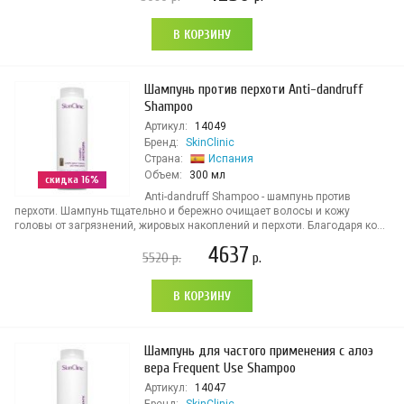
В КОРЗИНУ
Шампунь против перхоти Anti-dandruff
Shampoo
Артикул:
14049
Бренд:
SkinClinic
Страна:
Испания
Объем:
300 мл
скидка 16%
Anti-dandruff Shampoo - шампунь против
перхоти. Шампунь тщательно и бережно очищает волосы и кожу
головы от загрязнений, жировых накоплений и перхоти. Благодаря ко...
4637
5520
р.
р.
В КОРЗИНУ
Шампунь для частого применения с алоэ
вера Frequent Use Shampoo
Артикул:
14047