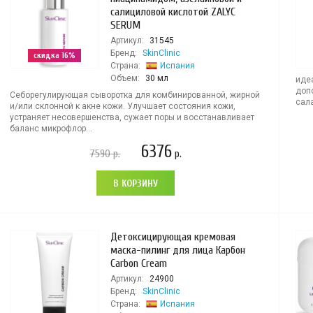
салициловой кислотой ZALYC
SERUM
Артикул:
31545
Бренд:
SkinClinic
скидка 16%
Страна:
Испания
Объем:
30 мл
иде
доп
Себорегулирующая сыворотка для комбинированной, жирной
сала
и/или склонной к акне кожи. Улучшает состояния кожи,
устраняет несовершенства, сужает поры и восстанавливает
баланс микрофлор...
6376
7590
р.
р.
В КОРЗИНУ
Детоксицирующая кремовая
маска-пилинг для лица Карбон
Carbon Cream
Артикул:
24900
Бренд:
SkinClinic
Страна:
Испания