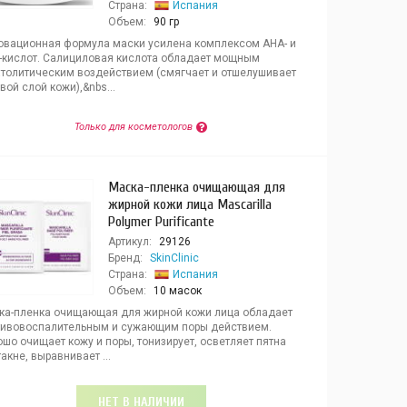
Страна:
Испания
Объем:
90 гр
овационная формула маски усилена комплексом AHA- и
-кислот. Салициловая кислота обладает мощным
атолитическим воздействием (смягчает и отшелушивает
вой слой кожи),&nbs...
Только для косметологов
Маска-пленка очищающая для
жирной кожи лица Mascarilla
Polymer Purificante
Артикул:
29126
Бренд:
SkinClinic
Страна:
Испания
Объем:
10 масок
ка-пленка очищающая для жирной кожи лица обладает
тивовоспалительным и сужающим поры действием.
шо очищает кожу и поры, тонизирует, осветляет пятна
акне, выравнивает ...
НЕТ В НАЛИЧИИ