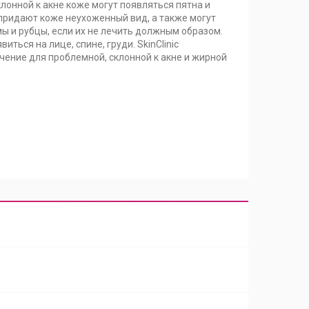
клонной к акне коже могут появляться пятна и
 придают коже неухоженный вид, а также могут
ы и рубцы, если их не лечить должным образом.
виться на лице, спине, груди. SkinClinic
чение для проблемной, склонной к акне и жирной