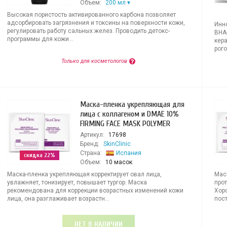
Объем:
200 мл
Высокая пористость активированного карбона позволяет
адсорбировать загрязнения и токсины на поверхности кожи,
Инн
регулировать работу сальных желез. Проводить детокс-
BHA
программы для кожи...
кер
рого
Только для косметологов
Маска-пленка укрепляющая для
лица с коллагеном и DMAE 10%
FIRMING FACE MASK POLYMER
Артикул:
17698
Бренд:
SkinClinic
Страна:
Испания
скидка 22%
Объем:
10 масок
Маска-пленка укрепляющая корректирует овал лица,
Мас
увлажняет, тонизирует, повышает тургор. Маска
про
рекомендована для коррекции возрастных изменений кожи
Хоро
лица, она разглаживает возрастн...
пост
НЕТ В НАЛИЧИИ