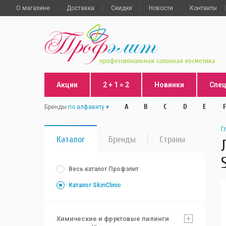
О магазине
Доставка
Скидки
Новости
Контакты
профессиональная салонная косметика
Акции
2 + 1 = 2
Новинки
Спе
A
B
C
D
E
F
Бренды
по алфавиту
Г
Каталог
Бренды
Страны
Весь каталог Профэлит
Каталог SkinClinic
Химические и фруктовые пилинги