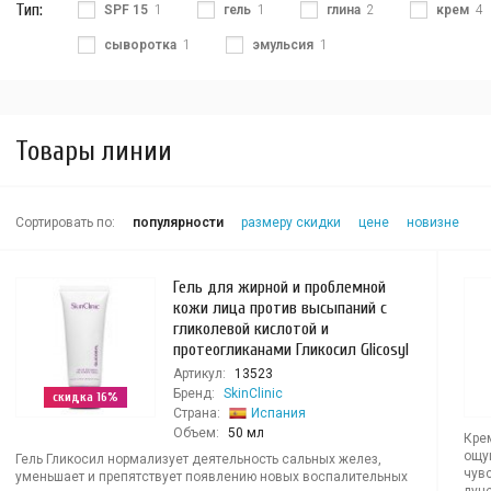
Тип:
SPF 15
1
гель
1
глина
2
крем
4
сыворотка
1
эмульсия
1
Товары линии
Сортировать по:
популярности
размеру скидки
цене
новизне
Гель для жирной и проблемной
кожи лица против высыпаний с
гликолевой кислотой и
протеогликанами Гликосил Glicosyl
Артикул:
13523
Бренд:
SkinClinic
скидка 16%
Страна:
Испания
Объем:
50 мл
Кре
ощу
Гель Гликосил нормализует деятельность сальных желез,
чув
уменьшает и препятствует появлению новых воспалительных