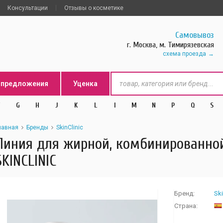
Консультации
Отзывы о косметике
Самовывоз
г. Москва, м. Тимирязевская
схема проезда
цпредложения
Уценка
G
H
J
K
L
l
M
N
P
Q
S
лавная
Бренды
SkinClinic
Линия для жирной, комбинированной
SKINCLINIC
Бренд:
Ski
Страна: