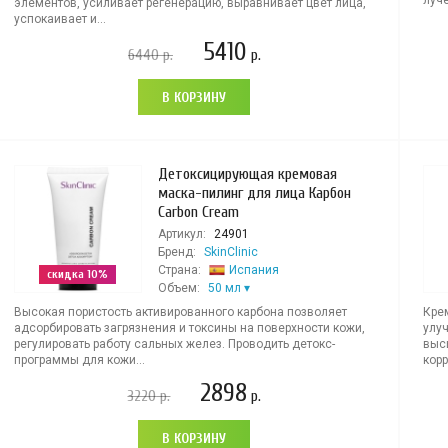
луче
элементов, усиливает регенерацию, выравнивает цвет лица,
успокаивает и...
5410
6440
р.
р.
В КОРЗИНУ
Детоксицирующая кремовая
маска-пилинг для лица Карбон
Carbon Cream
Артикул:
24901
Бренд:
SkinClinic
Страна:
Испания
скидка 10%
Объем:
50 мл
Высокая пористость активированного карбона позволяет
Кре
адсорбировать загрязнения и токсины на поверхности кожи,
улу
регулировать работу сальных желез. Проводить детокс-
высы
программы для кожи...
корр
2898
3220
р.
р.
В КОРЗИНУ