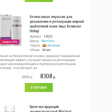
Безмасляная эмульсия для
увлажнения и регенерации жирной
проблемной кожи лица Хеликсил
Helixyl
Артикул:
13522
Бренд:
SkinClinic
скидка 16%
Страна:
Испания
Объем:
50 мл
льсия на безмасляной основе, оказывает выраженный
ажняющий эффект, улучшает процессы регенерации,
адает ранозаживляющим и противовоспалительным
ствами, способствует де...
8308
9890
р.
р.
В КОРЗИНУ
Крем матирующий
антиоксидантный Mattisyl