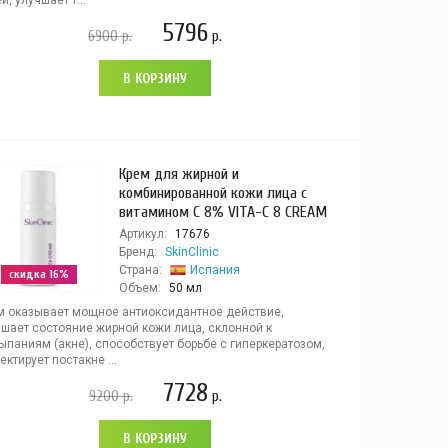
й, улучшает т...
5796
6900
р.
р.
В КОРЗИНУ
Крем для жирной и
комбинированной кожи лица с
витамином С 8% VITA-C 8 CREAM
Артикул:
17676
Бренд:
SkinClinic
Страна:
Испания
скидка 16%
Объем:
50 мл
м оказывает мощное антиоксидантное действие,
чшает состояние жирной кожи лица, склонной к
паниям (акне), способствует борьбе с гиперкератозом,
ектирует постакне ...
7728
9200
р.
р.
В КОРЗИНУ