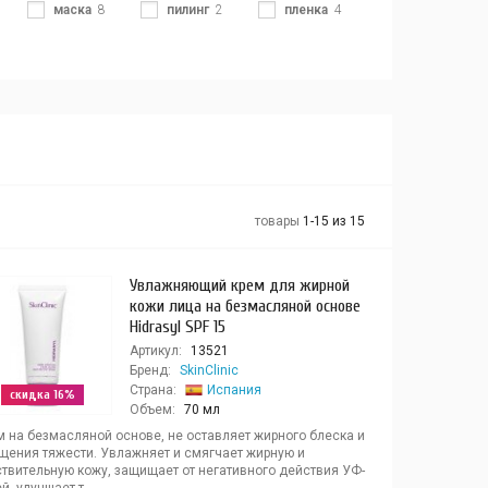
маска
8
пилинг
2
пленка
4
товары
1-15 из 15
Увлажняющий крем для жирной
кожи лица на безмасляной основе
Hidrasyl SPF 15
Артикул:
13521
Бренд:
SkinClinic
Страна:
Испания
скидка 16%
Объем:
70 мл
м на безмасляной основе, не оставляет жирного блеска и
щения тяжести. Увлажняет и смягчает жирную и
ствительную кожу, защищает от негативного действия УФ-