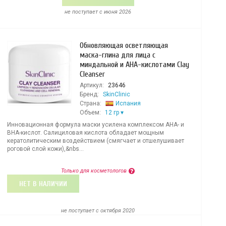
не поступает c июня 2026
Обновляющая осветляющая
маска-глина для лица с
миндальной и AHA-кислотами Clay
Cleanser
Артикул:
23646
Бренд:
SkinClinic
Страна:
Испания
Объем:
12 гр
Инновационная формула маски усилена комплексом AHA- и
BHA-кислот. Салициловая кислота обладает мощным
кератолитическим воздействием (смягчает и отшелушивает
роговой слой кожи),&nbs...
Только для косметологов
НЕТ В НАЛИЧИИ
не поступает c октября 2020