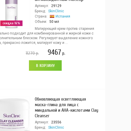
Артикул:
29129
Бренд:
SkinClinic
Страна:
Испания
Объем:
50 мл
скидка 16%
Матирующий крем против старения
ально подходит для комбинированной и жирной кожи с
олнительным блеском. Регулирует выделение кожного
, прекрасно ложится, матирует кожу и ...
9467
11270
р.
р.
В КОРЗИНУ
Обновляющая осветляющая
маска-глина для лица с
миндальной и AHA-кислотами Clay
Cleanser
Артикул:
23556
Бренд:
SkinClinic