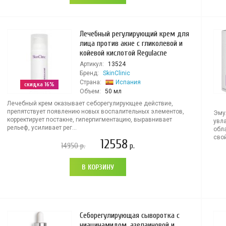
Лечебный регулирующий крем для
лица против акне с гликолевой и
койевой кислотой Regulacne
Артикул:
13524
Бренд:
SkinClinic
Страна:
Испания
скидка 16%
Объем:
50 мл
Лечебный крем оказывает себорегулирующее действие,
препятствует появлению новых воспалительных элементов,
Эму
корректирует постакне, гиперпигментацию, выравнивает
увл
рельеф, усиливает рег...
обл
свой
12558
14950
р.
р.
В КОРЗИНУ
Себорегулирующая сыворотка с
ниацинамидом, азелаиновой и