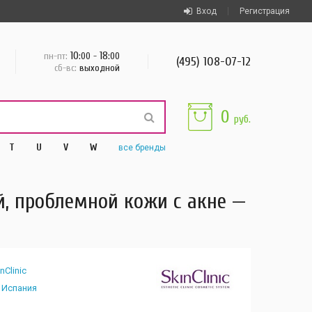
Вход
Регистрация
10
18
пн-пт:
:00 -
:00
(495) 108-07-12
сб-вс:
выходной
0
руб.
T
U
V
W
все
бренды
, проблемной кожи с акне —
nClinic
Испания