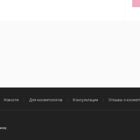
Новости
Для косметологов
Консультации
Отзывы о космет
.
кону.