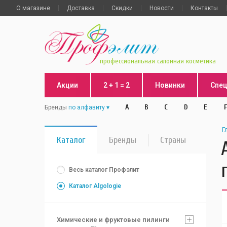
О магазине
Доставка
Скидки
Новости
Контакты
профессиональная салонная косметика
Акции
2 + 1 = 2
Новинки
Спе
A
B
C
D
E
F
Бренды
по алфавиту
Г
Каталог
Бренды
Страны
Весь каталог Профэлит
Каталог Algologie
Химические и фруктовые пилинги