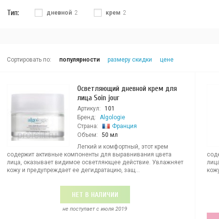
Тип:
дневной
2
крем
2
Сортировать по:
популярности
размеру скидки
цене
Осветляющий дневной крем для
лица Soin jour
Артикул:
101
Бренд:
Algologie
Страна:
Франция
Объем:
50 мл
Легкий и комфортный, этот крем
содержит активные компоненты для выравнивания цвета
сод
лица, оказывает видимое осветляющее действие. Увлажняет
лиц
кожу и предупреждает ее дегидратацию, защ...
кожу
НЕТ В НАЛИЧИИ
не поступает c июля 2019