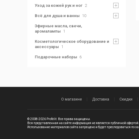
Уход за кожей рук и ног
2
Всё для душа и ванны
10
Эфирные масла, свечи,
аромалампы
1
Косметологическое оборудование и
аксессуары
1
Подарочные наборы
6
О магазине
Доставка
Скидки
© 2008-2026 Profelit. Все права защищены.
Вся представленная на сайте информация не является публичной офертой
Использование материалов сайта запрещено и будет преследоваться по за