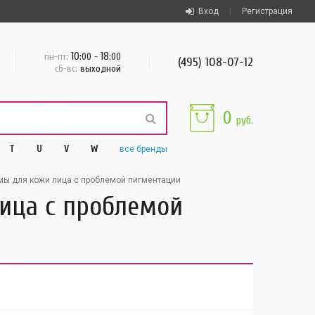
Вход
Регистрация
10
18
пн-пт:
:00 -
:00
(495) 108-07-12
сб-вс:
выходной
0
руб.
T
U
V
W
все
бренды
мы для кожи лица с проблемой пигментации
лица с проблемой