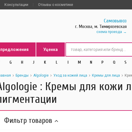
Консультации
Отзывы о косметике
Самовывоз
г. Москва, м. Тимирязевская
схема проезда
цпредложения
Уценка
G
H
J
K
L
l
M
N
P
Q
S
лавная
Бренды
Algologie
Уход за кожей лица
Кремы для лица
Кре
Algologie : Кремы для кожи 
пигментации
Фильтр товаров