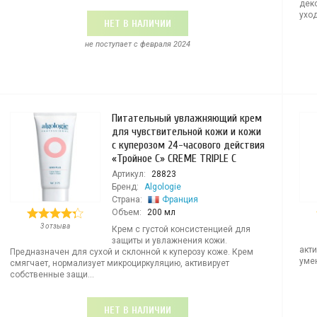
дек
уход
НЕТ В НАЛИЧИИ
не поступает c февраля 2024
Питательный увлажняющий крем
для чувствительной кожи и кожи
с куперозом 24-часового действия
«Тройное С» CREME TRIPLE C
Артикул:
28823
Бренд:
Algologie
Страна:
Франция
Объем:
200 мл
3 отзыва
Крем с густой консистенцией для
защиты и увлажнения кожи.
акти
Предназначен для сухой и склонной к куперозу коже. Крем
уме
смягчает, нормализует микроциркуляцию, активирует
собственные защи...
НЕТ В НАЛИЧИИ