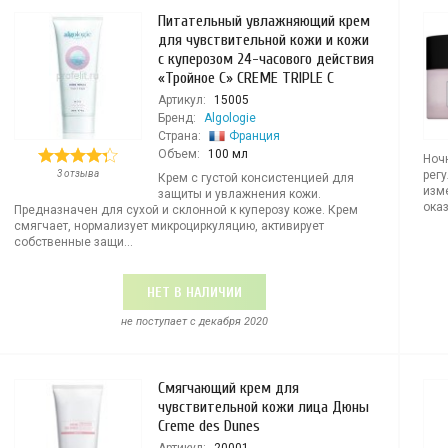
Питательный увлажняющий крем
для чувствительной кожи и кожи
с куперозом 24-часового действия
«Тройное С» CREME TRIPLE C
Артикул:
15005
Бренд:
Algologie
Страна:
Франция
Объем:
100 мл
Ноч
3 отзыва
регу
Крем с густой консистенцией для
изм
защиты и увлажнения кожи.
оказ
Предназначен для сухой и склонной к куперозу коже. Крем
смягчает, нормализует микроциркуляцию, активирует
собственные защи...
НЕТ В НАЛИЧИИ
не поступает c декабря 2020
Смягчающий крем для
чувствительной кожи лица Дюны
Creme des Dunes