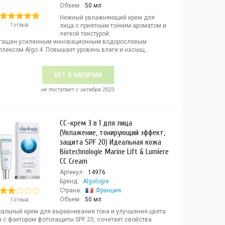
Объем:
50 мл
Нежный увлажняющий крем для
1 отзыв
лица с приятным тонким ароматом и
легкой текстурой.
гащен усиленным инновационным водорослевым
лексом Algo 4. Повышает уровень влаги и насыщ...
НЕТ В НАЛИЧИИ
не поступает c октября 2023
СС-крем 3 в 1 для лица
(Увлажение, тонирующий эффект,
защита SPF 20) Идеальная кожа
Biotechnologie Marine Lift & Lumiere
CC Cream
Артикул:
14976
Бренд:
Algologie
Страна:
Франция
Объем:
50 мл
1 отзыв
кальный крем для выравнивания тона и улучшения цвета
а с фактором фотозащиты SPF 20, сочетает свойства