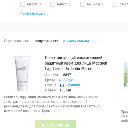
масло
2
набор
5
ночной
2
омо
показать еще 3...
Сортировать по:
популярности
размеру скидки
цене
Ревитализующий увлажняющий
защитный крем для лица Морской
Сад Creme Du Jardin Marin
Артикул:
18897
Бренд:
Algologie
Страна:
Франция
Объем:
100 мл
Ревитализирующий дневной крем для лица насыщенной
текстуры на основе стволовых клеток водорослей
рекомендован для профилактики и коррекции возрастных
изменений кожи лица. Крем напо...
Пред
смя
соб
НЕТ В НАЛИЧИИ