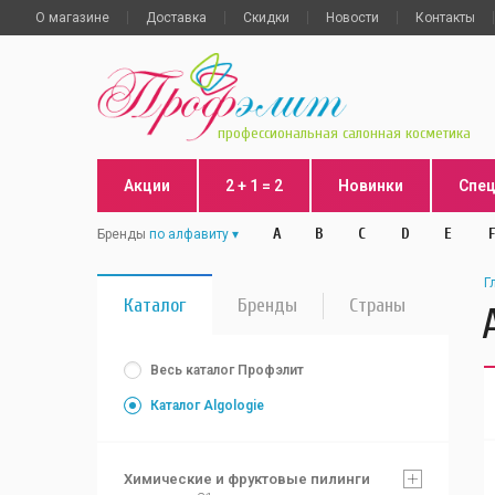
О магазине
Доставка
Скидки
Новости
Контакты
профессиональная салонная косметика
Акции
2 + 1 = 2
Новинки
Спе
A
B
C
D
E
F
Бренды
по алфавиту
Г
Каталог
Бренды
Страны
Весь каталог Профэлит
Каталог Algologie
Химические и фруктовые пилинги