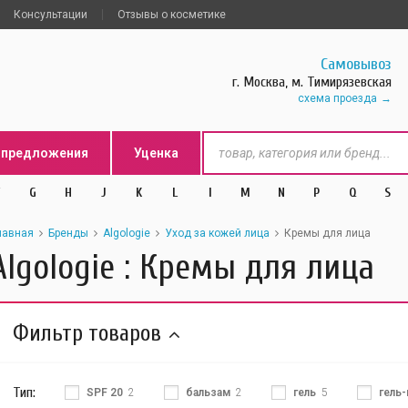
Консультации
Отзывы о косметике
Самовывоз
г. Москва, м. Тимирязевская
схема проезда
цпредложения
Уценка
G
H
J
K
L
l
M
N
P
Q
S
лавная
Бренды
Algologie
Уход за кожей лица
Кремы для лица
Algologie : Кремы для лица
Фильтр товаров
Тип:
SPF 20
2
бальзам
2
гель
5
гель