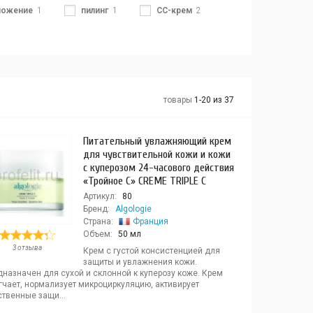
ложение
1
пилинг
1
СС-крем
2
товары
1-20 из 37
Питательный увлажняющий крем
для чувствительной кожи и кожи
с куперозом 24-часового действия
«Тройное С» CREME TRIPLE C
Артикул:
80
Бренд:
Algologie
Страна:
Франция
Объем:
50 мл
3 отзыва
Крем с густой консистенцией для
защиты и увлажнения кожи.
назначен для сухой и склонной к куперозу коже. Крем
гчает, нормализует микроциркуляцию, активирует
ственные защи...