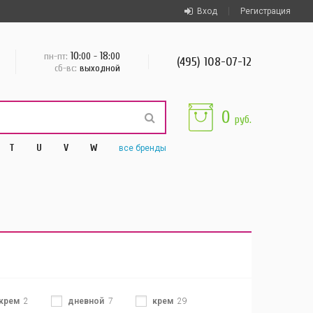
Вход
Регистрация
10
18
пн-пт:
:00 -
:00
(495) 108-07-12
сб-вс:
выходной
0
руб.
T
U
V
W
все
бренды
-крем
2
дневной
7
крем
29