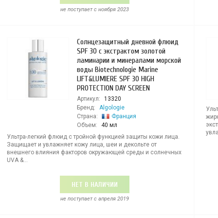
не поступает c ноября 2023
Солнцезащитный дневной флюид
SPF 30 с экстрактом золотой
ламинарии и минералами морской
воды Biotechnologie Marine
LIFT&LUMIERE SPF 30 HIGH
PROTECTION DAY SCREEN
Артикул:
13320
Бренд:
Algologie
Уль
Страна:
Франция
жир
экс
Объем:
40 мл
увла
Ультра-легкий флюид с тройной функцией защиты кожи лица.
Защищает и увлажняет кожу лица, шеи и декольте от
внешнего влияния факторов окружающей среды и солнечных
UVA &...
НЕТ В НАЛИЧИИ
не поступает c апреля 2019