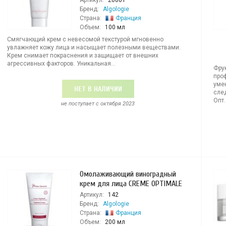
Артикул:
20001
Бренд:
Algologie
Страна:
Франция
Объем:
100 мл
Смягчающий крем с невесомой текстурой мгновенно
увлажняет кожу лица и насыщает полезными веществами.
Крем снимает покраснения и защищает от внешних
агрессивных факторов. Уникальная...
Фру
про
умен
НЕТ В НАЛИЧИИ
сле
Опт..
не поступает c октября 2023
Омолаживающий виноградный
крем для лица CREME OPTIMALE
Артикул:
142
Бренд:
Algologie
Страна:
Франция
Объем:
200 мл