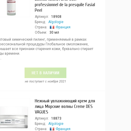
professionnel de la presquile Fasial
Peel
Артикул:
18908
Бренд:
Algologie
Страна:
Франция
Объем:
30 мл
ктовый химический пилинг, применяемый в рамках
фессиональной процедуры Глобальное омоложение,
ьшает все признаки старения кожи, буквально стирает
ды времени.
.
НЕТ В НАЛИЧИИ
не поступает c ноября 2021
Нежный увлажняющий крем для
лица Морские волны Creme DES
VAGUES
Артикул:
18873
Бренд:
Algologie
Страна:
Франция