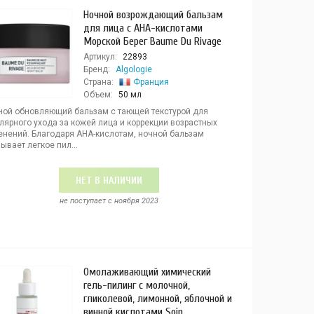
Ночной возрождающий бальзам
для лица с AHA-кислотами
Морской Берег Baume Du Rivage
Артикул:
22893
Бренд:
Algologie
Страна:
Франция
Объем:
50 мл
ной обновляющий бальзам с тающей текстурой для
лярного ухода за кожей лица и коррекции возрастных
енений. Благодаря AHA-кислотам, ночной бальзам
ывает легкое пил...
НЕТ В НАЛИЧИИ
не поступает c ноября 2023
Омолаживающий химический
гель-пилинг с молочной,
гликолевой, лимонной, яблочной и
винной кислотами Soin