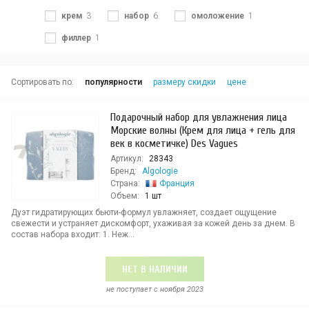
крем
3
набор
6
омоложение
1
филлер
1
Сортировать по:
популярности
размеру скидки
цене
Подарочный набор для увлажнения лица
Морские волны (Крем для лица + гель для
век в косметичке) Des Vagues
Артикул:
28343
Бренд:
Algologie
Страна:
Франция
Объем:
1 шт
Дуэт гидратирующих бьюти-формул увлажняет, создает ощущение
свежести и устраняет дискомфорт, ухаживая за кожей день за днем. В
состав набора входит: 1. Неж...
НЕТ В НАЛИЧИИ
не поступает c ноября 2023