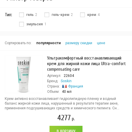
Тип:
гель
2
гель-крем
2
крем
4
эмульсия
1
Сортировать по:
популярности
размеру скидки
цене
Ультракомфортный восстанавливающий
крем для жирной кожи лица Ultra-comfort
compensating care
Артикул:
22604
Бренд:
Soskin
Страна:
Франция
Объем:
40 мл
Крем активно восстанавливает гидролипидную пленку и водный
баланс жирной кожи лица, нарушенный в результате терапии акне,
применения подсушивающих средств и химического пилинга. Сн...
4277
р.
В КОРЗИНУ