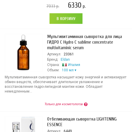
6330
7033
р.
р.
В КОРЗИНУ
Мультивитаминная сыворотка для лица
ГИДРО С Hydro C sublime concentrate
multivitaminic serum
Артикул:
23361
Бренд:
Eldan
Страна:
Италия
Объем:
100 мл
Мультивитаминная сыворотка насыщает кожу энергией и активизирует
обмен веществ, обеспечивает длительное увлажнение и
восстановление гидро-липидной мантии кожи. Обладает
немедленным...
Только для косметологов
Отбеливающая сыворотка LIGHTENING
ESSENCE
Артикул:
6449