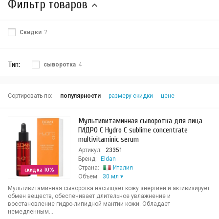
Фильтр товаров
Скидки
2
Тип:
сыворотка
4
Сортировать по:
популярности
размеру скидки
цене
Мультивитаминная сыворотка для лица
ГИДРО С Hydro C sublime concentrate
multivitaminic serum
Артикул:
23351
Бренд:
Eldan
Страна:
Италия
скидка 10%
Объем:
30 мл
Мультивитаминная сыворотка насыщает кожу энергией и активизирует
обмен веществ, обеспечивает длительное увлажнение и
восстановление гидро-липидной мантии кожи. Обладает
немедленным...