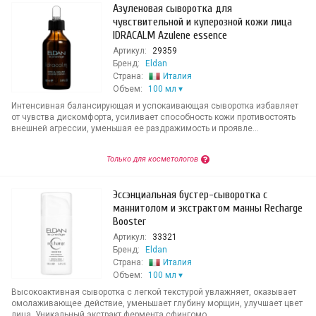
Азуленовая сыворотка для
чувствительной и куперозной кожи лица
IDRACALM Аzulene essence
Артикул:
29359
Бренд:
Eldan
Страна:
Италия
Объем:
100 мл
Интенсивная балансирующая и успокаивающая сыворотка избавляет
от чувства дискомфорта, усиливает способность кожи противостоять
внешней агрессии, уменьшая ее раздражимость и проявле...
Только для косметологов
Эссэнциальная бустер-сыворотка с
маннитолом и экстрактом манны Recharge
Booster
Артикул:
33321
Бренд:
Eldan
Страна:
Италия
Объем:
100 мл
Высокоактивная сыворотка с легкой текстурой увлажняет, оказывает
омолаживающее действие, уменьшает глубину морщин, улучшает цвет
лица. Уникальный экстракт фермента сфингомо...