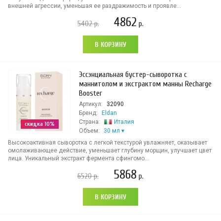
внешней агрессии, уменьшая ее раздражимость и проявле...
4862
5402
р.
р.
В КОРЗИНУ
Эссэнциальная бустер-сыворотка с
маннитолом и экстрактом манны Recharge
Booster
Артикул:
32090
Бренд:
Eldan
Страна:
Италия
скидка 10%
Объем:
30 мл
Высокоактивная сыворотка с легкой текстурой увлажняет, оказывает
омолаживающее действие, уменьшает глубину морщин, улучшает цвет
лица. Уникальный экстракт фермента сфингомо...
5868
6520
р.
р.
В КОРЗИНУ