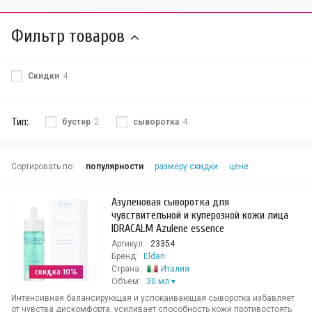
Фильтр товаров
Скидки
4
Тип:
бустер
2
сыворотка
4
Сортировать по:
популярности
размеру скидки
цене
Азуленовая сыворотка для
чувствительной и куперозной кожи лица
IDRACALM Аzulene essence
Артикул:
23354
Бренд:
Eldan
Страна:
Италия
скидка 10%
Объем:
30 мл
Интенсивная балансирующая и успокаивающая сыворотка избавляет
от чувства дискомфорта, усиливает способность кожи противостоять