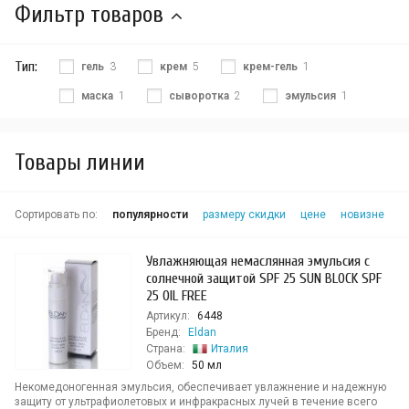
Фильтр товаров
Тип:
гель
3
крем
5
крем-гель
1
маска
1
сыворотка
2
эмульсия
1
Товары линии
Сортировать по:
популярности
размеру скидки
цене
новизне
Увлажняющая немаслянная эмульсия с
солнечной защитой SPF 25 SUN BLOСK SPF
25 OIL FREE
Артикул:
6448
Бренд:
Eldan
Страна:
Италия
Объем:
50 мл
Некомедоногенная эмульсия, обеспечивает увлажнение и надежную
защиту от ультрафиолетовых и инфракрасных лучей в течение всего