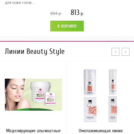
для кожи голов...
813
884
р.
р.
В КОРЗИНУ
Линии Beauty Style
Моделирующие альгинатные
Омолаживающая линия